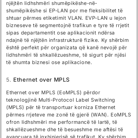
njëjtën lidhshmëri shumëpikëshe-në-
shumëpikëshe si EP-LAN por me fleksibilitet të
shtuar përmes etiketimit VLAN. EVP-LAN u lejon
bizneseve të segmentojnë trafikun e tyre të rrjetit
sipas departamentit ose aplikacionit ndërsa
ndajnë të njëjtën infrastrukturë fizike. Ky shërbim
është perfekt për organizata që kanë nevojë për
lidhshmëri të shkallëzueshme, të sigurt për njësi
të shumta biznesi ose aplikacione.
5.
Ethernet over MPLS
Ethernet over MPLS (EoMPLS) përdor
teknologjinë Multi-Protocol Label Switching
(MPLS) për të transportuar korniza Ethernet
përmes rrjeteve me zonë të gjerë (WAN). EoMPLS
ofron lidhshmëri me performancë të lartë, të
shkallëzueshme dhe të besueshme me aftësi të
avancuara të inxhinierisë së trafikut. Ky shërbim