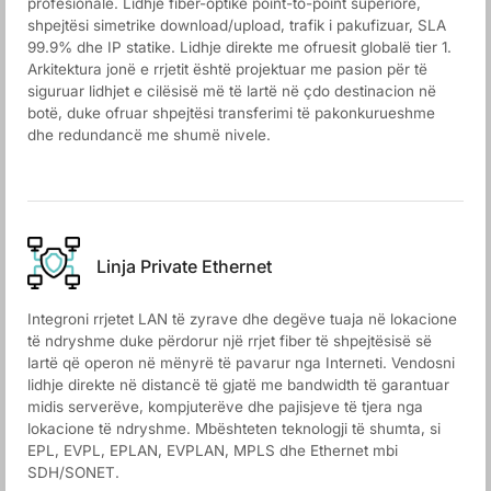
profesionale. Lidhje fiber-optike point-to-point superiore,
shpejtësi simetrike download/upload, trafik i pakufizuar, SLA
99.9% dhe IP statike. Lidhje direkte me ofruesit globalë tier 1.
Arkitektura jonë e rrjetit është projektuar me pasion për të
siguruar lidhjet e cilësisë më të lartë në çdo destinacion në
botë, duke ofruar shpejtësi transferimi të pakonkurueshme
dhe redundancë me shumë nivele.
Linja Private Ethernet
Integroni rrjetet LAN të zyrave dhe degëve tuaja në lokacione
të ndryshme duke përdorur një rrjet fiber të shpejtësisë së
lartë që operon në mënyrë të pavarur nga Interneti. Vendosni
lidhje direkte në distancë të gjatë me bandwidth të garantuar
midis serverëve, kompjuterëve dhe pajisjeve të tjera nga
lokacione të ndryshme. Mbështeten teknologji të shumta, si
EPL, EVPL, EPLAN, EVPLAN, MPLS dhe Ethernet mbi
SDH/SONET.