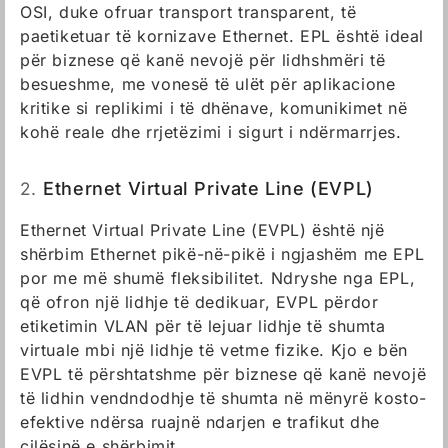
OSI, duke ofruar transport transparent, të
paetiketuar të kornizave Ethernet. EPL është ideal
për biznese që kanë nevojë për lidhshmëri të
besueshme, me vonesë të ulët për aplikacione
kritike si replikimi i të dhënave, komunikimet në
kohë reale dhe rrjetëzimi i sigurt i ndërmarrjes.
2.
Ethernet Virtual Private Line (EVPL)
Ethernet Virtual Private Line (EVPL) është një
shërbim Ethernet pikë-në-pikë i ngjashëm me EPL
por me më shumë fleksibilitet. Ndryshe nga EPL,
që ofron një lidhje të dedikuar, EVPL përdor
etiketimin VLAN për të lejuar lidhje të shumta
virtuale mbi një lidhje të vetme fizike. Kjo e bën
EVPL të përshtatshme për biznese që kanë nevojë
të lidhin vendndodhje të shumta në mënyrë kosto-
efektive ndërsa ruajnë ndarjen e trafikut dhe
cilësinë e shërbimit.