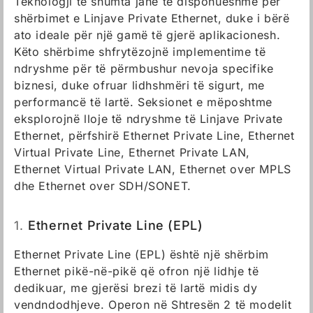
Teknologji të shumta janë të disponueshme për
shërbimet e Linjave Private Ethernet, duke i bërë
ato ideale për një gamë të gjerë aplikacionesh.
Këto shërbime shfrytëzojnë implementime të
ndryshme për të përmbushur nevoja specifike
biznesi, duke ofruar lidhshmëri të sigurt, me
performancë të lartë. Seksionet e mëposhtme
eksplorojnë lloje të ndryshme të Linjave Private
Ethernet, përfshirë Ethernet Private Line, Ethernet
Virtual Private Line, Ethernet Private LAN,
Ethernet Virtual Private LAN, Ethernet over MPLS
dhe Ethernet over SDH/SONET.
1.
Ethernet Private Line (EPL)
Ethernet Private Line (EPL) është një shërbim
Ethernet pikë-në-pikë që ofron një lidhje të
dedikuar, me gjerësi brezi të lartë midis dy
vendndodhjeve. Operon në Shtresën 2 të modelit