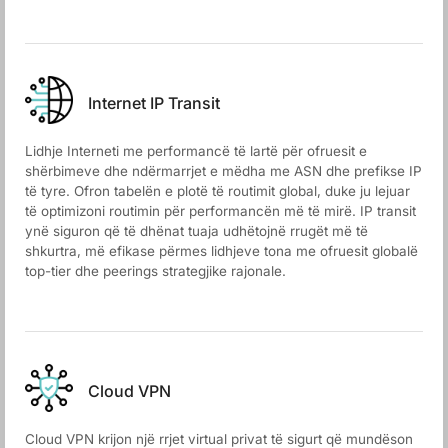
Internet IP Transit
Lidhje Interneti me performancë të lartë për ofruesit e
shërbimeve dhe ndërmarrjet e mëdha me ASN dhe prefikse IP
të tyre. Ofron tabelën e plotë të routimit global, duke ju lejuar
të optimizoni routimin për performancën më të mirë. IP transit
ynë siguron që të dhënat tuaja udhëtojnë rrugët më të
shkurtra, më efikase përmes lidhjeve tona me ofruesit globalë
top-tier dhe peerings strategjike rajonale.
Cloud VPN
Cloud VPN krijon një rrjet virtual privat të sigurt që mundëson