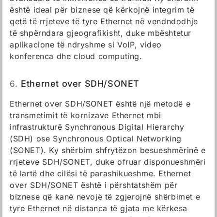
është ideal për biznese që kërkojnë integrim të
qetë të rrjeteve të tyre Ethernet në vendndodhje
të shpërndara gjeografikisht, duke mbështetur
aplikacione të ndryshme si VoIP, video
konferenca dhe cloud computing.
6.
Ethernet over SDH/SONET
Ethernet over SDH/SONET është një metodë e
transmetimit të kornizave Ethernet mbi
infrastrukturë Synchronous Digital Hierarchy
(SDH) ose Synchronous Optical Networking
(SONET). Ky shërbim shfrytëzon besueshmërinë e
rrjeteve SDH/SONET, duke ofruar disponueshmëri
të lartë dhe cilësi të parashikueshme. Ethernet
over SDH/SONET është i përshtatshëm për
biznese që kanë nevojë të zgjerojnë shërbimet e
tyre Ethernet në distanca të gjata me kërkesa