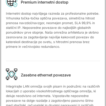
Premium internetni dostop
Internetni dostop najvišjega razreda za profesionalne potrebe.
Vrhunska točka-točka optična povezava, simetrična hitrost
prenosa navzdol/navzgor, neomejen promet, SLA 99,9% in
statični IP. Neposredne povezave do najboljših globalnih
ponudnikov prve stopnje. Naša omrežna arhitektura je skrbno
zasnovana za zagotavljanje najvišje kakovosti povezav do
katerekoli destinacije po svetu, s hitrostmi prenosa brez
primere in večnivojsko redundanco.
Zasebne ethernet povezave
Integrirajte LAN omrežja svojih pisarn in podružnic na različnih
lokacijah z uporabo visokohitrostnega optičnega omrežja, ki
deluje neodvisno od interneta. Vzpostavite neposredne
povezave na dolge razdalje z zagotovljeno pasovno širino
med strežniki, računalniki in drugimi napravami iz različnih