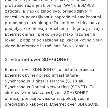
prostrano razširjenih omrežij (WAN). EoMPLS
zagotavlja visoko zmogljivo, prilagodljivo in
zanesljivo povezljivost z naprednimi zmožnostmi
prometnega inženiringa. Ta storitev je idealna za
podjetja, ki zahtevajo brezhibno integracijo svojih
Ethernet omrežij preko geografsko razpršenih
lokacij, podpirajoč različne aplikacije kot so VoIP,
video konference in računalništvo v oblaku.
2.
Ethernet over SDH/SONET
Ethernet over SDH/SONET je metoda prenosa
Ethernet okvirjev preko infrastrukture
Synchronous Digital Hierarchy (SDH) ali
Synchronous Optical Networking (SONET). Ta
storitev izkorišča zanesljivost SDH/SONET
omrežij, ponujajoč visoko razpoložljivost in
predvidljivo kakovost. Ethernet over SDH/SONET