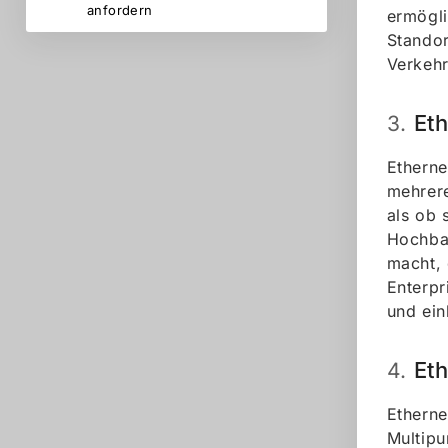
anfordern
ermögli
Standor
Verkehr
Et
3.
Etherne
mehrere
als ob 
Hochban
macht, 
Enterpr
und ein
Et
4.
Etherne
Multipu