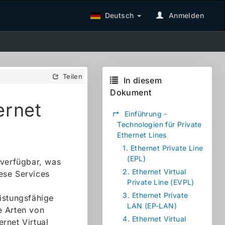
Deutsch
Anmelden
Teilen
In diesem
Dokument
ernet
↱
Einführung -
Technologien für Private
Ethernet Lines
1.
Ethernet Private Line
(EPL)
 verfügbar, was
2.
Ethernet Virtual
ese Services
Private Line (EVPL)
3.
Ethernet Private
istungsfähige
LAN (EP-LAN)
e Arten von
4.
Ethernet Virtual
ernet Virtual