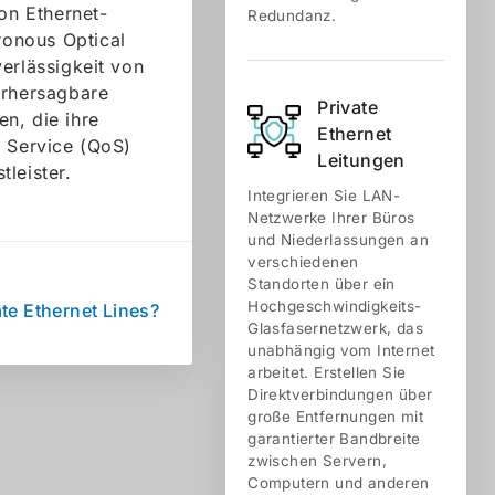
on Ethernet-
Redundanz.
ronous Optical
erlässigkeit von
rhersagbare
Private
n, die ihre
Ethernet
f Service (QoS)
Leitungen
leister.
Integrieren Sie LAN-
Netzwerke Ihrer Büros
und Niederlassungen an
verschiedenen
Standorten über ein
Hochgeschwindigkeits-
te Ethernet Lines?
Glasfasernetzwerk, das
unabhängig vom Internet
arbeitet. Erstellen Sie
Direktverbindungen über
große Entfernungen mit
garantierter Bandbreite
zwischen Servern,
Computern und anderen