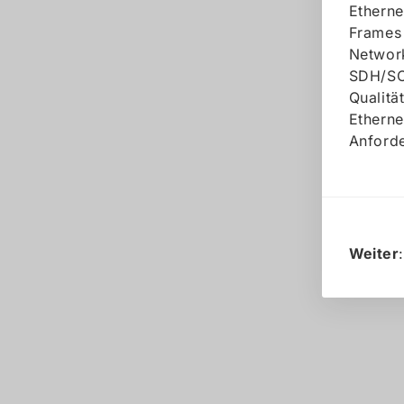
Etherne
Frames 
Network
SDH/SO
Qualitä
Etherne
Anforde
Weiter