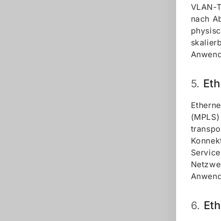
VLAN-T
nach Ab
physisc
skalier
Anwend
Et
5.
Etherne
(MPLS)
transpo
Konnekt
Service
Netzwer
Anwend
Et
6.