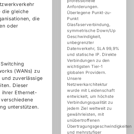
professionelle
tzwerkverkehr
Anforderungen.
 die gleiche
Überlegene Punkt-zu-
ganisationen, die
Punkt
Glasfaserverbindung,
ten oder
symmetrische Down/Up
Geschwindigkeit,
unbegrenzter
Datenverkehr, SLA 99,9%
und statische IP. Direkte
Verbindungen zu den
 Switching
wichtigsten Tier-1
works (WANs) zu
globalen Providern.
e und zuverlässige
Unsere
Netzwerkarchitektur
iten. Dieser
wurde mit Leidenschaft
 ihrer Ethernet-
entwickelt, um höchste
 verschiedene
Verbindungsqualität zu
g unterstützen.
jedem Ziel weltweit zu
gewährleisten, mit
unübertroffenen
Übertragungsgeschwindigkeiten
und mehrstufiger