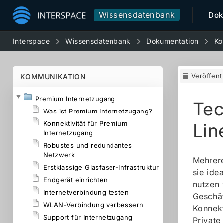
Wissensdatenbank
Dok
Interspace
Wissensdatenbank
Dokumentation
Ko
Veröffent
KOMMUNIKATION
Premium Internetzugang
Tec
Was ist Premium Internetzugang?
Konnektivität für Premium
Lin
Internetzugang
Robustes und redundantes
Netzwerk
Mehrere
Erstklassige Glasfaser-Infrastruktur
sie ide
Endgerät einrichten
nutzen 
Internetverbindung testen
Geschäf
WLAN-Verbindung verbessern
Konnekt
Support für Internetzugang
Private