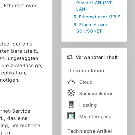
Private LAN (EVP-
N, Ethernet over
LAN)
5.
Ethernet over MPLS
6.
Ethernet over
SDH/SONET
vice, der eine
en bereitstellt.
Verwandter Inhalt
ten, ungetaggten
 die zuverlässige,
Dokumentation
eplikation,
nötigen.
Cloud
Kommunikation
Hosting
ernet-Service
My Interspace
PL, das eine
ging, um mehrere
Technische Artikel
ng zu