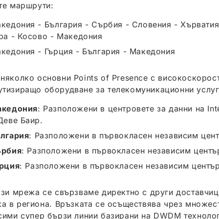
те маршрути:
кедония - България - Сърбия - Словения - Хърватия
ра - Косово - Македония
кедония - Гърция - България - Македония
няколко основни Points of Presence с високоскорос
тизиращо оборудване за телекомуникационни услуг
акедония
: Разположени в центровете за данни на In
Деве Баир.
лгария
: Разположени в първокласен независим цент
ърбия
: Разположени в първокласен независим център
рция
: Разположени в първокласен независим център
ази мрежа се свързваме директно с други доставчиц
ка в региона. Връзката се осъществява чрез множес
сими супер бързи линии базирани на DWDM технолог