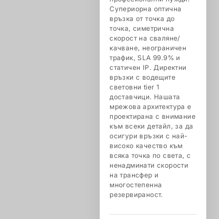
Супериорна оптична
връзка от точка до
точка, симетрична
скорост на сваляне/
качване, неограничен
трафик, SLA 99.9% и
статичен IP. Директни
връзки с водещите
световни tier 1
доставчици. Нашата
мрежова архитектура е
проектирана с внимание
към всеки детайл, за да
осигури връзки с най-
високо качество към
всяка точка по света, с
ненадминати скорости
на трансфер и
многостепенна
резервираност.