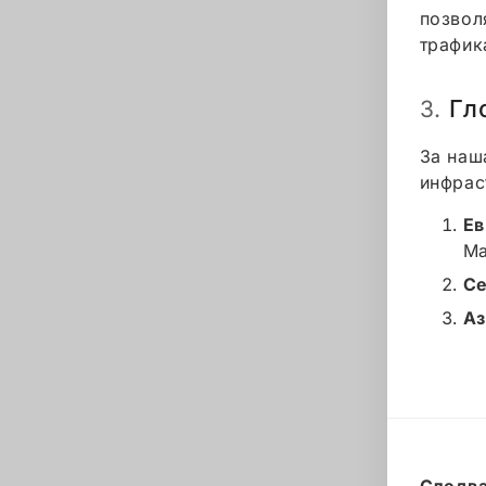
позвол
трафик
Гл
3.
За наш
инфрас
Ев
Ма
Се
Аз