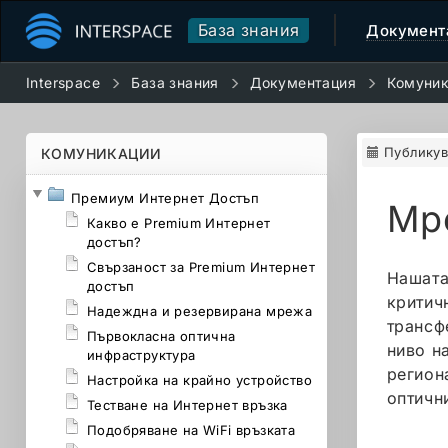
База знания
Документ
Interspace
База знания
Документация
Комуни
Публикув
КОМУНИКАЦИИ
Премиум Интернет Достъп
Мре
Какво е Premium Интернет
достъп?
Свързаност за Premium Интернет
Нашата
достъп
критич
Надеждна и резервирана мрежа
трансф
Първокласна оптична
ниво н
инфраструктура
регион
Настройка на крайно устройство
оптичн
Тестване на Интернет връзка
Подобряване на WiFi връзката