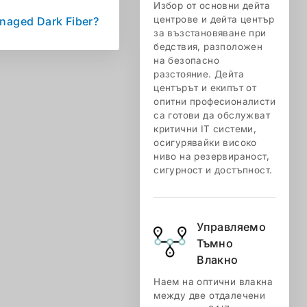
Избор от основни дейта
центрове и дейта център
naged Dark Fiber?
за възстановяване при
бедствия, разположен
на безопасно
разстояние. Дейта
центърът и екипът от
опитни професионалисти
са готови да обслужват
критични IT системи,
осигурявайки високо
ниво на резервираност,
сигурност и достъпност.
Управляемо
Тъмно
Влакно
Наем на оптични влакна
между две отдалечени