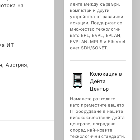
лента между сървъри,
потока на
компютри и други
устройства от различни
локации. Поддържат се
множество технологии
като EPL, EVPL, EPLAN,
EVPLAN, MPLS и Ethernet
ма ИТ
over SDH/SONET.
я, Австрия,
Колокация в
Дейта
Център
Намалете разходите
като преместите вашето
IT оборудване в нашите
висококачествени дейта
центрове, изградени
според най-новите
технологични стандарти.