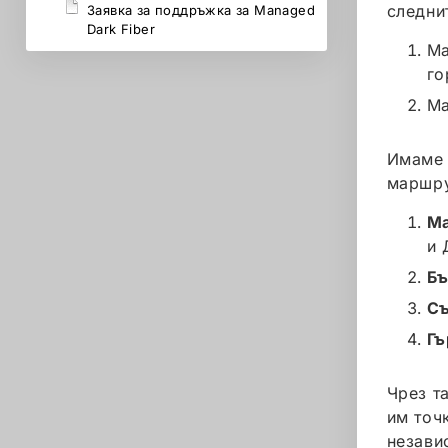
следни
Заявка за поддръжка за Managed
Dark Fiber
Ма
го
Ма
Имаме 
маршру
М
и 
Бъ
С
Гъ
Чрез т
им точ
незави