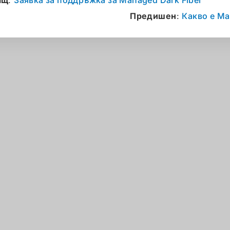
ащ
:
Заявка за поддръжка за Managed Dark Fiber
Предишен
:
Какво е Ma