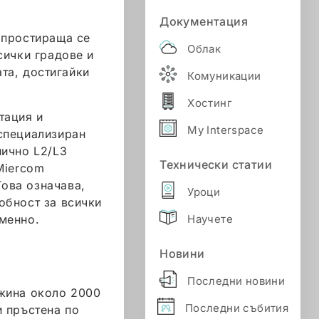
Документация
 простираща се
Облак
сички градове и
та, достигайки
Комуникации
Хостинг
тация и
My Interspace
специализиран
нично L2/L3
Технически статии
Miercom
Това означава,
Уроци
обност за всички
Научете
менно.
Новини
Последни новини
лжина около 2000
Последни събития
и пръстена по