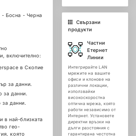
 - Босна - Черна
Свързани
продукти
Частни
тно
Етернет
и, включително:
Линии
terspace в Скопие
Интегрирайте LAN
мрежите на вашите
офиси и клонове на
ър за данни.
различни локации,
използвайки
 за данни.
високоскоростна
 за данни.
оптична мрежа, която
работи независимо от
Интернет. Установете
и в най-близката
директни връзки на
тво гео-
дълги разстояния с
ия, която
гарантирана честотна