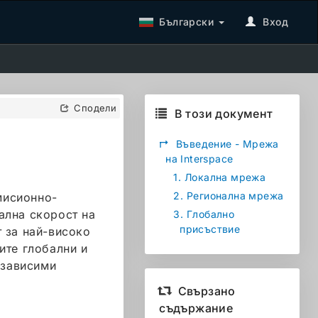
Български
Вход
Сподели
В този документ
↱
Въведение - Мрежа
на Interspace
1.
Локална мрежа
2.
Регионална мрежа
мисионно-
ална скорост на
3.
Глобално
присъствие
т за най-високо
ите глобални и
езависими
Свързано
съдържание