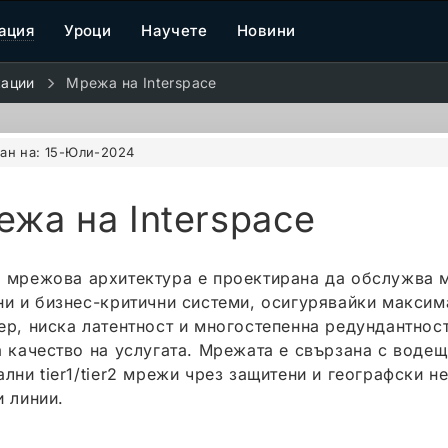
ация
Уроци
Научете
Новини
кации
Мрежа на Interspace
ан на:
15-Юли-2024
жа на Interspace
 мрежова архитектура е проектирана да обслужва 
ни и бизнес-критични системи, осигурявайки максим
ер, ниска латентност и многостепенна редундантнос
а качество на услугата. Мрежата е свързана с водещ
ални tier1/tier2 мрежи чрез защитени и географски н
и линии.