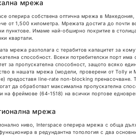
кална мрежа
pace оперира собствена оптична мрежа в Македония,
ече от 1,500 километра. Мрежата достига до почти в
ни пунктове. Имаме най-обширно покритие в столица
чки квартали.
ата мрежа разполага с терабитов капацитет за кому
кателна способност. Всеки потребителски порт има 
тет за пропускателна способност, защото всяко еди
ство в нашата мрежа (модели, проверени от Tolly и 
е) предоставя line-rate non-blocking пренасочване. 
могат да обработват максимална пропускателна спос
и на фреймове (64-1518) на всички портове едновре
гионална мрежа
ионално ниво, Interspace оперира мрежа с обща дъ
 функционира в редундантна топология с два основн