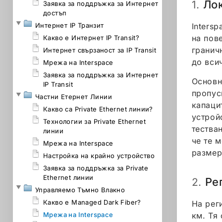
Ло
1.
Заявка за поддръжка за Интернет
достъп
Интернет IP Транзит
Inters
на пов
Какво е Интернет IP Transit?
гранич
Интернет свързаност за IP Transit
до вси
Мрежа на Interspace
Заявка за поддръжка за Интернет
Основн
IP Transit
пропус
Частни Етернет Линии
капаци
Какво са Private Ethernet линии?
устрой
Технологии за Private Ethernet
тестван
линии
че те 
Мрежа на Interspace
размер
Настройка на крайно устройство
Заявка за поддръжка за Private
Ethernet линии
Ре
2.
Управляемо Тъмно Влакно
Какво е Managed Dark Fiber?
На рег
Мрежа на Interspace
км. Тя