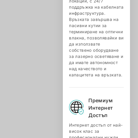
локации, с 24/7
поддръжка на кабелната
инфраструктура.
Връзката завършва на
пасивни кутии за
терминиране на оптични
влакна, позволявайки ви
да използвате
собствено оборудване
за лазерно осветяване и
да имате автономност
над качеството и
капацитета на връзката.
Премиум
Интернет
Достъп
Интернет достъп от най-
висок клас за
професионални нужди.