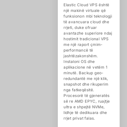
Elastic Cloud VPS është
një makinë virtuale që
funksionon mbi teknologji
të avancuara cloud dhe
rrjeti, duke ofruar
avantazhe superiore ndaj
hostimit tradicional VPS
me një raport çmim-
performancë të
jashtëzakonshëm.
Instaloni OS dhe
aplikacione në vetëm 1
minutë. Backup geo-
redundantë me një klik,
snapshot dhe rikuperim
nga fatkeqësitë.
Procesorë të gjeneratës
së re AMD EPYC, ruajtje
ultra e shpejtë NVMe,
lidhje të dedikuara dhe
rrjet privat falas.