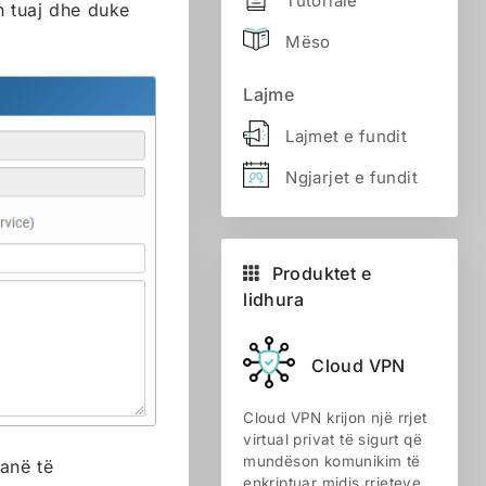
Tutoriale
en tuaj dhe duke
Mëso
Lajme
Lajmet e fundit
Ngjarjet e fundit
Produktet e
lidhura
Cloud VPN
Cloud VPN krijon një rrjet
virtual privat të sigurt që
mundëson komunikim të
janë të
enkriptuar midis rrjeteve