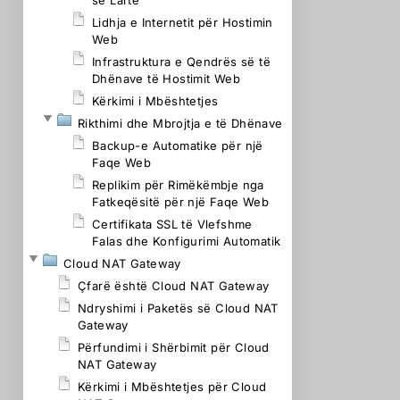
së Lartë
Lidhja e Internetit për Hostimin
Web
Infrastruktura e Qendrës së të
Dhënave të Hostimit Web
Kërkimi i Mbështetjes
Rikthimi dhe Mbrojtja e të Dhënave
Backup-e Automatike për një
Faqe Web
Replikim për Rimëkëmbje nga
Fatkeqësitë për një Faqe Web
Certifikata SSL të Vlefshme
Falas dhe Konfigurimi Automatik
Cloud NAT Gateway
Çfarë është Cloud NAT Gateway
Ndryshimi i Paketës së Cloud NAT
Gateway
Përfundimi i Shërbimit për Cloud
NAT Gateway
Kërkimi i Mbështetjes për Cloud