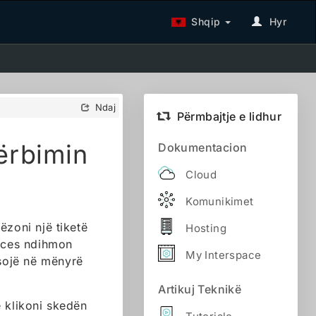
Shqip
Hyr
Ndaj
Përmbajtje e lidhur
ërbimin
Dokumentacion
Cloud
Komunikimet
ëzoni një tiketë
Hosting
roces ndihmon
My Interspace
esojë në mënyrë
Artikuj Teknikë
e klikoni skedën