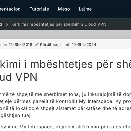
entacion
Tutoriale
Mëso
Lajme
d
Kërkimi i mbështetjes për shërbimin Cloud VPN
r më:
12-Shk-2018
Përditësuar më:
10-Shk-2024
kimi i mbështetjes për sh
oud VPN
hmë të shpejtë me shërbimet tona, ju inkurajojmë të dor
tjeje përmes panelit të kontrollit My Interspace. Ky p
tonë të lokalizojë shpejt sistemet përkatëse dhe të adr
 çështjen tuaj.
 hyni në My Interspace, zgjidhni shërbimin përkatës dh