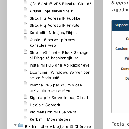
Suppor
Çfarë është VPS Elastike Cloud?
zgjedhur
Krijimi i një serveri të ri
Shto/Hiq Adresa IP Publike
Shto/Hiq Adresa IP Private
Kontrolli i Ndezjes/Fikjes
Qasje në server përmes
konsolës web
Shtoni vëllimet e Block Storage
si Disqe të bashkangjitura
Instalimi i OS dhe Aplikacioneve
Licencimi i Windows Server për
serverë virtualë
Imazhe VPS për krijimin ose
arkivimin e serverëve
Siguria për Serverin tuaj Cloud
Heqja e Serverit
Ridimensionimi i Serverit
Kërkimi i Mbështetjes
Faqja jo
Rikthimi dhe Mbrojtja e të Dhënave