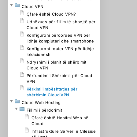
Cloud VPN
Çfarë është Cloud VPN?
Udhëzues për fillim të shpejtë për
Cloud VPN
Konfiguroni përdorues VPN për
lidhje kompjuteri dhe smartphone
Konfiguroni router VPN për lidhje
lokacionesh
Ndryshimi i planit të shërbimit
Cloud VPN
Përfundimi i Shërbimit për Cloud
VPN
Kërkimi i mbështetjes për
shërbimin Cloud VPN
Cloud Web Hosting
Fillimi i përdorimit
Çfarë është Hostimi Web në
Cloud
Infrastrukturë Serveri e Cilësisë