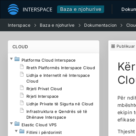
Baza e njohurive
Dokum
Interspace
Baza e njohurive
Dokumentacion
Clou
Publikua
CLOUD
Platforma Cloud Interspace
Kër
Rreth Platformës Interspace Cloud
Lidhja e Internetit në Interspace
Cl
Cloud
Rrjeti Privat Cloud
Rrjeti Interspace
Për ndi
Lidhje Private të Sigurta në Cloud
mbështe
Infrastruktura e Qendrës së të
ekipin 
Dhënave Interspace
efikase
Elastic Cloud VPS
Thjesht
Fillimi i përdorimit