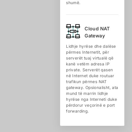
shumë.
Cloud NАТ
Gateway
Lidhje hyrëse dhe dalëse
përmes Internetit, për
serverët tuaj virtualë që
kanë vetëm adresa IP
private. Serverët qasen
në Internet duke routuar
trafikun përmes NAT
gateway. Opsionalisht, ata
mund të marrin lidhje
hyrëse nga Interneti duke
përdorur veçorinë e port
forwarding.