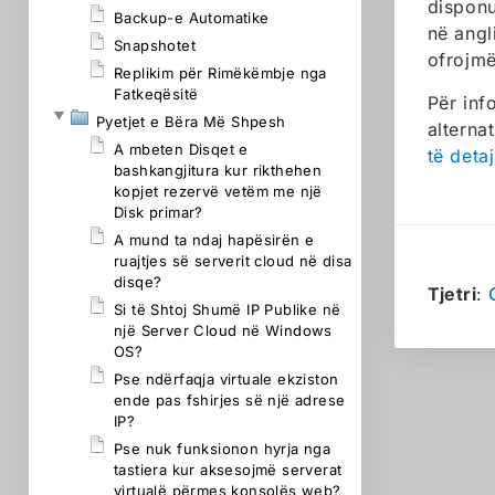
disponu
Backup-e Automatike
në angl
Snapshotet
ofrojmë
Replikim për Rimëkëmbje nga
Fatkeqësitë
Për inf
Pyetjet e Bëra Më Shpesh
alternat
A mbeten Disqet e
të deta
bashkangjitura kur rikthehen
kopjet rezervë vetëm me një
Disk primar?
A mund ta ndaj hapësirën e
ruajtjes së serverit cloud në disa
disqe?
Tjetri
:
Si të Shtoj Shumë IP Publike në
një Server Cloud në Windows
OS?
Pse ndërfaqja virtuale ekziston
ende pas fshirjes së një adrese
IP?
Pse nuk funksionon hyrja nga
tastiera kur aksesojmë serverat
virtualë përmes konsolës web?