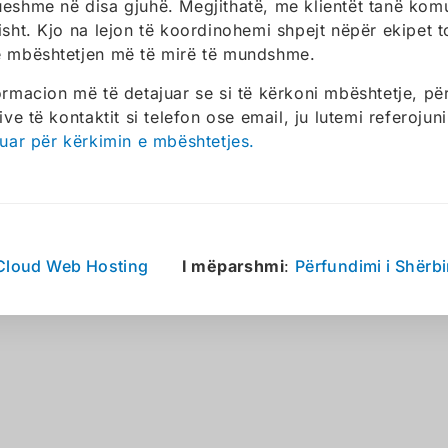
eshme në disa gjuhë. Megjithatë, me klientët tanë ko
isht. Kjo na lejon të koordinohemi shpejt nëpër ekipet 
 mbështetjen më të mirë të mundshme.
ormacion më të detajuar se si të kërkoni mbështetje, pë
ive të kontaktit si telefon ose email, ju lutemi referojun
juar për kërkimin e mbështetjes.
Cloud Web Hosting
I mëparshmi
:
Përfundimi i Shërb