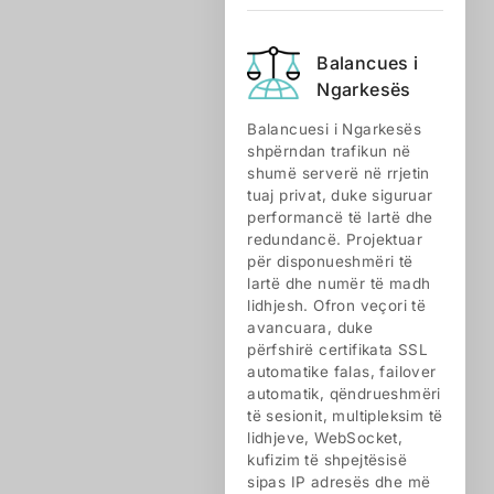
Balancues i
Ngarkesës
Balancuesi i Ngarkesës
shpërndan trafikun në
shumë serverë në rrjetin
tuaj privat, duke siguruar
performancë të lartë dhe
redundancë. Projektuar
për disponueshmëri të
lartë dhe numër të madh
lidhjesh. Ofron veçori të
avancuara, duke
përfshirë certifikata SSL
automatike falas, failover
automatik, qëndrueshmëri
të sesionit, multipleksim të
lidhjeve, WebSocket,
kufizim të shpejtësisë
sipas IP adresës dhe më