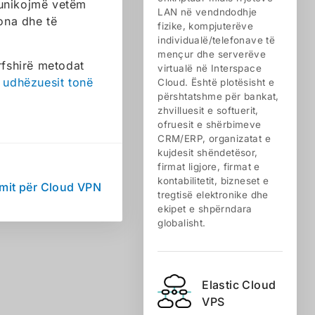
munikojmë vetëm
LAN në vendndodhje
tona dhe të
fizike, kompjuterëve
individualë/telefonave të
mençur dhe serverëve
rfshirë metodat
virtualë në Interspace
i
udhëzuesit tonë
Cloud. Është plotësisht e
përshtatshme për bankat,
zhvilluesit e softuerit,
ofruesit e shërbimeve
CRM/ERP, organizatat e
kujdesit shëndetësor,
firmat ligjore, firmat e
kontabilitetit, bizneset e
imit për Cloud VPN
tregtisë elektronike dhe
ekipet e shpërndara
globalisht.
Elastic Cloud
VPS