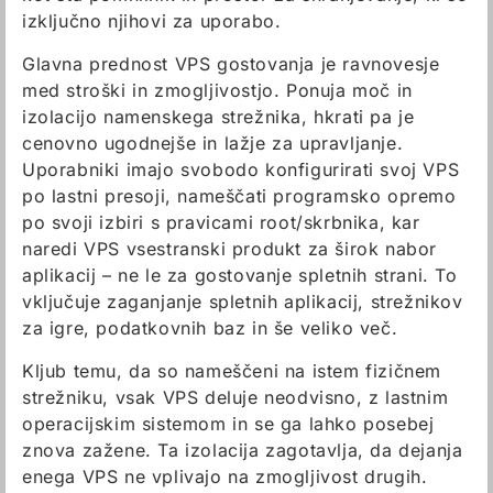
izključno njihovi za uporabo.
Glavna prednost VPS gostovanja je ravnovesje
med stroški in zmogljivostjo. Ponuja moč in
izolacijo namenskega strežnika, hkrati pa je
cenovno ugodnejše in lažje za upravljanje.
Uporabniki imajo svobodo konfigurirati svoj VPS
po lastni presoji, nameščati programsko opremo
po svoji izbiri s pravicami root/skrbnika, kar
naredi VPS vsestranski produkt za širok nabor
aplikacij – ne le za gostovanje spletnih strani. To
vključuje zaganjanje spletnih aplikacij, strežnikov
za igre, podatkovnih baz in še veliko več.
Kljub temu, da so nameščeni na istem fizičnem
strežniku, vsak VPS deluje neodvisno, z lastnim
operacijskim sistemom in se ga lahko posebej
znova zažene. Ta izolacija zagotavlja, da dejanja
enega VPS ne vplivajo na zmogljivost drugih.