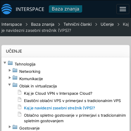
Baza znanja
Tog
navi
Interspace
Baza znanja
Tehnični članki
Učenje
Kaj
je navidezni zasebni strežnik (VPS)?
UČENJE
Tehnologija
Networking
Komunikacije
Oblak in virtualizacija
Kaj je Cloud VPN v Interspace Cloud?
Elastični oblačni VPS v primerjavi s tradicionalnim VPS
Kaj je navidezni zasebni strežnik (VPS)?
Oblačno spletno gostovanje v primerjavi s tradicionalnim
spletnim gostovanjem
Gostovanje