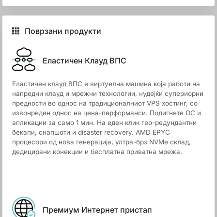
Поврзани продукти
Еластичен Клауд ВПС
Еластичен клауд ВПС е виртуелна машина која работи на
напредни клауд и мрежни технологии, нудејќи супериорни
предности во однос на традиционалниот VPS хостинг, со
извонреден однос на цена-перформанси. Подигнете ОС и
апликации за само 1 мин. На еден клик гео-редундантни
бекапи, снапшоти и disaster recovery. AMD EPYC
процесори од нова генерација, ултра-брз NVMe склад,
дедицирани конекции и бесплатна приватна мрежа.
Премиум Интернет пристап