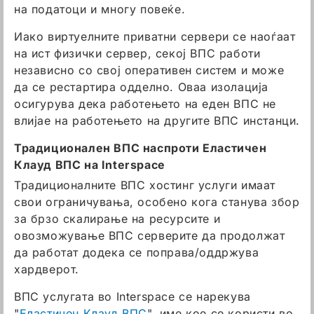
на податоци и многу повеќе.
Иако виртуелните приватни сервери се наоѓаат
на ист физички сервер, секој ВПС работи
независно со свој оперативен систем и може
да се рестартира одделно. Оваа изолација
осигурува дека работењето на еден ВПС не
влијае на работењето на другите ВПС инстанци.
Традиционален ВПС наспроти Еластичен
Клауд ВПС на Interspace
Традиционалните ВПС хостинг услуги имаат
свои ограничувања, особено кога станува збор
за брзо скалирање на ресурсите и
овозможување ВПС серверите да продолжат
да работат додека се поправа/оддржува
хардверот.
ВПС услугата во Interspace се нарекува
"
Еластичен Клауд ВПС
", име кое се користи во