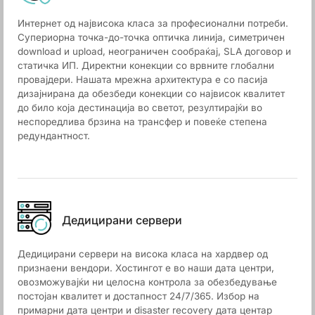
Интернет од највисока класа за професионални потреби.
Супериорна точка-до-точка оптичка линија, симетричен
download и upload, неограничен сообраќај, SLA договор и
статичка ИП. Директни конекции со врвните глобални
провајдери. Нашата мрежна архитектура е со пасија
дизајнирана да обезбеди конекции со највисок квалитет
до било која дестинација во светот, резултирајќи во
неспоредлива брзина на трансфер и повеќе степена
редундантност.
Дедицирани сервери
Дедицирани сервери на висока класа на хардвер од
признаени вендори. Хостингот е во наши дата центри,
овозможувајќи ни целосна контрола за обезбедување
постојан квалитет и достапност 24/7/365. Избор на
примарни дата центри и disaster recovery дата центар