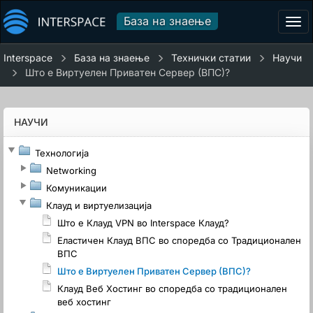
База на знаење
Tog
navi
Interspace
База на знаење
Технички статии
Научи
Што е Виртуелен Приватен Сервер (ВПС)?
НАУЧИ
Технологија
Networking
Комуникации
Клауд и виртуелизација
Што е Клауд VPN во Interspace Клауд?
Еластичен Клауд ВПС во споредба со Традиционален
ВПС
Што е Виртуелен Приватен Сервер (ВПС)?
Клауд Веб Хостинг во споредба со традиционален
веб хостинг