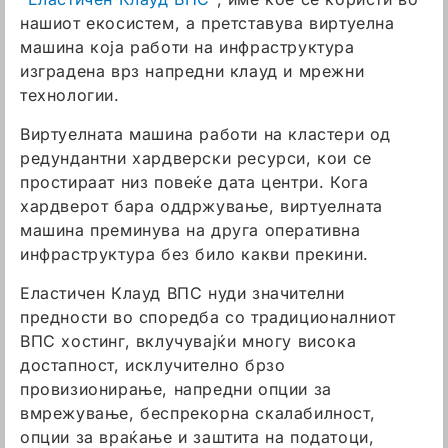
нашиот екосистем, а претставува виртуелна
машина која работи на инфраструктура
изградена врз напредни клауд и мрежни
технологии.
Виртуелната машина работи на кластери од
редундантни хардверски ресурси, кои се
простираат низ повеќе дата центри. Кога
хардверот бара оддржување, виртуелната
машина преминува на друга оперативна
инфраструктура без било какви прекини.
Еластичен Клауд ВПС нуди значителни
предности во споредба со традиционалниот
ВПС хостинг, вклучувајќи многу висока
достапност, исклучително брзо
провизионирање, напредни опции за
вмрежување, беспрекорна скалабилност,
опции за враќање и заштита на податоци,