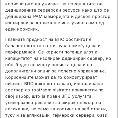
корисниците да уживаат во предностите од
дедицираните серверски ресурси како што се
дедицирана РАМ меморијата и дисков простор,
изолирани за користење исклучиво само од
еден корисник.
Главната предност на ВПС хостингот е
балансот што го постигнува помеѓу цена и
перформанси. Се користи потенцијалот и
капацитетот на изолиран дедициран сервер, но
обезбеден по многу пониска цена и со
дополнителни опции за полесно управување.
Корисниците можат да го конфигурираат
нивниот ВПС како што сакаат, инсталирајќи
софтвер со root/administrator привилегии по
свој избор, што ja прави ВПС услугата
универзално решение за широк спектар на
апликации, не само за хостинг на веб страни,
туку и за апликации, гејмерски сервери, бази