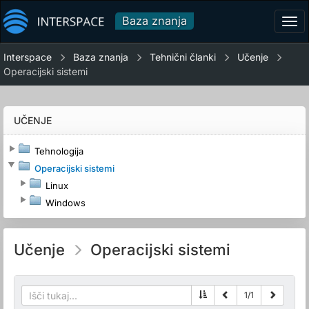
Baza znanja
Tog
navi
Interspace
Baza znanja
Tehnični članki
Učenje
Operacijski sistemi
UČENJE
Tehnologija
Operacijski sistemi
Linux
Windows
Učenje
Operacijski sistemi
1
/
1