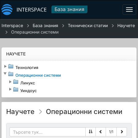
База знания
Tog
navi
Interspace
База знания
Технически статии
Научете
Операционни системи
НАУЧЕТЕ
Технология
Операционни системи
Линукс
Уиндоус
Научете
Операционни системи
1
/
1