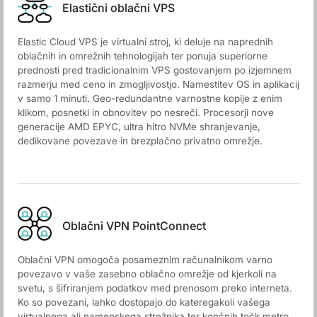
Elastični oblačni VPS
Elastic Cloud VPS je virtualni stroj, ki deluje na naprednih
oblačnih in omrežnih tehnologijah ter ponuja superiorne
prednosti pred tradicionalnim VPS gostovanjem po izjemnem
razmerju med ceno in zmogljivostjo. Namestitev OS in aplikacij
v samo 1 minuti. Geo-redundantne varnostne kopije z enim
klikom, posnetki in obnovitev po nesreči. Procesorji nove
generacije AMD EPYC, ultra hitro NVMe shranjevanje,
dedikovane povezave in brezplačno privatno omrežje.
Oblačni VPN PointConnect
Oblačni VPN omogoča posameznim računalnikom varno
povezavo v vaše zasebno oblačno omrežje od kjerkoli na
svetu, s šifriranjem podatkov med prenosom preko interneta.
Ko so povezani, lahko dostopajo do kateregakoli vašega
virtualnega ali namenskega strežnika ter končnih točk metro