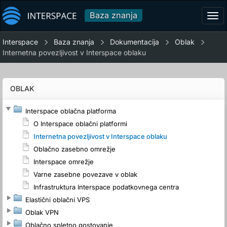
Baza znanja
Tog
navi
Interspace
Baza znanja
Dokumentacija
Oblak
Internetna povezljivost v Interspace oblaku
OBLAK
Interspace oblačna platforma
O Interspace oblačni platformi
Internetna povezljivost v Interspace oblaku
Oblačno zasebno omrežje
Interspace omrežje
Varne zasebne povezave v oblak
Infrastruktura Interspace podatkovnega centra
Elastični oblačni VPS
Oblak VPN
Oblačno spletno gostovanje