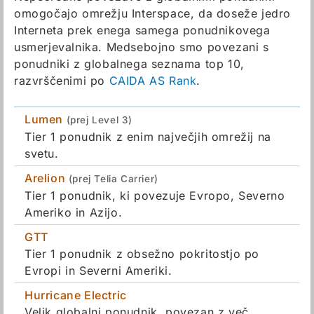
omogočajo omrežju Interspace, da doseže jedro
Interneta prek enega samega ponudnikovega
usmerjevalnika. Medsebojno smo povezani s
ponudniki z globalnega seznama top 10,
razvrščenimi po
CAIDA AS Rank
.
Lumen
(prej Level 3)
Tier 1 ponudnik z enim največjih omrežij na
svetu.
Arelion
(prej Telia Carrier)
Tier 1 ponudnik, ki povezuje Evropo, Severno
Ameriko in Azijo.
GTT
Tier 1 ponudnik z obsežno pokritostjo po
Evropi in Severni Ameriki.
Hurricane Electric
Velik globalni ponudnik, povezan z več