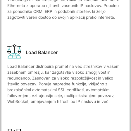
Etherneta z uporabo njihovih zasebnih IP naslovov. Popolno
za ponudnike CRM, ERP in podobnih storitev, ki želijo
zagotoviti varen dostop do svojih aplikacij preko interneta.
Load Balancer
Load Balancer distribuira promet na več strežnikov v vašem
zasebnem omrežju, kar zagotavlja visoko zmogljivost in
redundanco. Zasnovan za visoko razpoložljivost in veliko
število povezav. Ponuja napredne funkcije, vključno z
brezplačnimi avtomatskimi SSL certifikati, avtomatskim
failover-jem, vztrajnostjo seje, multipleksiranjem povezav,
WebSocket, omejevanjem hitrosti po IP naslovu in več.