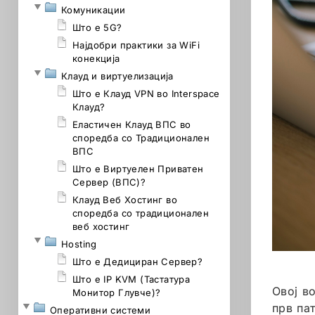
Комуникации
Што е 5G?
Најдобри практики за WiFi
конекција
Клауд и виртуелизација
Што е Клауд VPN во Interspace
Клауд?
Еластичен Клауд ВПС во
споредба со Традиционален
ВПС
Што е Виртуелен Приватен
Сервер (ВПС)?
Клауд Веб Хостинг во
споредба со традиционален
веб хостинг
Hosting
Што е Дедициран Сервер?
Што е IP KVM (Тастатура
Овој в
Монитор Глувче)?
прв пат
Оперативни системи