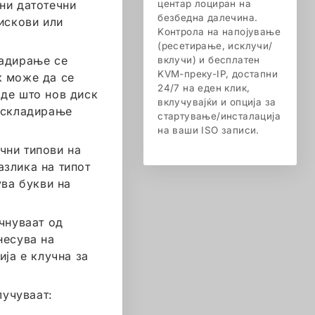
ни датотечни
центар лоциран на
безбедна далечина.
искови или
Kонтрола на напојување
(ресетирање, исклучи/
ладирање се
вклучи) и бесплатен
KVM-преку-IP, достапни
к може да се
24/7 на еден клик,
аде што нов диск
вклучувајќи и опција за
о складирање
стартување/инсталација
на ваши ISO записи.
чни типови на
разлика на типот
ува букви на
очнуваат од
несува на
ија е клучна за
лучуваат: