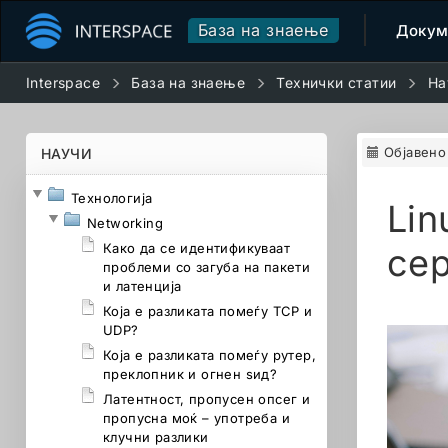
База на знаење
Докум
Interspace
База на знаење
Технички статии
На
Објавено
НАУЧИ
Технологија
Lin
Networking
Како да се идентификуваат
се
проблеми со загуба на пакети
и латенција
Која е разликата помеѓу TCP и
UDP?
Која е разликата помеѓу рутер,
преклопник и огнен ѕид?
Латентност, пропусен опсег и
пропусна моќ – употреба и
клучни разлики