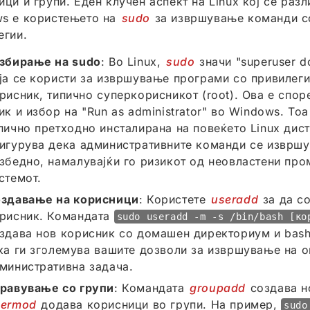
ици и групи. Еден клучен аспект на Linux кој се раз
s е користењето на
sudo
за извршување команди с
егии.
збирање на sudo
: Во Linux,
sudo
значи "superuser d
ја се користи за извршување програми со привилеги
рисник, типично суперкорисникот (root). Ова е спор
ик и избор на "Run as administrator" во Windows. Тоа
пично претходно инсталирана на повеќето Linux дист
игурува дека административните команди се извршу
збедно, намалувајќи го ризикот од неовластени про
стемот.
здавање на корисници
: Користете
useradd
за да с
рисник. Командата
sudo useradd -m -s /bin/bash [ко
здава нов корисник со домашен директориум и bas
ка ги зголемува вашите дозволи за извршување на о
министративна задача.
равување со групи
: Командата
groupadd
создава но
sermod
додава корисници во групи. На пример,
sudo