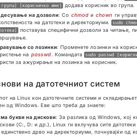
додава корисник во група.
 група] [корисничко име]
десување на дозволи
: Со
chmod
и
chown
ги управ
сопственоста на датотеки и директориуми.
sudo chmo
поставува специфични дозволи за читање, п
тотека]
вршување.
равување со лозинки
: Променете лозинки на корис
ристење на
passwd
. Командата
sudo passwd [корисн
ристи за ажурирање на лозинка на корисник.
нови на датотечниот систем
пот на Linux кон датотечните системи и складирање
ен од Windows. Еве што треба да знаете:
ма букви на дискови
: За разлика од Windows, кој к
скови (C:, D: и др.), Linux ги вклучува сите датотек
 единствено дрво на директориуми, почнувајќи од к