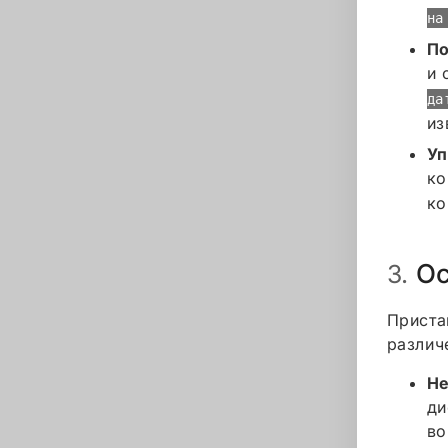
на
По
и 
да
из
Уп
ко
ко
Ос
3.
Приста
различ
Не
ди
во