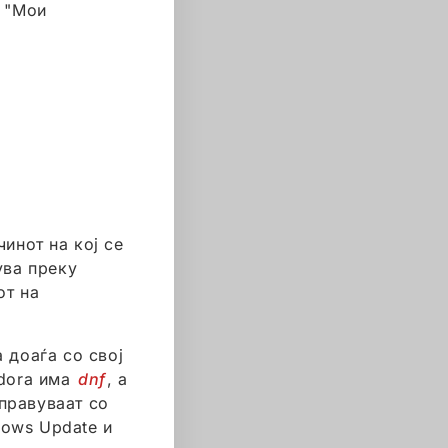
а "Мои
чинот на кој се
ува преку
от на
а доаѓа со свој
edora има
dnf
, а
управуваат со
dows Update и