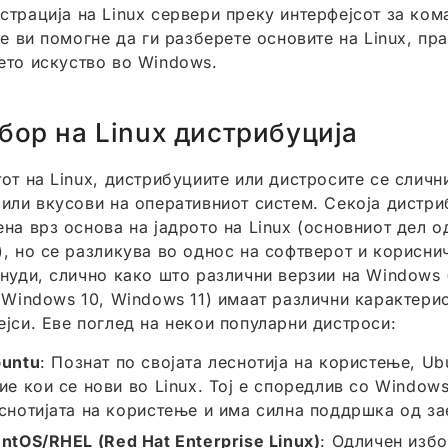
страција на Linux сервери преку интерфејсот за ком
Ќе ви помогне да ги разберете основите на Linux, пр
ето искуство во Windows.
бор на Linux дистрибуција
тот на Linux, дистрибуциите или дистросите се сличн
 или вкусови на оперативниот систем. Секоја дистри
ена врз основа на јадрото на Linux (основниот дел о
), но се разликува во однос на софтверот и корисни
 нуди, слично како што различни верзии на Windows
, Windows 10, Windows 11) имаат различни карактери
ејси. Еве поглед на некои популарни дистроси:
untu
: Познат по својата леснотија на користење, Ub
ие кои се нови во Linux. Тој е споредлив со Window
снотијата на користење и има силна поддршка од за
ntOS/RHEL (Red Hat Enterprise Linux)
: Одличен избо