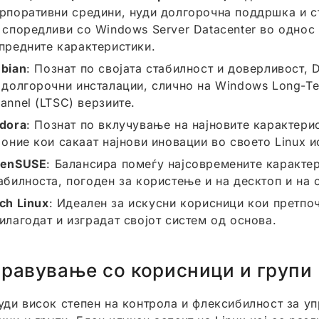
рпоративни средини, нуди долгорочна поддршка и с
 споредливи со Windows Server Datacenter во однос
предните карактеристики.
bian
: Познат по својата стабилност и доверливост, 
 долгорочни инсталации, слично на Windows Long-Te
annel (LTSC) верзиите.
dora
: Познат по вклучување на најновите карактери
 оние кои сакаат најнови иновации во своето Linux и
penSUSE
: Балансира помеѓу најсовремените каракте
абилноста, погоден за користење и на десктоп и на 
ch Linux
: Идеален за искусни корисници кои претпоч
илагодат и изградат својот систем од основа.
равување со корисници и групи
нуди висок степен на контрола и флексибилност за у