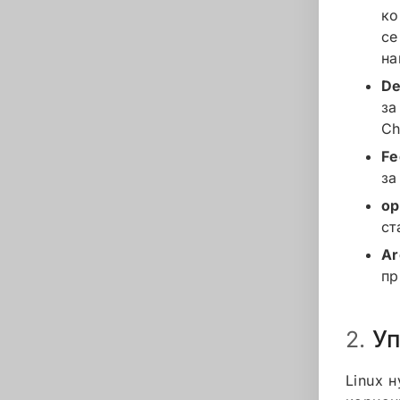
ко
се
на
De
за
Ch
Fe
за
o
ст
Ar
пр
Уп
2.
Linux 