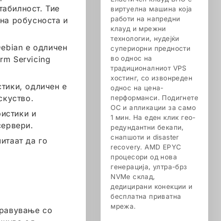
табилност. Тие
виртуелна машина која
работи на напредни
 на робусноста и
клауд и мрежни
технологии, нудејќи
Debian е одличен
супериорни предности
rm Servicing
во однос на
традиционалниот VPS
хостинг, со извонреден
стики, одличен е
однос на цена-
скуство.
перформанси. Подигнете
ОС и апликации за само
ристики и
1 мин. На еден клик гео-
сервери.
редундантни бекапи,
снапшоти и disaster
итаат да го
recovery. AMD EPYC
процесори од нова
генерација, ултра-брз
NVMe склад,
дедицирани конекции и
бесплатна приватна
мрежа.
правување со