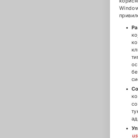
корисн
Window
привил
Ра
ко
ко
кл
ти
ос
бе
си
Со
ко
со
ту
ад
Уп
u