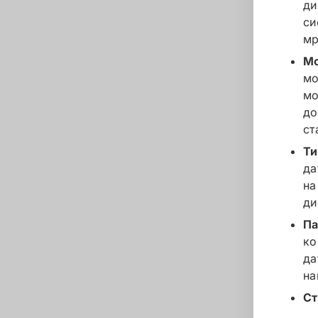
ди
си
мр
Мо
мо
мо
до
ст
Ти
да
на
ди
Па
ко
да
на
Ст