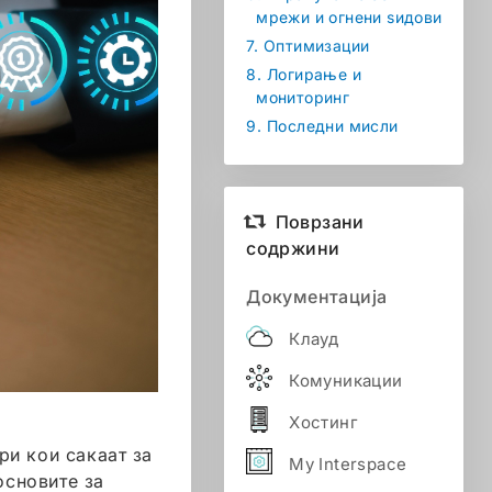
мрежи и огнени ѕидови
7.
Оптимизации
8.
Логирање и
мониторинг
9.
Последни мисли
Поврзани
содржини
Документација
Клауд
Комуникации
Хостинг
ри кои сакаат за
My Interspace
основите за