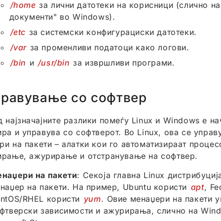
/home
за лични датотеки на корисници (слично н
документи" во Windows).
/etc
за системски конфигурациски датотеки.
/var
за променливи податоци како логови.
/bin
и
/usr/bin
за извршливи програми.
равување со софтвер
д најзначајните разлики помеѓу Linux и Windows е на
ира и управува со софтверот. Во Linux, ова се управ
ри на пакети – алатки кои го автоматизираат процес
ирање, ажурирање и отстранување на софтвер.
наџери на пакети
: Секоја главна Linux дистрибуциј
наџер на пакети. На пример, Ubuntu користи
apt
, F
ntOS/RHEL користи
yum
. Овие менаџери на пакети 
фтверски зависимости и ажурирања, слично на Win