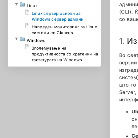
админи
Linux
(CLI). 
Linux сервер основи за
со ваш
Windows сервер админи
Напреден мониторинг за Linux
системи со Glances
Из
1.
Windows
Зголемување на
продуктивноста со кратенки на
Во све
тастатурата на Windows
верзии
изград
систем
што го
Server
интерф
Ub
он
ле
Ce