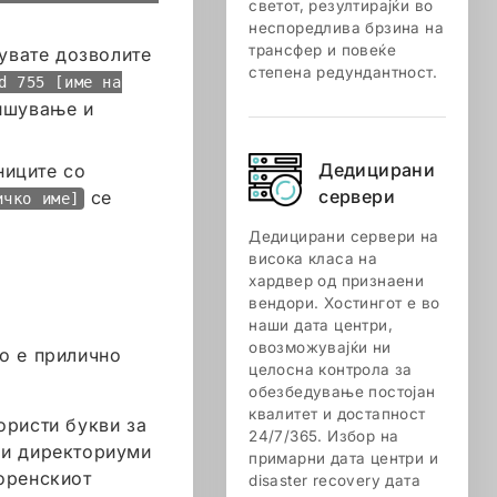
светот, резултирајќи во
неспоредлива брзина на
трансфер и повеќе
увате дозволите
степена редундантност.
d 755 [име на
ишување и
Дедицирани
ниците со
сервери
се
ичко име]
Дедицирани сервери на
висока класа на
хардвер од признаени
вендори. Хостингот е во
наши дата центри,
овозможувајќи ни
то е прилично
целосна контрола за
обезбедување постојан
квалитет и достапност
ористи букви за
24/7/365. Избор на
и и директориуми
примарни дата центри и
оренскиот
disaster recovery дата