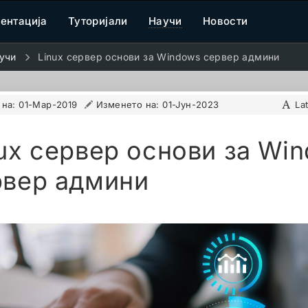
ентација
Туторијали
Научи
Новости
учи
Linux сервер основи за Windows сервер админи
 на:
01-Мар-2019
Изменето на:
01-Јун-2023
La
ux сервер основи за Wi
рвер админи