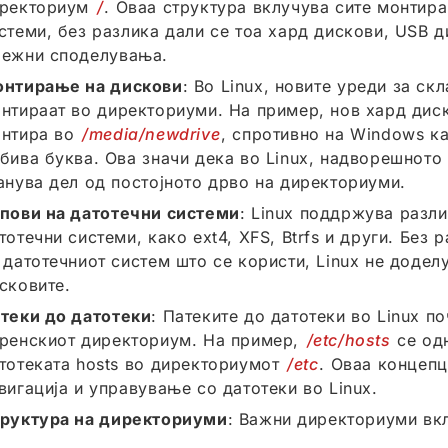
ректориум
/
. Оваа структура вклучува сите монтира
стеми, без разлика дали се тоа хард дискови, USB д
ежни споделувања.
нтирање на дискови
: Во Linux, новите уреди за ск
нтираат во директориуми. На пример, нов хард дис
нтира во
/media/newdrive
, спротивно на Windows к
бива буква. Ова значи дека во Linux, надворешнот
анува дел од постојното дрво на директориуми.
пови на датотечни системи
: Linux поддржува разли
тотечни системи, како ext4, XFS, Btrfs и други. Без 
 датотечниот систем што се користи, Linux не додел
сковите.
теки до датотеки
: Патеките до датотеки во Linux п
ренскиот директориум. На пример,
/etc/hosts
се од
тотеката hosts во директориумот
/etc
. Оваа концепц
вигација и управување со датотеки во Linux.
руктура на директориуми
: Важни директориуми вк