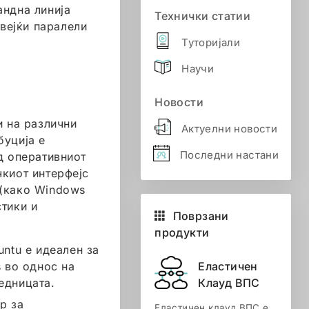
андна линија
Технички статии
авејќи паралели
Туторијали
Научи
Новости
и на различни
Актуелни новости
буција е
Последни настани
д оперативниот
чкиот интерфејс
 (како Windows
стики и
Поврзани
продукти
untu е идеален за
Еластичен
s во однос на
Клауд ВПС
едницата.
р за
Еластичен клауд ВПС е