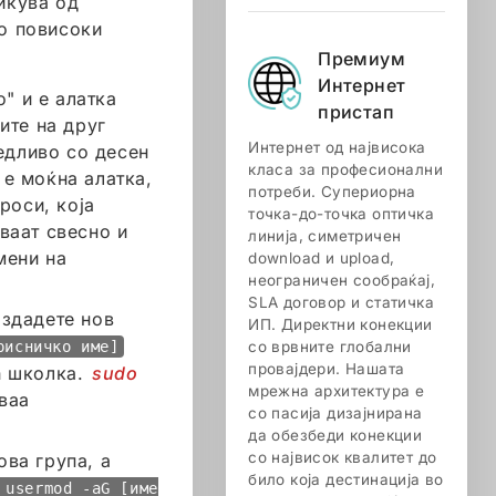
ликува од
о повисоки
Премиум
Интернет
o" и е алатка
пристап
ите на друг
Интернет од највисока
едливо со десен
класа за професионални
 е моќна алатка,
потреби. Супериорна
роси, која
точка-до-точка оптичка
ваат свесно и
линија, симетричен
мени на
download и upload,
неограничен сообраќај,
SLA договор и статичка
оздадете нов
ИП. Директни конекции
рисничко име]
со врвните глобални
провајдери. Нашата
h школка.
sudo
мрежна архитектура е
ваа
со пасија дизајнирана
да обезбеди конекции
со највисок квалитет до
ва група, а
било која дестинација во
 usermod -aG [име