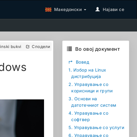
Македонски
Најави се
tinski bukvi
Сподели
Во овој документ
↱
Вовед
ndows
1.
Избор на Linux
дистрибуција
2.
Управување со
корисници и групи
3.
Основи на
датотечниот систем
4.
Управување со
софтвер
5.
Управување со услуги
6.
Управување со