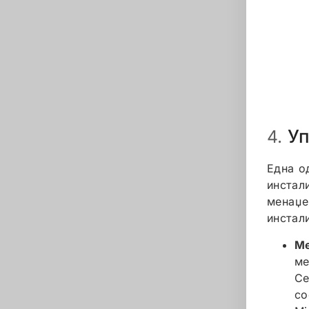
Уп
4.
Една о
инстал
менаџе
инстал
Ме
ме
Ce
со