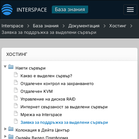
База знания
Tog
navi
Interspace
База знания
Документация
Хостинг
Заявка за поддръжка за выделени сървъри
ХОСТИНГ
Наети сървъри
Какво е выделен сървър?
Отдалечен контрол на захранването
Отдалечен KVM
Управление на дисков RAID
Интернет свързаност за выделени сървъри
Мрежа на Interspace
Заявка за поддръжка за выделени сървъри
Колокация в Дейта Център
Онлайн Видео Платформа