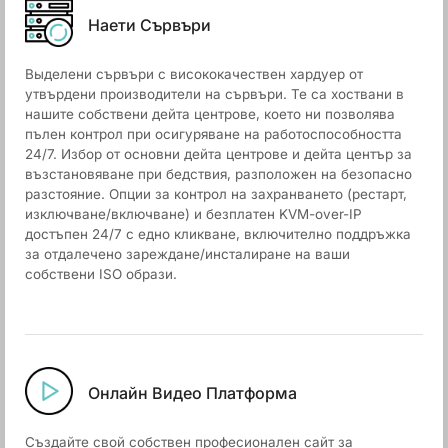
Наети Сървъри
Выделени сървъри с висококачествен хардуер от
утвърдени производители на сървъри. Те са хоствани в
нашите собствени дейта центрове, което ни позволява
пълен контрол при осигуряване на работоспособността
24/7. Избор от основни дейта центрове и дейта център за
възстановяване при бедствия, разположен на безопасно
разстояние. Опции за контрол на захранването (рестарт,
изключване/включване) и безплатен KVM-over-IP
достъпен 24/7 с едно кликване, включително поддръжка
за отдалечено зареждане/инсталиране на ваши
собствени ISO образи.
Онлайн Видео Платформа
Създайте свой собствен професионален сайт за