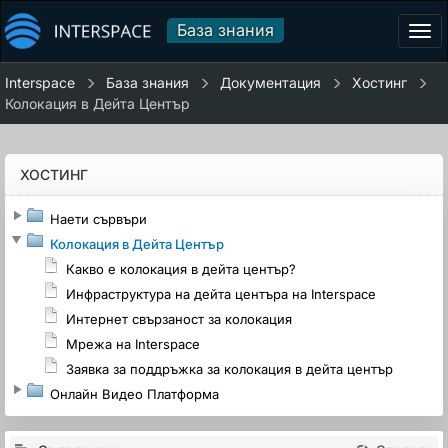
База знания
Tog
navi
Interspace
База знания
Документация
Хостинг
Колокация в Дейта Център
ХОСТИНГ
Наети сървъри
Колокация в Дейта Център
Какво е колокация в дейта център?
Инфраструктура на дейта центъра на Interspace
Интернет свързаност за колокация
Мрежа на Interspace
Заявка за поддръжка за колокация в дейта център
Онлайн Видео Платформа