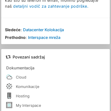
kao što su telefon ili email, molimo pogledajte
naš
detaljni vodič za zahtevanje podrške.
Sledeće
:
Datacenter Kolokacija
Prethodno
:
Interspace mreža
Povezani sadržaj
Dokumentacija
Cloud
Komunikacije
Hosting
My Interspace