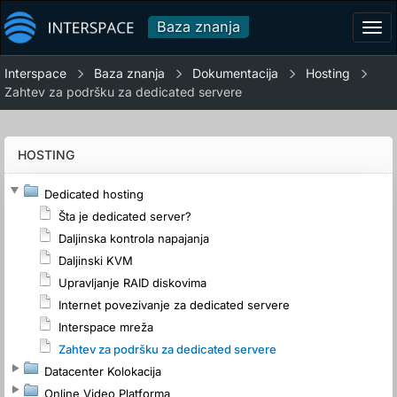
Baza znanja
Tog
navi
Interspace
Baza znanja
Dokumentacija
Hosting
Zahtev za podršku za dedicated servere
HOSTING
Dedicated hosting
Šta je dedicated server?
Daljinska kontrola napajanja
Daljinski KVM
Upravljanje RAID diskovima
Internet povezivanje za dedicated servere
Interspace mreža
Zahtev za podršku za dedicated servere
Datacenter Kolokacija
Online Video Platforma