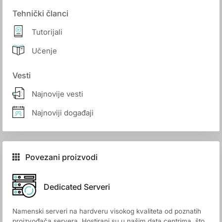
Tehnički članci
Tutorijali
Učenje
Vesti
Najnovije vesti
Najnoviji događaji
Povezani proizvodi
Dedicated Serveri
Namenski serveri na hardveru visokog kvaliteta od poznatih
proizvođača servera. Hostirani su u našim data centrima, što