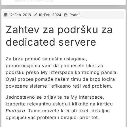
12-Feb-2018
10-Feb-2024
Podeli
Zahtev za podršku za
dedicated servere
Za brzu pomoć sa našim uslugama,
preporučujemo vam da podnesete tiket za
podršku preko My Interspace kontrolnog panela.
Ovaj proces pomaže našem timu da brzo locira
povezane sisteme i efikasno reši vaš problem.
Jednostavno se prijavite na My Interspace,
izaberite relevantnu uslugu i kliknite na karticu
Podrška
. Tamo možete kreirati tiket, detaljno
opisujući vaš problem i birajući prioritet.