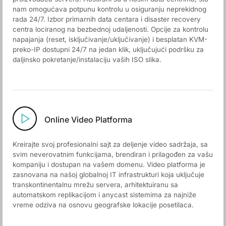
nam omogućava potpunu kontrolu u osiguranju neprekidnog
rada 24/7. Izbor primarnih data centara i disaster recovery
centra lociranog na bezbednoj udaljenosti. Opcije za kontrolu
napajanja (reset, isključivanje/uključivanje) i besplatan KVM-
preko-IP dostupni 24/7 na jedan klik, uključujući podršku za
daljinsko pokretanje/instalaciju vaših ISO slika.
Online Video Platforma
Kreirajte svoj profesionalni sajt za deljenje video sadržaja, sa
svim neverovatnim funkcijama, brendiran i prilagođen za vašu
kompaniju i dostupan na vašem domenu. Video platforma je
zasnovana na našoj globalnoj IT infrastrukturi koja uključuje
transkontinentalnu mrežu servera, arhitektuiranu sa
automatskom replikacijom i anycast sistemima za najniže
vreme odziva na osnovu geografske lokacije posetilaca.