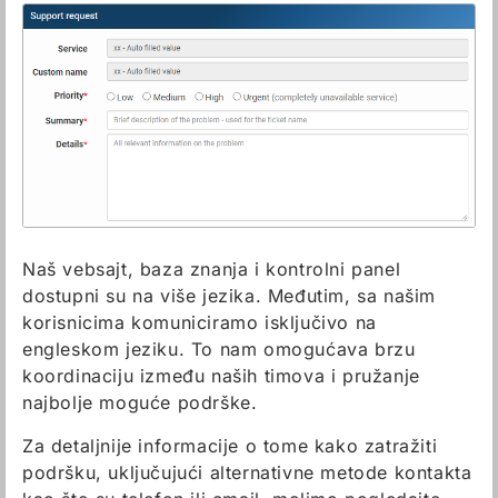
Naš vebsajt, baza znanja i kontrolni panel
dostupni su na više jezika. Međutim, sa našim
korisnicima komuniciramo isključivo na
engleskom jeziku. To nam omogućava brzu
koordinaciju između naših timova i pružanje
najbolje moguće podrške.
Za detaljnije informacije o tome kako zatražiti
podršku, uključujući alternativne metode kontakta