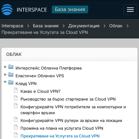
База знания
Tog
navi
Interspace
База знания
Документация
Облак
Прекратяване на Услугата за Cloud VPN
ОБЛАК
Интерспейс Облачна Платформа
Еластичен Облачен VPS
Клауд VPN
Какво е Cloud VPN?
Ръководство за бързо стартиране за Cloud VPN
Конфигурирайте VPN потребители за компютърни и
смартфон връзки
Конфигурирайте VPN рутери за връзки на локации
Промяна на плана на услугата Cloud VPN
Прекратяване на Услугата за Cloud VPN