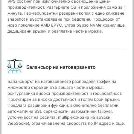
VPS хостинг при изключително съотношение цена-
производителност. Разгърнете OS и приложения само за 1
минута. Гео-redundантни резервни копия с едно кликване,
snapshot и възстановяване при бедствия. Процесори от
ново поколение AMD EPYC, ултра бързо NVMe хранилище,
дедицирани връзки и безплатна частна мрежа.
Балансьор на натоварването
Балансьорът на натоварването разпределя трафик на
множество сървъри във вашата частна мрежа,
осигурявайки висока производителност и redundantност.
Проектиран за висока достъпност и голям брой връзки.
Предлага разширени функции, включително безплатни
автоматични SSL сертификати, автоматичен failover,
устойчивост на сесията, multiplексиране на връзки,
WebSocket, ограничаване на скоростта по IP адрес и още.