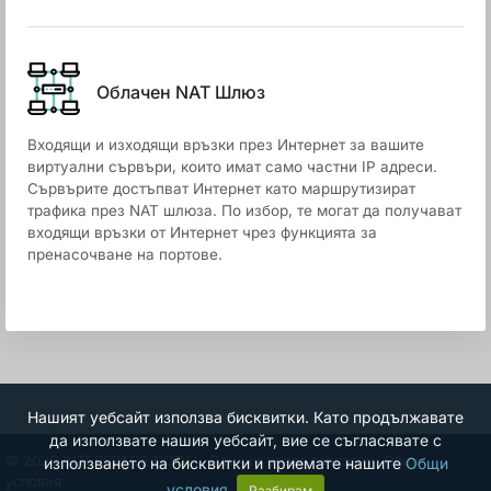
Облачен NАТ Шлюз
Входящи и изходящи връзки през Интернет за вашите
виртуални сървъри, които имат само частни IP адреси.
Сървърите достъпват Интернет като маршрутизират
трафика през NAT шлюза. По избор, те могат да получават
входящи връзки от Интернет чрез функцията за
пренасочване на портове.
Нашият уебсайт използва бисквитки. Като продължавате
да използвате нашия уебсайт, вие се съгласявате с
© 2026 INTERSPACE DOOEL. Всички права запазени.
Общи
използването на бисквитки и приемате нашите
Общи
условия.
условия
.
Разбирам