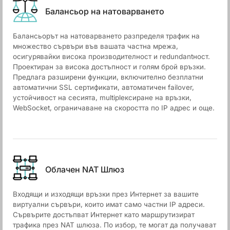
Балансьор на натоварването
Балансьорът на натоварването разпределя трафик на
множество сървъри във вашата частна мрежа,
осигурявайки висока производителност и redundantност.
Проектиран за висока достъпност и голям брой връзки.
Предлага разширени функции, включително безплатни
автоматични SSL сертификати, автоматичен failover,
устойчивост на сесията, multiplексиране на връзки,
WebSocket, ограничаване на скоростта по IP адрес и още.
Облачен NАТ Шлюз
Входящи и изходящи връзки през Интернет за вашите
виртуални сървъри, които имат само частни IP адреси.
Сървърите достъпват Интернет като маршрутизират
трафика през NAT шлюза. По избор, те могат да получават