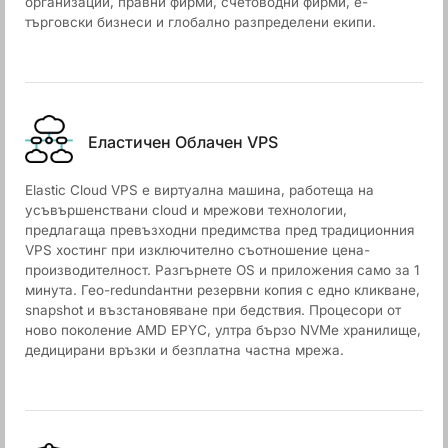
организации, правни фирми, счетоводни фирми, е-
търговски бизнеси и глобално разпределени екипи.
Еластичен Облачен VPS
Elastic Cloud VPS е виртуална машина, работеща на
усъвършенствани cloud и мрежови технологии,
предлагаща превъзходни предимства пред традиционния
VPS хостинг при изключително съотношение цена-
производителност. Разгърнете OS и приложения само за 1
минута. Гео-redundантни резервни копия с едно кликване,
snapshot и възстановяване при бедствия. Процесори от
ново поколение AMD EPYC, ултра бързо NVMe хранилище,
дедицирани връзки и безплатна частна мрежа.