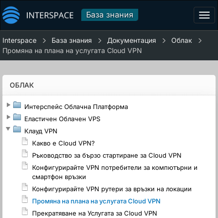
База знания
Tog
navi
Interspace
База знания
Документация
Облак
Промяна на плана на услугата Cloud VPN
ОБЛАК
Интерспейс Облачна Платформа
Еластичен Облачен VPS
Клауд VPN
Какво е Cloud VPN?
Ръководство за бързо стартиране за Cloud VPN
Конфигурирайте VPN потребители за компютърни и
смартфон връзки
Конфигурирайте VPN рутери за връзки на локации
Промяна на плана на услугата Cloud VPN
Прекратяване на Услугата за Cloud VPN