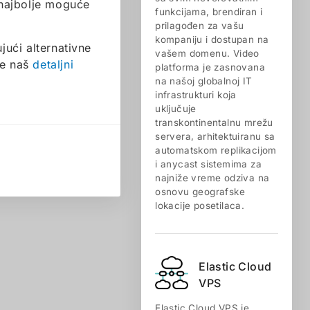
 najbolje moguće
funkcijama, brendiran i
prilagođen za vašu
kompaniju i dostupan na
jući alternativne
vašem domenu. Video
te naš
detaljni
platforma je zasnovana
na našoj globalnoj IT
infrastrukturi koja
uključuje
transkontinentalnu mrežu
servera, arhitektuiranu sa
automatskom replikacijom
i anycast sistemima za
najniže vreme odziva na
osnovu geografske
lokacije posetilaca.
Elastic Cloud
VPS
Elastic Cloud VPS je