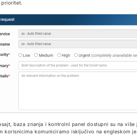
 prioritet.
sajt, baza znanja i kontrolni panel dostupni su na više
m korisnicima komuniciramo isključivo na engleskom j