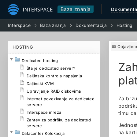
Baza znanja
Dokumenta
Interspace
Baza znanja
Dokumentacija
Hosting
Objavljen
HOSTING
Dedicated hosting
Zah
Šta je dedicated server?
Daljinska kontrola napajanja
pla
Daljinski KVM
Upravljanje RAID diskovima
Za brz
Internet povezivanje za dedicated
servere
podršk
Interspace mreža
timu da
Zahtev za podršku za dedicated
Jednost
servere
na kart
Datacenter Kolokacija