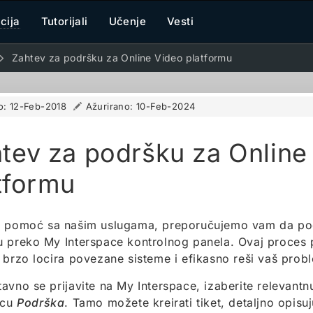
cija
Tutorijali
Učenje
Vesti
Zahtev za podršku za Online Video platformu
o:
12-Feb-2018
Ažurirano:
10-Feb-2024
tev za podršku za Online
tformu
u pomoć sa našim uslugama, preporučujemo vam da pod
u preko My Interspace kontrolnog panela. Ovaj proce
 brzo locira povezane sisteme i efikasno reši vaš prob
avno se prijavite na My Interspace, izaberite relevantnu
icu
Podrška
. Tamo možete kreirati tiket, detaljno opisu