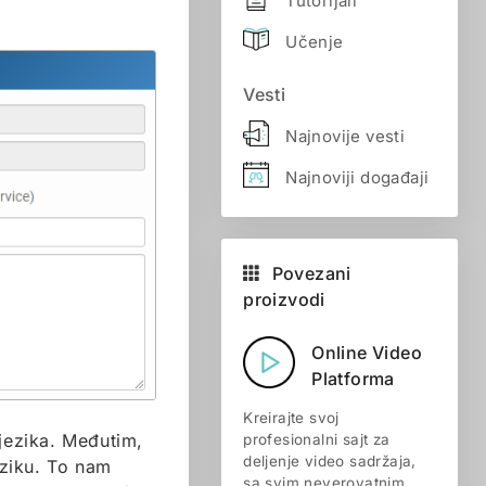
Tutorijali
Učenje
Vesti
Najnovije vesti
Najnoviji događaji
Povezani
proizvodi
Online Video
Platforma
Kreirajte svoj
 jezika. Međutim,
profesionalni sajt za
deljenje video sadržaja,
eziku. To nam
sa svim neverovatnim