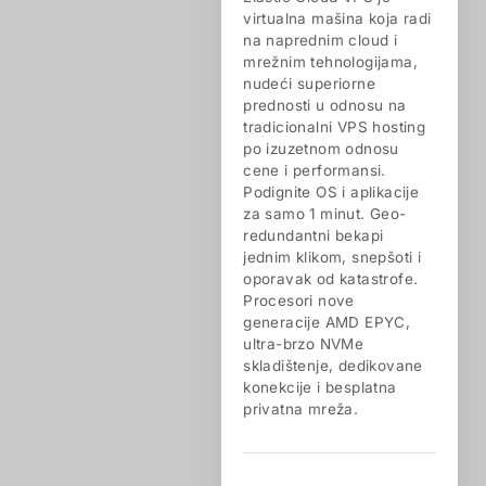
virtualna mašina koja radi
na naprednim cloud i
mrežnim tehnologijama,
nudeći superiorne
prednosti u odnosu na
tradicionalni VPS hosting
po izuzetnom odnosu
cene i performansi.
Podignite OS i aplikacije
za samo 1 minut. Geo-
redundantni bekapi
jednim klikom, snepšoti i
oporavak od katastrofe.
Procesori nove
generacije AMD EPYC,
ultra-brzo NVMe
skladištenje, dedikovane
konekcije i besplatna
privatna mreža.