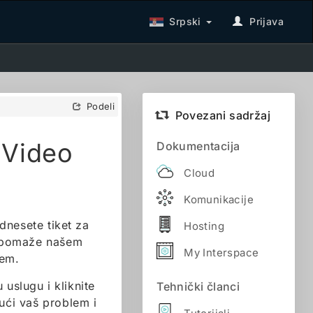
Srpski
Prijava
Podeli
Povezani sadržaj
 Video
Dokumentacija
Cloud
Komunikacije
nesete tiket za
Hosting
s pomaže našem
My Interspace
lem.
 uslugu i kliknite
Tehnički članci
jući vaš problem i