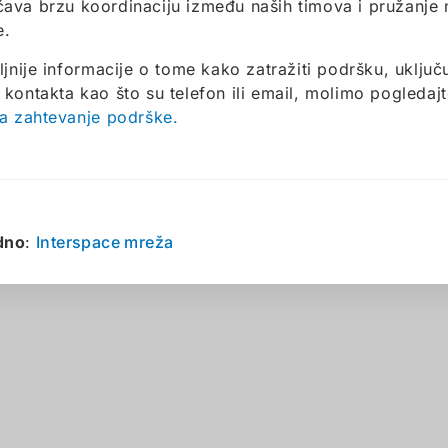
va brzu koordinaciju između naših timova i pružanje
e.
ljnije informacije o tome kako zatražiti podršku, uključu
kontakta kao što su telefon ili email, molimo pogledaj
a zahtevanje podrške.
dno
:
Interspace mreža