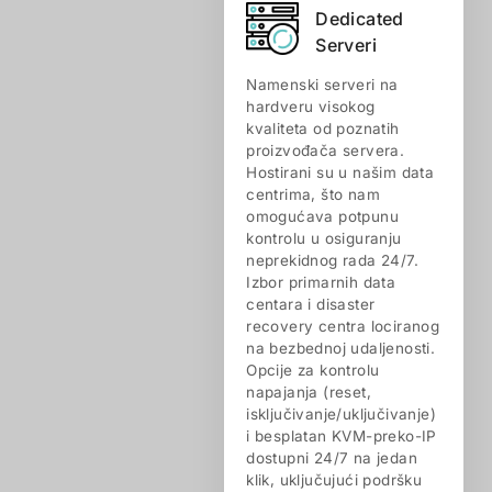
Dedicated
Serveri
Namenski serveri na
hardveru visokog
kvaliteta od poznatih
proizvođača servera.
Hostirani su u našim data
centrima, što nam
omogućava potpunu
kontrolu u osiguranju
neprekidnog rada 24/7.
Izbor primarnih data
centara i disaster
recovery centra lociranog
na bezbednoj udaljenosti.
Opcije za kontrolu
napajanja (reset,
isključivanje/uključivanje)
i besplatan KVM-preko-IP
dostupni 24/7 na jedan
klik, uključujući podršku