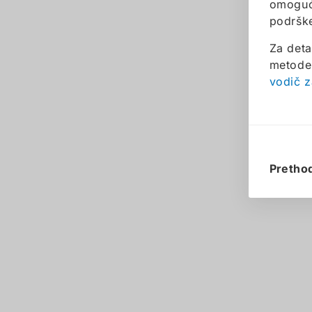
omoguća
podršk
Za deta
metode 
vodič z
Pretho