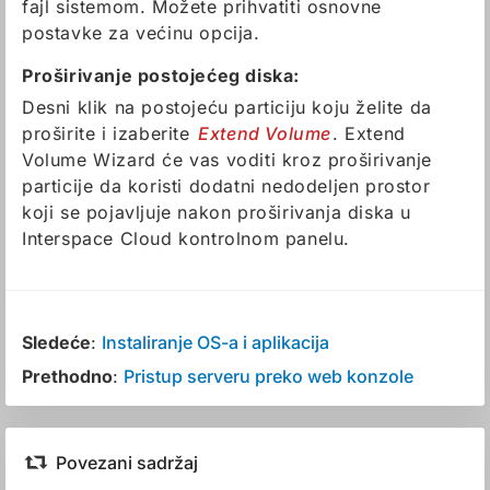
fajl sistemom. Možete prihvatiti osnovne
postavke za većinu opcija.
Proširivanje postojećeg diska:
Desni klik na postojeću particiju koju želite da
proširite i izaberite
Extend Volume
. Extend
Volume Wizard će vas voditi kroz proširivanje
particije da koristi dodatni nedodeljen prostor
koji se pojavljuje nakon proširivanja diska u
Interspace Cloud kontrolnom panelu.
Sledeće
:
Instaliranje OS-a i aplikacija
Prethodno
:
Pristup serveru preko web konzole
Povezani sadržaj