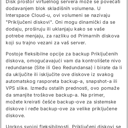
Disk prostor virtuelnog servera može se povećati
dodavanjem blok skladišnih volumena. U
Interspace Cloud-u, ovi volumeni se nazivaju
"Priključeni diskovi". Oni mogu dinamički da se
dodaju, proširuju ili uklanjaju kako se vaše
potrebe menjaju, za razliku od Primarnih diskova
koji su trajno vezani za vaš server.
Postoje fleksibilne opcije za backup Priključenih
diskova, omogućavajući vam da kontrolišete nivo
redundanse (Site ili Geo Redundansa) i birate da li
da uključite ili isključite ove diskove iz svakog
automatskog rasporeta backup-a, snapshot-a ili
VPS slike. Između ostalih prednosti, ovo pomaže
da smanjite troškove backup-a. Na primer,
možete kreirati češće backup-ove za sistemske
diskove i ređe backup-ove za velike priključene
diskove.
Uprkos svojoj fleksibilnosti, Priključeni diskovi se