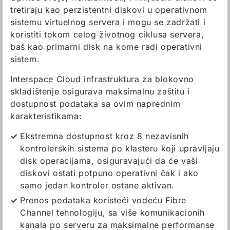
tretiraju kao perzistentni diskovi u operativnom
sistemu virtuelnog servera i mogu se zadržati i
koristiti tokom celog životnog ciklusa servera,
baš kao primarni disk na kome radi operativni
sistem.
Interspace Cloud infrastruktura za blokovno
skladištenje osigurava maksimalnu zaštitu i
dostupnost podataka sa ovim naprednim
karakteristikama:
Ekstremna dostupnost kroz 8 nezavisnih
kontrolerskih sistema po klasteru koji upravljaju
disk operacijama, osiguravajući da će vaši
diskovi ostati potpuno operativni čak i ako
samo jedan kontroler ostane aktivan.
Prenos podataka koristeći vodeću Fibre
Channel tehnologiju, sa više komunikacionih
kanala po serveru za maksimalne performanse