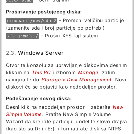
Proširivanje postojećeg diska:
- Promeni veličinu particije
growpart /dev/sda 2
(zamenite sda i broj particije po potrebi)
- Proširi XFS fajl sistem
xfs_growfs /
2.3.
Windows Server
Otvorite konzolu za upravljanje diskovima desnim
klikom na
This PC
i izborom
Manage
, zatim
navigirajte do
Storage > Disk Management
. Novi
diskovi će se pojaviti kao nedodeljen prostor.
Podešavanje novog diska:
Desni klik na nedodeljan prostor i izaberite
New
Simple Volume
. Pratite New Simple Volume
Wizard da kreirate particiju, dodelite slovo drajva
(kao što su D: ili E:), i formatirate disk sa NTFS