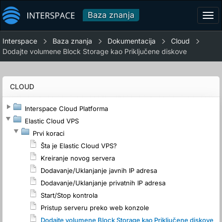
Baza znanja
Tog
navi
Interspace
Baza znanja
Dokumentacija
Cloud
Dodajte volumene Block Storage kao Priključene diskove
CLOUD
Interspace Cloud Platforma
Elastic Cloud VPS
Prvi koraci
Šta je Elastic Cloud VPS?
Kreiranje novog servera
Dodavanje/Uklanjanje javnih IP adresa
Dodavanje/Uklanjanje privatnih IP adresa
Start/Stop kontrola
Pristup serveru preko web konzole
Dodajte volumene Block Storage kao Priključene diskove