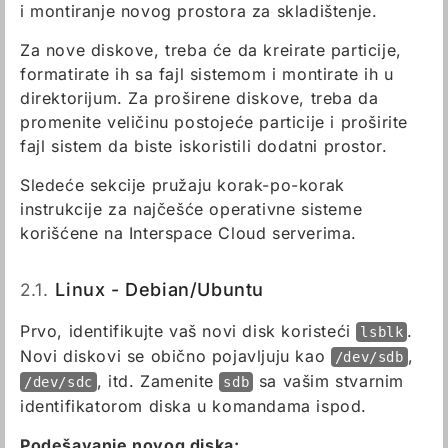
i montiranje novog prostora za skladištenje.
Za nove diskove, treba će da kreirate particije,
formatirate ih sa fajl sistemom i montirate ih u
direktorijum. Za proširene diskove, treba da
promenite veličinu postojeće particije i proširite
fajl sistem da biste iskoristili dodatni prostor.
Sledeće sekcije pružaju korak-po-korak
instrukcije za najčešće operativne sisteme
korišćene na Interspace Cloud serverima.
2.1.
Linux - Debian/Ubuntu
Prvo, identifikujte vaš novi disk koristeći
.
lsblk
Novi diskovi se obično pojavljuju kao
,
/dev/sdb
, itd. Zamenite
sa vašim stvarnim
/dev/sdc
sdb
identifikatorom diska u komandama ispod.
Podešavanje novog diska: