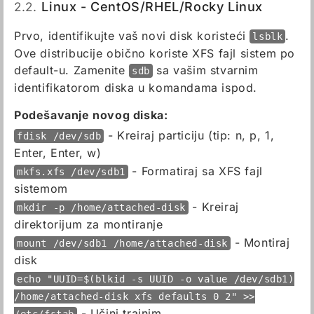
2.2.
Linux - CentOS/RHEL/Rocky Linux
Prvo, identifikujte vaš novi disk koristeći
.
lsblk
Ove distribucije obično koriste XFS fajl sistem po
default-u. Zamenite
sa vašim stvarnim
sdb
identifikatorom diska u komandama ispod.
Podešavanje novog diska:
- Kreiraj particiju (tip: n, p, 1,
fdisk /dev/sdb
Enter, Enter, w)
- Formatiraj sa XFS fajl
mkfs.xfs /dev/sdb1
sistemom
- Kreiraj
mkdir -p /home/attached-disk
direktorijum za montiranje
- Montiraj
mount /dev/sdb1 /home/attached-disk
disk
echo "UUID=$(blkid -s UUID -o value /dev/sdb1)
/home/attached-disk xfs defaults 0 2" >>
- Učini trajnim
/etc/fstab