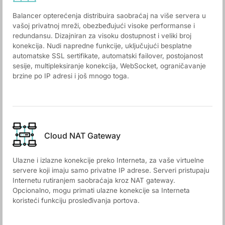
Balancer opterećenja distribuira saobraćaj na više servera u
vašoj privatnoj mreži, obezbeđujući visoke performanse i
redundansu. Dizajniran za visoku dostupnost i veliki broj
konekcija. Nudi napredne funkcije, uključujući besplatne
automatske SSL sertifikate, automatski failover, postojanost
sesije, multipleksiranje konekcija, WebSocket, ograničavanje
brzine po IP adresi i još mnogo toga.
Cloud NAT Gateway
Ulazne i izlazne konekcije preko Interneta, za vaše virtuelne
servere koji imaju samo privatne IP adrese. Serveri pristupaju
Internetu rutiranjem saobraćaja kroz NAT gateway.
Opcionalno, mogu primati ulazne konekcije sa Interneta
koristeći funkciju prosleđivanja portova.