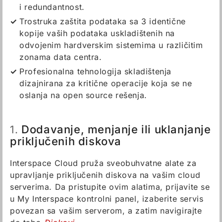
i redundantnost.
Trostruka zaštita podataka sa 3 identične
kopije vaših podataka uskladištenih na
odvojenim hardverskim sistemima u različitim
zonama data centra.
Profesionalna tehnologija skladištenja
dizajnirana za kritične operacije koja se ne
oslanja na open source rešenja.
Dodavanje, menjanje ili uklanjanje
1.
priključenih diskova
Interspace Cloud pruža sveobuhvatne alate za
upravljanje priključenih diskova na vašim cloud
serverima. Da pristupite ovim alatima, prijavite se
u My Interspace kontrolni panel, izaberite servis
povezan sa vašim serverom, a zatim navigirajte