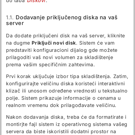
do taba
Diskovi
.
1.1.
Dodavanje priključenog diska na vaš
server
Da dodate priključeni disk na vaš server, kliknite
na dugme
Priključi novi disk
. Sistem će vam
predstaviti konfiguracioni dijalog gde možete
prilagoditi vaš novi volumen za skladištenje
prema vašim specifičnim zahtevima.
Prvi korak uključuje izbor tipa skladištenja. Zatim,
konfigurirajte veličinu diska koristeći interaktivni
klizač ili unosom određene vrednosti u tekstualno
polje. Sistem prikazuje informacije o cenama u
realnom vremenu dok prilagođavate veličinu.
Nakon dodavanja diska, treba će da formatirate i
montirjte fajl sistem iz operativnog sistema vašeg
servera da biste iskoristili dodatni prostor na