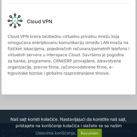
Cloud VPN
Cloud VPN kreira bezbednu virtuelnu privatnu mrežu koja
omogućava enkriptovanu komunikaciju između LAN mreža na
fizičkim lokacijama, pojedinačnih računara/pametnih telefona i
virtuelnih servera u Interspace Cloud. Savršeno je pogodna
za banke, programere, CRM/ERP provajdere, zdravstvene
organizacije, pravne firme, računovodstvene firme, e-
trgovinske biznise i globalno rasprostranjene timove.
Naš sajt koristi kolačiće. Nastavljajući da koristite naš sajt,
pristajete na korišćenje kolačića i slažete se sa našim
© 2026 INTERSPACE DOOEL. Sva prava zadržana.
Uslovi korišćenja.
Uslovima korišćenja
.
Razumem
Srpski