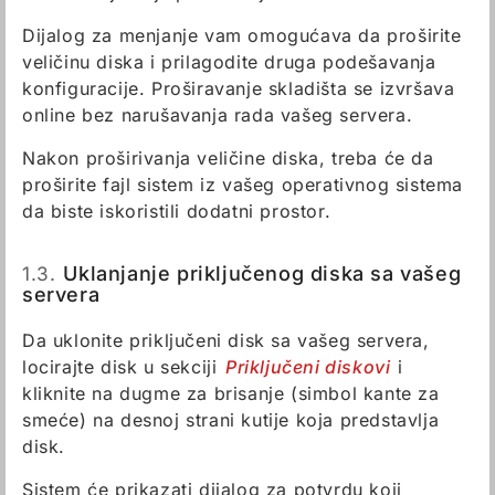
Dijalog za menjanje vam omogućava da proširite
veličinu diska i prilagodite druga podešavanja
konfiguracije. Proširavanje skladišta se izvršava
online bez narušavanja rada vašeg servera.
Nakon proširivanja veličine diska, treba će da
proširite fajl sistem iz vašeg operativnog sistema
da biste iskoristili dodatni prostor.
1.3.
Uklanjanje priključenog diska sa vašeg
servera
Da uklonite priključeni disk sa vašeg servera,
locirajte disk u sekciji
Priključeni diskovi
i
kliknite na dugme za brisanje (simbol kante za
smeće) na desnoj strani kutije koja predstavlja
disk.
Sistem će prikazati dijalog za potvrdu koji