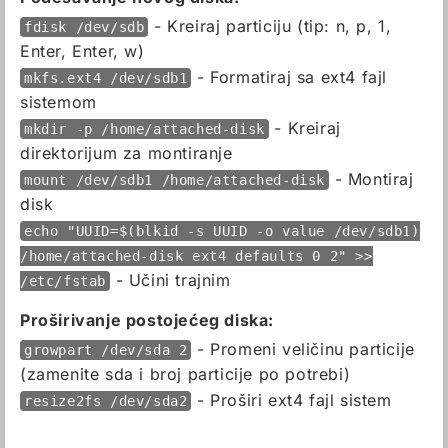
- Kreiraj particiju (tip: n, p, 1,
fdisk /dev/sdb
Enter, Enter, w)
- Formatiraj sa ext4 fajl
mkfs.ext4 /dev/sdb1
sistemom
- Kreiraj
mkdir -p /home/attached-disk
direktorijum za montiranje
- Montiraj
mount /dev/sdb1 /home/attached-disk
disk
echo "UUID=$(blkid -s UUID -o value /dev/sdb1)
/home/attached-disk ext4 defaults 0 2" >>
- Učini trajnim
/etc/fstab
Proširivanje postojećeg diska:
- Promeni veličinu particije
growpart /dev/sda 2
(zamenite sda i broj particije po potrebi)
- Proširi ext4 fajl sistem
resize2fs /dev/sda2