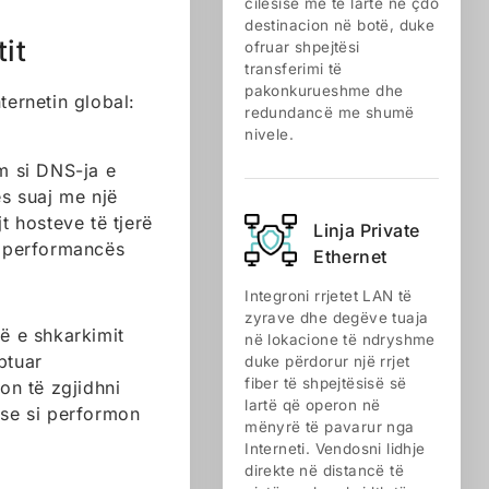
cilësisë më të lartë në çdo
destinacion në botë, duke
it
ofruar shpejtësi
transferimi të
pakonkurueshme dhe
ternetin global:
redundancë me shumë
nivele.
ëm si DNS-ja e
es suaj me një
t hosteve të tjerë
Linja Private
ë performancës
Ethernet
Integroni rrjetet LAN të
zyrave dhe degëve tuaja
të e shkarkimit
në lokacione të ndryshme
uptuar
duke përdorur një rrjet
fiber të shpejtësisë së
on të zgjidhni
lartë që operon në
 se si performon
mënyrë të pavarur nga
Interneti. Vendosni lidhje
direkte në distancë të