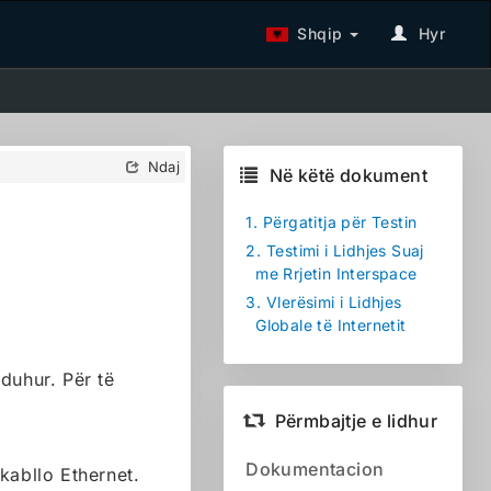
Shqip
Hyr
Ndaj
Në këtë dokument
1.
Përgatitja për Testin
2.
Testimi i Lidhjes Suaj
me Rrjetin Interspace
3.
Vlerësimi i Lidhjes
Globale të Internetit
 duhur. Për të
Përmbajtje e lidhur
Dokumentacion
kabllo Ethernet.