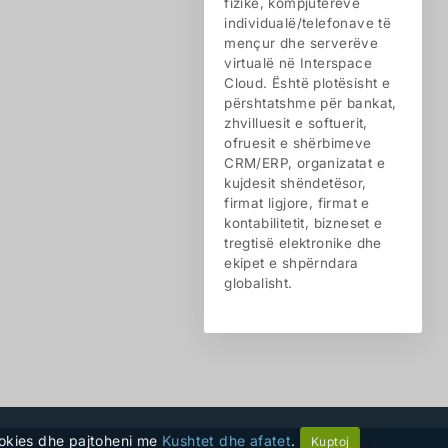
fizike, kompjuterëve
individualë/telefonave të
mençur dhe serverëve
virtualë në Interspace
Cloud. Është plotësisht e
përshtatshme për bankat,
zhvilluesit e softuerit,
ofruesit e shërbimeve
CRM/ERP, organizatat e
kujdesit shëndetësor,
firmat ligjore, firmat e
kontabilitetit, bizneset e
tregtisë elektronike dhe
ekipet e shpërndara
globalisht.
cookies dhe pajtoheni me
Kushtet dhe afatet
.
Kuptoj