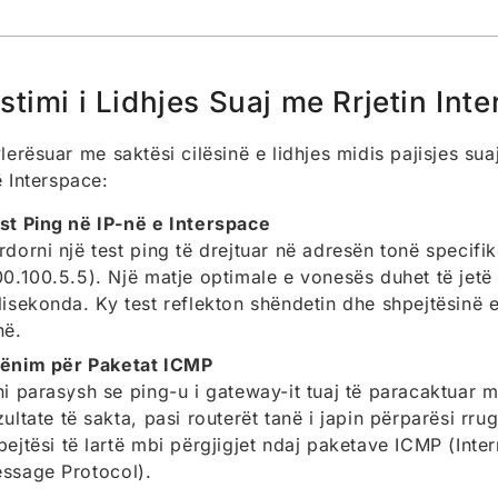
stimi i Lidhjes Suaj me Rrjetin Int
vlerësuar me saktësi cilësinë e lidhjes midis pajisjes sua
të Interspace:
st Ping në IP-në e Interspace
rdorni një test ping të drejtuar në adresën tonë specifik
00.100.5.5). Një matje optimale e vonesës duhet të jetë
lisekonda. Ky test reflekton shëndetin dhe shpejtësinë e 
në.
ënim për Paketat ICMP
ni parasysh se ping-u i gateway-it tuaj të paracaktuar 
zultate të sakta, pasi routerët tanë i japin përparësi rr
pejtësi të lartë mbi përgjigjet ndaj paketave ICMP (Inte
ssage Protocol).