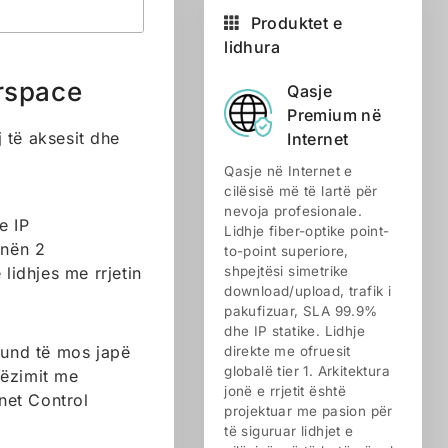
Produktet e
lidhura
erspace
Qasje
Premium në
j të aksesit dhe
Internet
Qasje në Internet e
cilësisë më të lartë për
nevoja profesionale.
e IP
Lidhje fiber-optike point-
 nën 2
to-point superiore,
shpejtësi simetrike
lidhjes me rrjetin
download/upload, trafik i
pakufizuar, SLA 99.9%
dhe IP statike. Lidhje
mund të mos japë
direkte me ofruesit
globalë tier 1. Arkitektura
ugëzimit me
jonë e rrjetit është
rnet Control
projektuar me pasion për
të siguruar lidhjet e