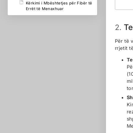
Kërkimi i Mbështetjes për Fibër të
Errët të Menaxhuar
Te
2.
Për të 
rrjetit 
Te
Pë
(1
mi
to
Sh
Ki
re
sh
Me