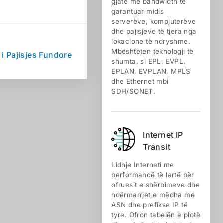
gjatë me bandwidth të
garantuar midis
serverëve, kompjuterëve
dhe pajisjeve të tjera nga
lokacione të ndryshme.
Mbështeten teknologji të
 i Pajisjes Fundore
shumta, si EPL, EVPL,
EPLAN, EVPLAN, MPLS
dhe Ethernet mbi
SDH/SONET.
Internet IP
Transit
Lidhje Interneti me
performancë të lartë për
ofruesit e shërbimeve dhe
ndërmarrjet e mëdha me
ASN dhe prefikse IP të
tyre. Ofron tabelën e plotë