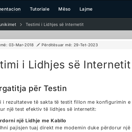
entacion
Tutoriale
Mëso
Lajme
nikimet
Testimi i Lidhjes së Internetit
r më:
03-Mar-2018
Përditësuar më:
29-Tet-2023
timi i Lidhjes së Internetit
rgatitja për Testin
 i rezultateve të sakta të testit fillon me konfigurimin e
ur një test efektiv të lidhjes së internetit:
rdorni një Lidhje me Kabllo
dhni pajisjen tuaj direkt me modemin duke përdorur një 