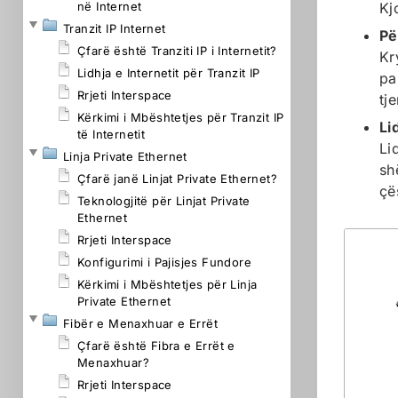
në Internet
Kj
Tranzit IP Internet
Pë
Çfarë është Tranziti IP i Internetit?
Kr
Lidhja e Internetit për Tranzit IP
pa
Rrjeti Interspace
tje
Kërkimi i Mbështetjes për Tranzit IP
Li
të Internetit
Li
Linja Private Ethernet
sh
Çfarë janë Linjat Private Ethernet?
çë
Teknologjitë për Linjat Private
Ethernet
Rrjeti Interspace
Konfigurimi i Pajisjes Fundore
Kërkimi i Mbështetjes për Linja
Private Ethernet
Fibër e Menaxhuar e Errët
Çfarë është Fibra e Errët e
Menaxhuar?
Rrjeti Interspace