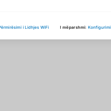
Përmirësimi i Lidhjes WiFi
I mëparshmi
:
Konfigurimi