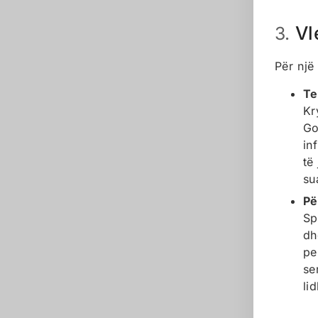
Vl
3.
Për një
Te
Kr
Go
in
të
su
Pë
Sp
dh
pe
se
li