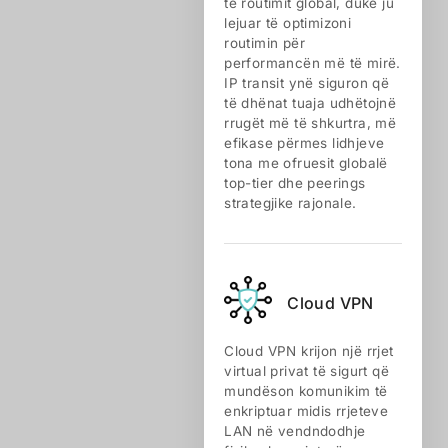
të routimit global, duke ju
lejuar të optimizoni
routimin për
performancën më të mirë.
IP transit ynë siguron që
të dhënat tuaja udhëtojnë
rrugët më të shkurtra, më
efikase përmes lidhjeve
tona me ofruesit globalë
top-tier dhe peerings
strategjike rajonale.
Cloud VPN
Cloud VPN krijon një rrjet
virtual privat të sigurt që
mundëson komunikim të
enkriptuar midis rrjeteve
LAN në vendndodhje