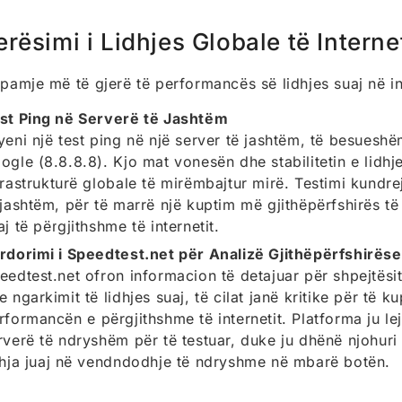
erësimi i Lidhjes Globale të Internet
 pamje më të gjerë të performancës së lidhjes suaj në in
st Ping në Serverë të Jashtëm
yeni një test ping në një server të jashtëm, të besuesh
ogle (8.8.8.8). Kjo mat vonesën dhe stabilitetin e lidhj
frastrukturë globale të mirëmbajtur mirë. Testimi kundrej
 jashtëm, për të marrë një kuptim më gjithëpërfshirës t
aj të përgjithshme të internetit.
rdorimi i Speedtest.net për Analizë Gjithëpërfshirëse
eedtest.net ofron informacion të detajuar për shpejtësi
e ngarkimit të lidhjes suaj, të cilat janë kritike për të k
rformancën e përgjithshme të internetit. Platforma ju lej
rverë të ndryshëm për të testuar, duke ju dhënë njohuri
dhja juaj në vendndodhje të ndryshme në mbarë botën.