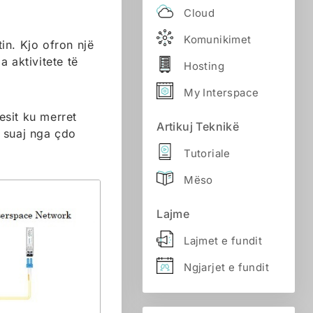
Cloud
Komunikimet
tin. Kjo ofron një
 aktivitete të
Hosting
My Interspace
sesit ku merret
Artikuj Teknikë
s suaj nga çdo
Tutoriale
Mëso
Lajme
Lajmet e fundit
Ngjarjet e fundit