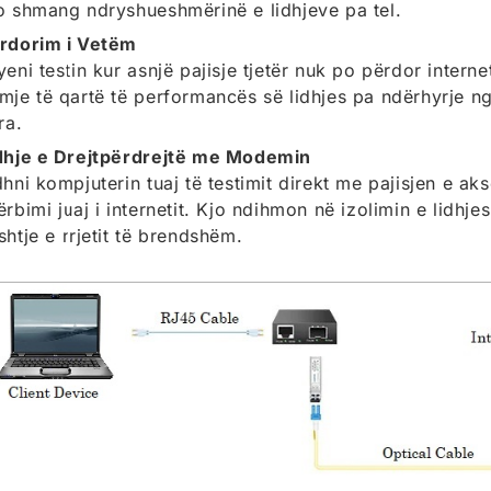
o shmang ndryshueshmërinë e lidhjeve pa tel.
rdorim i Vetëm
yeni testin kur asnjë pajisje tjetër nuk po përdor interne
mje të qartë të performancës së lidhjes pa ndërhyrje nga
ra.
dhje e Drejtpërdrejtë me Modemin
dhni kompjuterin tuaj të testimit direkt me pajisjen e ak
ërbimi juaj i internetit. Kjo ndihmon në izolimin e lidhje
shtje e rrjetit të brendshëm.