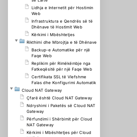
së Lartë
Lidhja e Internetit për Hostimin
Web
Infrastruktura e Qendrës së të
Dhënave të Hostimit Web
Kërkimi i Mbështetjes
Rikthimi dhe Mbrojtja e të Dhënave
Backup-e Automatike për një
Faqe Web
Replikim për Rimëkëmbje nga
Fatkeqësitë për një Faqe Web
Certifikata SSL të Vlefshme
Falas dhe Konfigurimi Automatik
Cloud NAT Gateway
Çfarë është Cloud NAT Gateway
Ndryshimi i Paketës së Cloud NAT
Gateway
Përfundimi i Shërbimit për Cloud
NAT Gateway
Kërkimi i Mbështetjes për Cloud