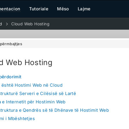
entacion
Tutoriale
Mëso
Lajme
d
Cloud Web Hosting
 përmbajtjes
d Web Hosting
 përdorimit
 është Hostimi Web në Cloud
strukturë Serveri e Cilësisë së Lartë
a e Internetit për Hostimin Web
struktura e Qendrës së të Dhënave të Hostimit Web
mi i Mbështetjes