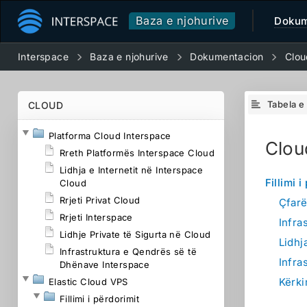
Baza e njohurive
Dokum
Interspace
Baza e njohurive
Dokumentacion
Clou
Tabela e
CLOUD
Platforma Cloud Interspace
Clou
Rreth Platformës Interspace Cloud
Lidhja e Internetit në Interspace
Fillimi i
Cloud
Rrjeti Privat Cloud
Çfarë
Rrjeti Interspace
Infra
Lidhje Private të Sigurta në Cloud
Lidhj
Infrastruktura e Qendrës së të
Infra
Dhënave Interspace
Kërki
Elastic Cloud VPS
Fillimi i përdorimit