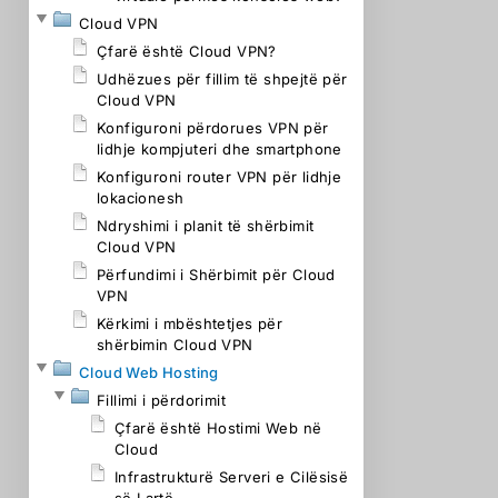
Cloud VPN
Çfarë është Cloud VPN?
Udhëzues për fillim të shpejtë për
Cloud VPN
Konfiguroni përdorues VPN për
lidhje kompjuteri dhe smartphone
Konfiguroni router VPN për lidhje
lokacionesh
Ndryshimi i planit të shërbimit
Cloud VPN
Përfundimi i Shërbimit për Cloud
VPN
Kërkimi i mbështetjes për
shërbimin Cloud VPN
Cloud Web Hosting
Fillimi i përdorimit
Çfarë është Hostimi Web në
Cloud
Infrastrukturë Serveri e Cilësisë