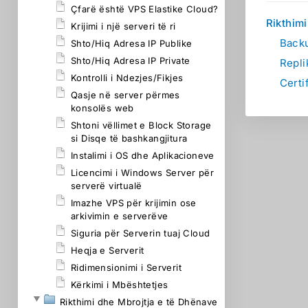
Çfarë është VPS Elastike Cloud?
Rikthim
Krijimi i një serveri të ri
Backu
Shto/Hiq Adresa IP Publike
Shto/Hiq Adresa IP Private
Repli
Kontrolli i Ndezjes/Fikjes
Certi
Qasje në server përmes
konsolës web
Shtoni vëllimet e Block Storage
si Disqe të bashkangjitura
Instalimi i OS dhe Aplikacioneve
Licencimi i Windows Server për
serverë virtualë
Imazhe VPS për krijimin ose
arkivimin e serverëve
Siguria për Serverin tuaj Cloud
Heqja e Serverit
Ridimensionimi i Serverit
Kërkimi i Mbështetjes
Rikthimi dhe Mbrojtja e të Dhënave