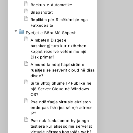
Backup-e Automatike
Snapshotet
Replikim për Rimëkëmbje nga
Fatkeqësitë
Pyetjet e Bëra Më Shpesh
A mbeten Disqet e
bashkangjitura kur rikthehen
kopjet rezervë vetëm me një
Disk primar?
A mund ta ndaj hapësirën e
ruajtjes së serverit cloud në disa
disqe?
Si të Shtoj Shumë IP Publike në
një Server Cloud në Windows
OS?
Pse ndërfaqja virtuale ekziston
ende pas fshirjes së një adrese
IP?
Pse nuk funksionon hyrja nga
tastiera kur aksesojmë serverat
virtualë përmes konsolës web?