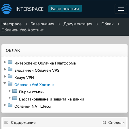
База знания
Tog
navi
Interspace
База знания
Документация
Облак
Облачен Уеб Хостинг
ОБЛАК
Интерспейс Облачна Платформа
Еластичен Облачен VPS
Клауд VPN
Облачен Уеб Хостинг
Първи стъпки
Възстановяване и защита на данни
Облачен NAT Шлюз
Съдържание
Сподели