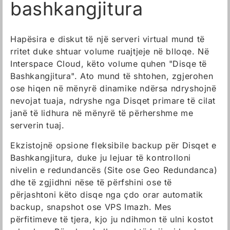
bashkangjitura
Hapësira e diskut të një serveri virtual mund të
rritet duke shtuar volume ruajtjeje në blloqe. Në
Interspace Cloud, këto volume quhen "Disqe të
Bashkangjitura". Ato mund të shtohen, zgjerohen
ose hiqen në mënyrë dinamike ndërsa ndryshojnë
nevojat tuaja, ndryshe nga Disqet primare të cilat
janë të lidhura në mënyrë të përhershme me
serverin tuaj.
Ekzistojnë opsione fleksibile backup për Disqet e
Bashkangjitura, duke ju lejuar të kontrolloni
nivelin e redundancës (Site ose Geo Redundanca)
dhe të zgjidhni nëse të përfshini ose të
përjashtoni këto disqe nga çdo orar automatik
backup, snapshot ose VPS Imazh. Mes
përfitimeve të tjera, kjo ju ndihmon të ulni kostot