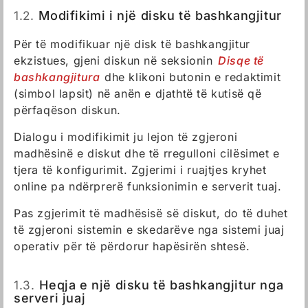
1.2.
Modifikimi i një disku të bashkangjitur
Për të modifikuar një disk të bashkangjitur
ekzistues, gjeni diskun në seksionin
Disqe të
bashkangjitura
dhe klikoni butonin e redaktimit
(simbol lapsit) në anën e djathtë të kutisë që
përfaqëson diskun.
Dialogu i modifikimit ju lejon të zgjeroni
madhësinë e diskut dhe të rregulloni cilësimet e
tjera të konfigurimit. Zgjerimi i ruajtjes kryhet
online pa ndërprerë funksionimin e serverit tuaj.
Pas zgjerimit të madhësisë së diskut, do të duhet
të zgjeroni sistemin e skedarëve nga sistemi juaj
operativ për të përdorur hapësirën shtesë.
1.3.
Heqja e një disku të bashkangjitur nga
serveri juaj