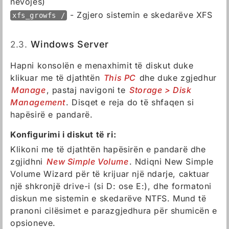
nevojës)
- Zgjero sistemin e skedarëve XFS
xfs_growfs /
2.3.
Windows Server
Hapni konsolën e menaxhimit të diskut duke
klikuar me të djathtën
This PC
dhe duke zgjedhur
Manage
, pastaj navigoni te
Storage > Disk
Management
. Disqet e reja do të shfaqen si
hapësirë e pandarë.
Konfigurimi i diskut të ri:
Klikoni me të djathtën hapësirën e pandarë dhe
zgjidhni
New Simple Volume
. Ndiqni New Simple
Volume Wizard për të krijuar një ndarje, caktuar
një shkronjë drive-i (si D: ose E:), dhe formatoni
diskun me sistemin e skedarëve NTFS. Mund të
pranoni cilësimet e parazgjedhura për shumicën e
opsioneve.