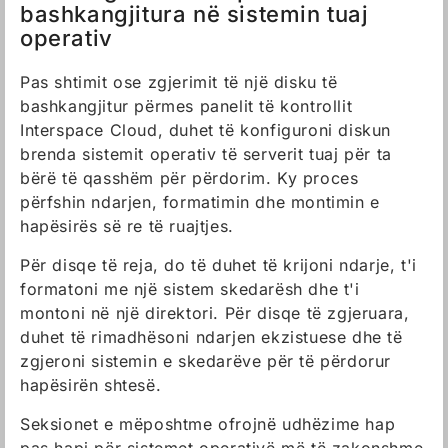
bashkangjitura në sistemin tuaj
operativ
Pas shtimit ose zgjerimit të një disku të
bashkangjitur përmes panelit të kontrollit
Interspace Cloud, duhet të konfiguroni diskun
brenda sistemit operativ të serverit tuaj për ta
bërë të qasshëm për përdorim. Ky proces
përfshin ndarjen, formatimin dhe montimin e
hapësirës së re të ruajtjes.
Për disqe të reja, do të duhet të krijoni ndarje, t'i
formatoni me një sistem skedarësh dhe t'i
montoni në një direktori. Për disqe të zgjeruara,
duhet të rimadhësoni ndarjen ekzistuese dhe të
zgjeroni sistemin e skedarëve për të përdorur
hapësirën shtesë.
Seksionet e mëposhtme ofrojnë udhëzime hap
pas hapi për sistemet operativë më të zakonshme