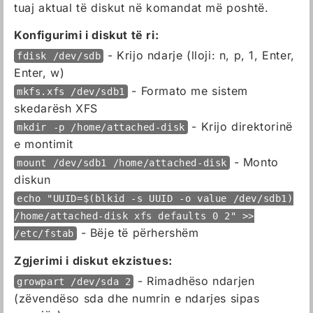
tuaj aktual të diskut në komandat më poshtë.
Konfigurimi i diskut të ri:
- Krijo ndarje (lloji: n, p, 1, Enter,
fdisk /dev/sdb
Enter, w)
- Formato me sistem
mkfs.xfs /dev/sdb1
skedarësh XFS
- Krijo direktorinë
mkdir -p /home/attached-disk
e montimit
- Monto
mount /dev/sdb1 /home/attached-disk
diskun
echo "UUID=$(blkid -s UUID -o value /dev/sdb1)
/home/attached-disk xfs defaults 0 2" >>
- Bëje të përhershëm
/etc/fstab
Zgjerimi i diskut ekzistues:
- Rimadhëso ndarjen
growpart /dev/sda 2
(zëvendëso sda dhe numrin e ndarjes sipas