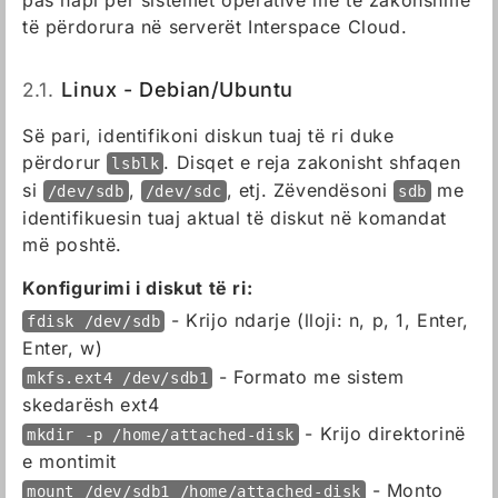
të përdorura në serverët Interspace Cloud.
2.1.
Linux - Debian/Ubuntu
Së pari, identifikoni diskun tuaj të ri duke
përdorur
. Disqet e reja zakonisht shfaqen
lsblk
si
,
, etj. Zëvendësoni
me
/dev/sdb
/dev/sdc
sdb
identifikuesin tuaj aktual të diskut në komandat
më poshtë.
Konfigurimi i diskut të ri:
- Krijo ndarje (lloji: n, p, 1, Enter,
fdisk /dev/sdb
Enter, w)
- Formato me sistem
mkfs.ext4 /dev/sdb1
skedarësh ext4
- Krijo direktorinë
mkdir -p /home/attached-disk
e montimit
- Monto
mount /dev/sdb1 /home/attached-disk