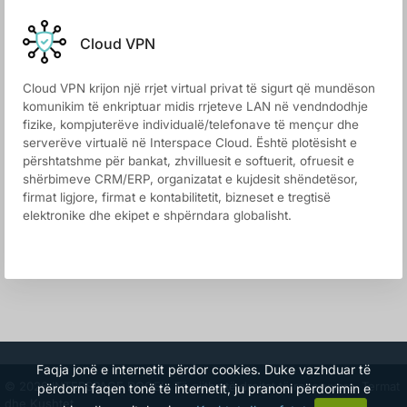
Cloud VPN
Cloud VPN krijon një rrjet virtual privat të sigurt që mundëson
komunikim të enkriptuar midis rrjeteve LAN në vendndodhje
fizike, kompjuterëve individualë/telefonave të mençur dhe
serverëve virtualë në Interspace Cloud. Është plotësisht e
përshtatshme për bankat, zhvilluesit e softuerit, ofruesit e
shërbimeve CRM/ERP, organizatat e kujdesit shëndetësor,
firmat ligjore, firmat e kontabilitetit, bizneset e tregtisë
elektronike dhe ekipet e shpërndara globalisht.
Faqja jonë e internetit përdor cookies. Duke vazhduar të
© 2026 INTERSPACE DOOEL. Të gjitha të drejtat të rezervuara.
Termat
përdorni faqen tonë të internetit, ju pranoni përdorimin e
dhe Kushtet.