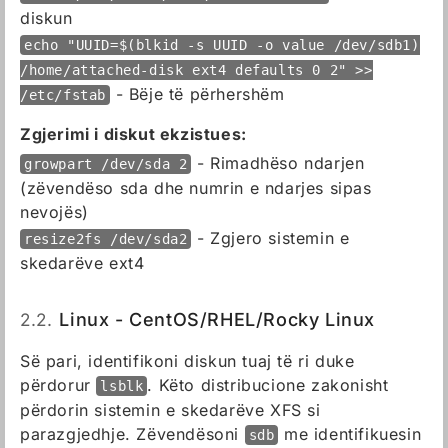
diskun
echo "UUID=$(blkid -s UUID -o value /dev/sdb1)
/home/attached-disk ext4 defaults 0 2" >>
- Bëje të përhershëm
/etc/fstab
Zgjerimi i diskut ekzistues:
- Rimadhëso ndarjen
growpart /dev/sda 2
(zëvendëso sda dhe numrin e ndarjes sipas
nevojës)
- Zgjero sistemin e
resize2fs /dev/sda2
skedarëve ext4
2.2.
Linux - CentOS/RHEL/Rocky Linux
Së pari, identifikoni diskun tuaj të ri duke
përdorur
. Këto distribucione zakonisht
lsblk
përdorin sistemin e skedarëve XFS si
parazgjedhje. Zëvendësoni
me identifikuesin
sdb