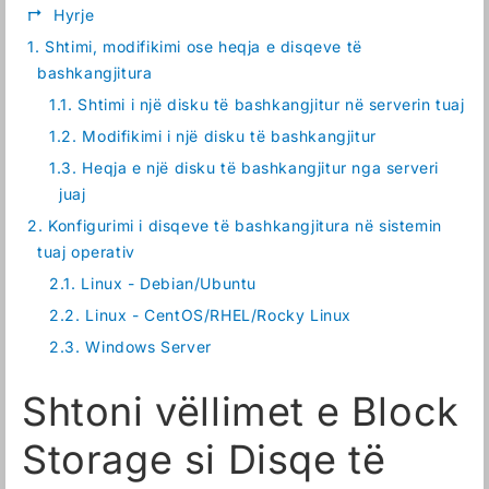
↱
Hyrje
1.
Shtimi, modifikimi ose heqja e disqeve të
bashkangjitura
1.1.
Shtimi i një disku të bashkangjitur në serverin tuaj
1.2.
Modifikimi i një disku të bashkangjitur
1.3.
Heqja e një disku të bashkangjitur nga serveri
juaj
2.
Konfigurimi i disqeve të bashkangjitura në sistemin
tuaj operativ
2.1.
Linux - Debian/Ubuntu
2.2.
Linux - CentOS/RHEL/Rocky Linux
2.3.
Windows Server
Shtoni vëllimet e Block
Storage si Disqe të