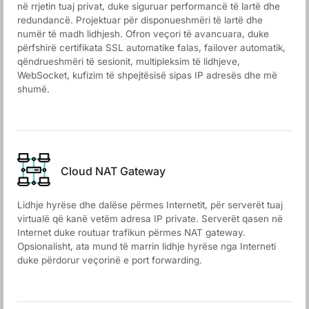
në rrjetin tuaj privat, duke siguruar performancë të lartë dhe
redundancë. Projektuar për disponueshmëri të lartë dhe
numër të madh lidhjesh. Ofron veçori të avancuara, duke
përfshirë certifikata SSL automatike falas, failover automatik,
qëndrueshmëri të sesionit, multipleksim të lidhjeve,
WebSocket, kufizim të shpejtësisë sipas IP adresës dhe më
shumë.
Cloud NАТ Gateway
Lidhje hyrëse dhe dalëse përmes Internetit, për serverët tuaj
virtualë që kanë vetëm adresa IP private. Serverët qasen në
Internet duke routuar trafikun përmes NAT gateway.
Opsionalisht, ata mund të marrin lidhje hyrëse nga Interneti
duke përdorur veçorinë e port forwarding.