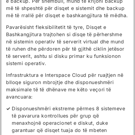
e backup. Për shembull, mund të krijoni backup
më të shpeshtë për disqet e sistemit dhe backup
më të rrallë për disqet e bashkangjitura të mëdha.
Pavarësisht fleksibilitetit të tyre, Disqet e
Bashkangjitura trajtohen si disqe të përhershme
në sistemin operativ të serverit virtual dhe mund
të ruhen dhe përdoren për të gjithë ciklin jetësor
të serverit, ashtu si disku primar ku funksionon
sistemi operativ.
Infrastruktura e Interspace Cloud për ruajtjen në
blloqe siguron mbrojtje dhe disponueshmëri
maksimale të të dhënave me këto veçori të
avancuara:
Disponueshmëri ekstreme përmes 8 sistemeve
të pavarura kontrollues për grup që
menaxhojnë operacionet e diskut, duke
garantuar që disqet tuaja do të mbeten