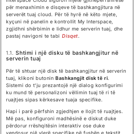
Interspace Cloud siguron mjete gjithëpërfshirëse
për menaxhimin e disqeve të bashkangjitura në
serverët tuaj cloud. Për të hyrë në këto mjete,
kyçuni në panelin e kontrollit My Interspace,
zgjidhni shërbimin e lidhur me serverin tuaj, dhe
pastaj navigoni te tabi
Disqet
.
1.1.
Shtimi i një disku të bashkangjitur në
serverin tuaj
Për të shtuar një disk të bashkangjitur në serverin
tuaj, klikoni butonin
Bashkangjit disk të ri
.
Sistemi do t'ju prezantojë një dialog konfigurimi
ku mund të personalizoni vëllimin tuaj të ri të
ruajtjes sipas kërkesave tuaja specifike.
Hapi i parë përfshin zgjedhjen e llojit të ruajtjes.
Më pas, konfiguroni madhësinë e diskut duke
përdorur rrëshqitësin interaktiv ose duke
vendosur një vlerë specifike në fushën e tekstit.