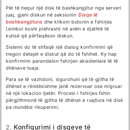
Për të hequr një disk të bashkangjitur nga serveri
juaj, gjeni diskun në seksionin
Disqe të
bashkangjitura
dhe klikoni butonin e fshirjes
(simbol koshi plehrash) në anën e djathtë të
kutisë që përfaqëson diskun.
Sistemi do të shfaqë një dialog konfirmimi që
tregon detajet e diskut që do të fshihet. Ky hap
konfirmimi parandalon fshirjen aksidentale të të
dhënave tuaja.
Para se të vazhdoni, sigurohuni që të gjitha të
dhënat e rëndësishme janë rezervuar ose migruar
në një lokacion tjetër. Procesi i fshirjes fshin
përgjithmonë të gjitha të dhënat e ruajtura në disk
pa mundësi rikuperimi.
Konfigurimi i disqeve të
2.