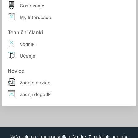
Gostovanje
My Interspace
Tehnični članki
Vodniki
Učenje
Novice
Zadnje novice
Zadnji dogodki
Naša spletna stran uporablja piškotke. Z nadaljnjo uporabo