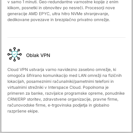
v samo 1 minuti. Geo-redundantne varnostne kopije z enim
klikom, posnetki in obnovitev po nesreči. Procesorji nove
generacije AMD EPYC, ultra hitro NVMe shranjevanje,
dedikovane povezave in brezplačno privatno omrežje.
Oblak VPN
Cloud VPN ustvarja varno navidezno zasebno omrežje, ki
omogoča šifrirano komunikacijo med LAN omrežji na fizičnih
lokacijah, posameznimi računalniki/pametnimi telefoni in
virtualnimi strežniki v Interspace Cloud. Popolnoma je
primeren za banke, razvijalce programske opreme, ponudnike
CRM/ERP storitev, zdravstvene organizacije, pravne firme,
računovodske firme, e-trgovinska podjetja in globalno
razpršene ekipe.