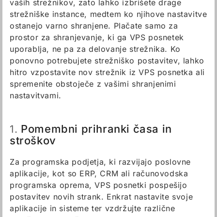
vaših strežnikov, zato lahko izbrišete drage
strežniške instance, medtem ko njihove nastavitve
ostanejo varno shranjene. Plačate samo za
prostor za shranjevanje, ki ga VPS posnetek
uporablja, ne pa za delovanje strežnika. Ko
ponovno potrebujete strežniško postavitev, lahko
hitro vzpostavite nov strežnik iz VPS posnetka ali
spremenite obstoječe z vašimi shranjenimi
nastavitvami.
Pomembni prihranki časa in
1.
stroškov
Za programska podjetja, ki razvijajo poslovne
aplikacije, kot so ERP, CRM ali računovodska
programska oprema, VPS posnetki pospešijo
postavitev novih strank. Enkrat nastavite svoje
aplikacije in sisteme ter vzdržujte različne