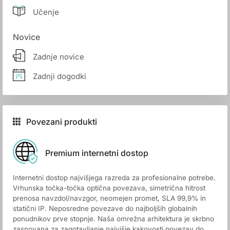
Učenje
Novice
Zadnje novice
Zadnji dogodki
Povezani produkti
Premium internetni dostop
Internetni dostop najvišjega razreda za profesionalne potrebe.
Vrhunska točka-točka optična povezava, simetrična hitrost
prenosa navzdol/navzgor, neomejen promet, SLA 99,9% in
statični IP. Neposredne povezave do najboljših globalnih
ponudnikov prve stopnje. Naša omrežna arhitektura je skrbno
zasnovana za zagotavljanje najvišje kakovosti povezav do