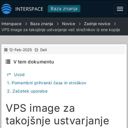
Baza znanja
Tog
navi
Interspace
Baza znanja
Novice
Zadnje novice
VPS image za takojšnje ustvarjanje več strežnikov iz ene kopije
12-Feb-2025
Deli
V tem dokumentu
↱
Uvod
1.
Pomembni prihranki časa in stroškov
2.
Začetek uporabe
VPS image za
takojšnje ustvarjanje