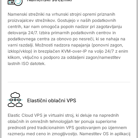
Namenski strežniki na vrhunski strojni opremi priznanih
proizvajalcev strežnikov. Gostujejo v naših podatkovnih
centrih, kar nam omogoča popoln nadzor pri zagotavljanju
delovanja 24/7. Izbira primarnih podatkovnih centrov in
podatkovnega centra za obnovo po nesreči, ki se nahaja na
varni razdalji. Možnosti nadzora napajanja (ponovni zagon,
izklop/vklop) in brezplačen KVM-over-IP na voljo 24/7 z enim
klikom, vključno s podporo za oddaljeni zagon/namestitev
lastnih ISO datotek.
Elastični oblačni VPS
Elastic Cloud VPS je virtualni stroj, ki deluje na naprednih
oblačnih in omrežnih tehnologijah ter ponuja superiorne
prednosti pred tradicionalnim VPS gostovanjem po izjemnem
razmerju med ceno in zmogljivostjo. Namestitev OS in aplikacij