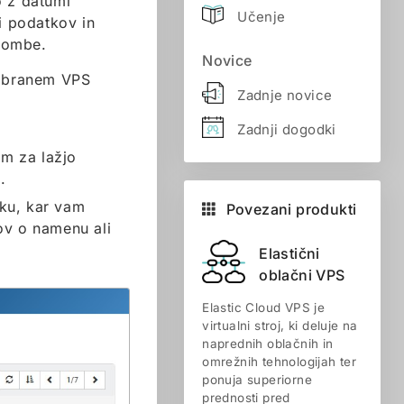
 z datumi
Učenje
i podatkov in
Opombe.
Novice
 izbranem VPS
Zadnje novice
Zadnji dogodki
m za lažjo
.
ku, kar vam
Povezani produkti
v o namenu ali
Elastični
oblačni VPS
Elastic Cloud VPS je
virtualni stroj, ki deluje na
naprednih oblačnih in
omrežnih tehnologijah ter
ponuja superiorne
prednosti pred