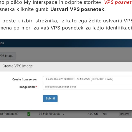
o ploščo My Interspace in odprite storitev
VPS posnet
snetka kliknite gumb
Ustvari VPS posnetek
.
 boste k izbiri strežnika, iz katerega želite ustvariti V
mena po meri za vaš VPS posnetek za lažjo identifikaci