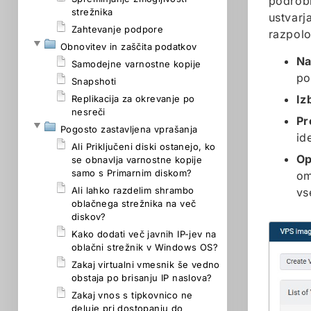
podrob
strežnika
ustvarj
Zahtevanje podpore
razpolo
Obnovitev in zaščita podatkov
Na
Samodejne varnostne kopije
po
Snapshoti
Iz
Replikacija za okrevanje po
nesreči
Pr
Pogosto zastavljena vprašanja
id
Ali Priključeni diski ostanejo, ko
O
se obnavlja varnostne kopije
samo s Primarnim diskom?
om
Ali lahko razdelim shrambo
vs
oblačnega strežnika na več
diskov?
Kako dodati več javnih IP-jev na
oblačni strežnik v Windows OS?
Zakaj virtualni vmesnik še vedno
obstaja po brisanju IP naslova?
Zakaj vnos s tipkovnico ne
deluje pri dostopanju do