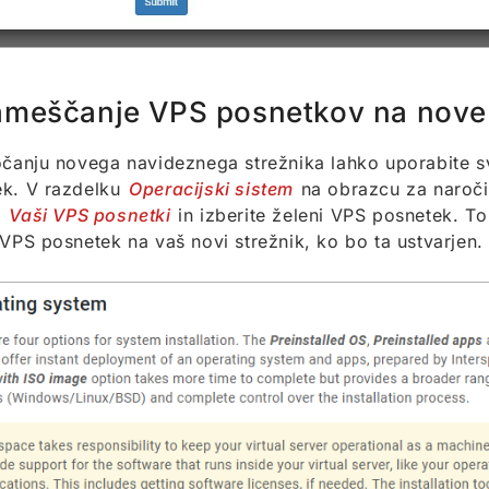
meščanje VPS posnetkov na nove 
očanju novega navideznega strežnika lahko uporabite 
ek. V razdelku
Operacijski sistem
na obrazcu za naročil
k
Vaši VPS posnetki
in izberite želeni VPS posnetek. T
 VPS posnetek na vaš novi strežnik, ko bo ta ustvarjen.