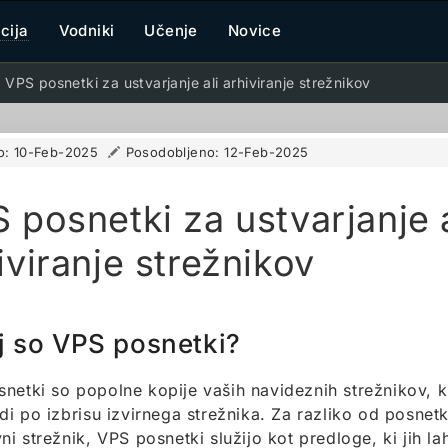
cija
Vodniki
Učenje
Novice
VPS posnetki za ustvarjanje ali arhiviranje strežnikov
o:
10-Feb-2025
Posodobljeno:
12-Feb-2025
 posnetki za ustvarjanje a
iviranje strežnikov
j so VPS posnetki?
netki so popolne kopije vaših navideznih strežnikov, k
udi po izbrisu izvirnega strežnika. Za razliko od posnet
vni strežnik, VPS posnetki služijo kot predloge, ki jih l