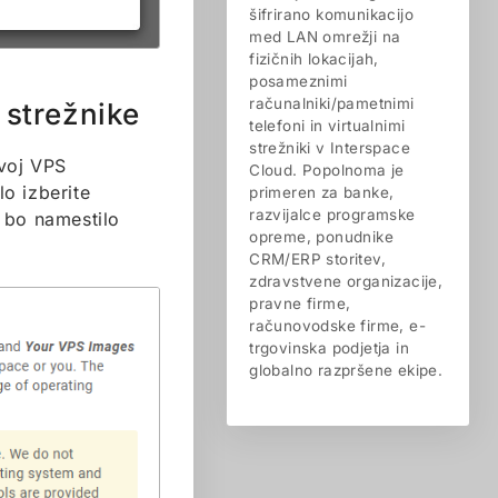
šifrirano komunikacijo
med LAN omrežji na
fizičnih lokacijah,
posameznimi
računalniki/pametnimi
strežnike
telefoni in virtualnimi
strežniki v Interspace
svoj VPS
Cloud. Popolnoma je
o izberite
primeren za banke,
razvijalce programske
o bo namestilo
opreme, ponudnike
CRM/ERP storitev,
zdravstvene organizacije,
pravne firme,
računovodske firme, e-
trgovinska podjetja in
globalno razpršene ekipe.