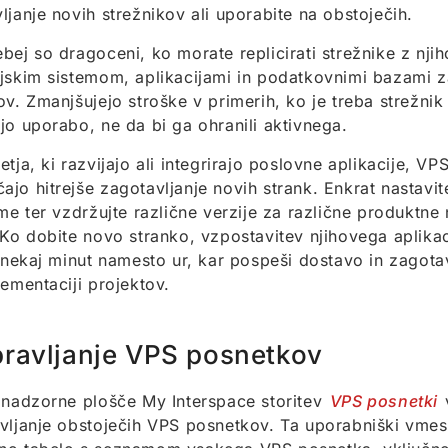
ljanje novih strežnikov ali uporabite na obstoječih.
bej so dragoceni, ko morate replicirati strežnike z nji
jskim sistemom, aplikacijami in podatkovnimi bazami za
ov. Zmanjšujejo stroške v primerih, ko je treba strežnik 
jo uporabo, ne da bi ga ohranili aktivnega.
etja, ki razvijajo ali integrirajo poslovne aplikacije, VP
jo hitrejše zagotavljanje novih strank. Enkrat nastavite
eme ter vzdržujte različne verzije za različne produktne 
 Ko dobite novo stranko, vzpostavitev njihovega aplika
e nekaj minut namesto ur, kar pospeši dostavo in zagota
lementaciji projektov.
ravljanje VPS posnetkov
 nadzorne plošče My Interspace storitev
VPS posnetki
v
vljanje obstoječih VPS posnetkov. Ta uporabniški vmes