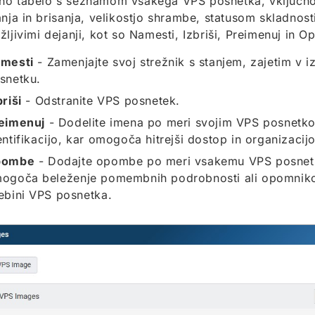
no tabelo s seznamom vsakega VPS posnetka, vključno
anja in brisanja, velikostjo shrambe, statusom skladnost
žljivimi dejanji, kot so Namesti, Izbriši, Preimenuj in 
mesti
- Zamenjajte svoj strežnik s stanjem, zajetim v
snetku.
briši
- Odstranite VPS posnetek.
eimenuj
- Dodelite imena po meri svojim VPS posnetko
entifikacijo, kar omogoča hitrejši dostop in organizacijo
pombe
- Dodajte opombe po meri vsakemu VPS posnet
ogoča beleženje pomembnih podrobnosti ali opomniko
ebini VPS posnetka.