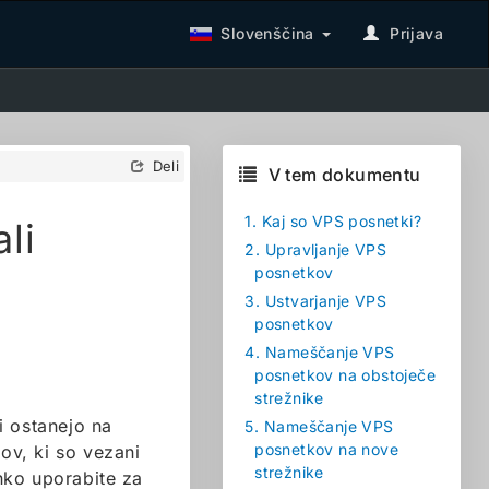
Slovenščina
Prijava
Deli
V tem dokumentu
1.
Kaj so VPS posnetki?
li
2.
Upravljanje VPS
posnetkov
3.
Ustvarjanje VPS
posnetkov
4.
Nameščanje VPS
posnetkov na obstoječe
strežnike
i ostanejo na
5.
Nameščanje VPS
posnetkov na nove
kov, ki so vezani
strežnike
ahko uporabite za