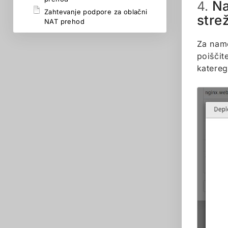
Na
4.
Zahtevanje podpore za oblačni
stre
NAT prehod
Za name
poiščit
katereg