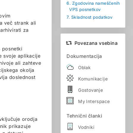
6.
Zgodovina nameščenih
VPS posnetkov
hovim
7.
Skladnost podatkov
 več strank ali
arhivirati za
Povezana vsebina
S posnetki
 svoje aplikacije
Dokumentacija
nivoje ali zahteve
Oblak
cijskega okolja
vlja doslednost
Komunikacije
Gostovanje
My Interspace
Tehnični članki
ključuje orodja
nik prikazuje
Vodniki