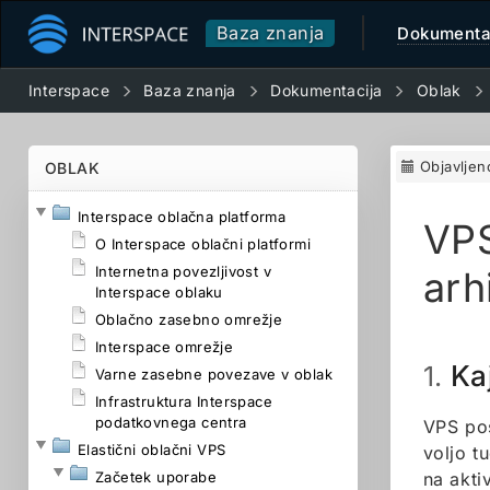
Baza znanja
Dokumenta
Interspace
Baza znanja
Dokumentacija
Oblak
Objavljen
OBLAK
Interspace oblačna platforma
VPS
O Interspace oblačni platformi
Internetna povezljivost v
arh
Interspace oblaku
Oblačno zasebno omrežje
Interspace omrežje
Ka
1.
Varne zasebne povezave v oblak
Infrastruktura Interspace
podatkovnega centra
VPS pos
Elastični oblačni VPS
voljo t
Začetek uporabe
na akti