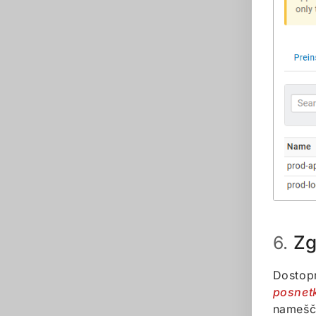
Zg
6.
Dostop
posnet
namešč