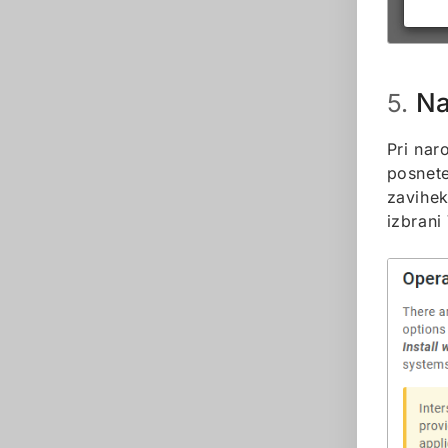
Na
5.
Pri nar
posnet
zavihe
izbrani