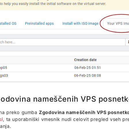
odovina nameščenih VPS posnet
na preko gumba
Zgodovina nameščenih VPS posnetk
ki
, ta uporabniški vmesnik nudi celovit pregled vseh pr
anja.