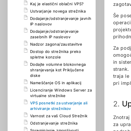
zagotav
Kaj je elastični oblačni VPS?
Ustvarjanje novega strežnika
Še pose
Dodajanje/odstranjevanje javnih
operaci
IP naslovov
projekt
Dodajanje/odstranjevanje
prihodn
zasebnih IP naslovov
Nadzor zagona/zaustavitve
Za podj
Dostop do strežnika preko
omogoča
spletne konzole
in sist
Dodajte volumne blokovnega
strank.
shranjevanja kot Priključene
diske
traja l
pri imp
Nameščanje OS in aplikacij
Licenciranje Windows Server za
virtualne strežnike
Up
2.
VPS posnetki za ustvarjanje ali
arhiviranje strežnikov
Varnost za vaš Cloud Strežnik
Znotraj
Odstranjevanje strežnika
za upra
Spreminjanje zmogljivosti