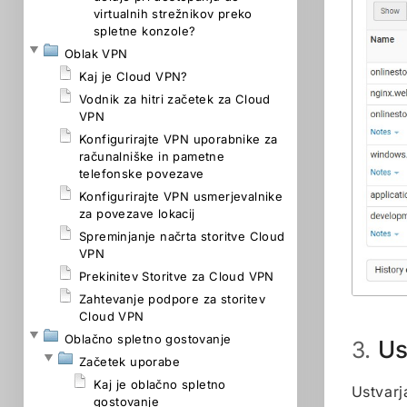
virtualnih strežnikov preko
spletne konzole?
Oblak VPN
Kaj je Cloud VPN?
Vodnik za hitri začetek za Cloud
VPN
Konfigurirajte VPN uporabnike za
računalniške in pametne
telefonske povezave
Konfigurirajte VPN usmerjevalnike
za povezave lokacij
Spreminjanje načrta storitve Cloud
VPN
Prekinitev Storitve za Cloud VPN
Zahtevanje podpore za storitev
Cloud VPN
Oblačno spletno gostovanje
Us
3.
Začetek uporabe
Kaj je oblačno spletno
Ustvarj
gostovanje