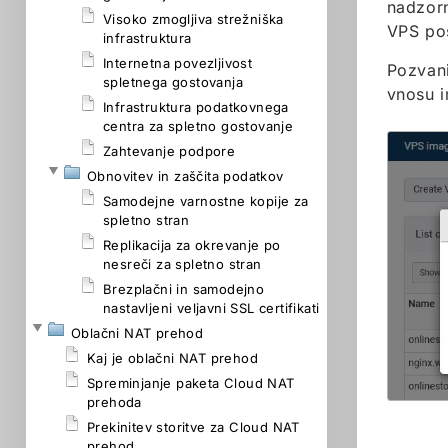
nadzorn
Visoko zmogljiva strežniška
VPS po
infrastruktura
Internetna povezljivost
Pozvani
spletnega gostovanja
vnosu i
Infrastruktura podatkovnega
centra za spletno gostovanje
Zahtevanje podpore
Obnovitev in zaščita podatkov
Samodejne varnostne kopije za
spletno stran
Replikacija za okrevanje po
nesreči za spletno stran
Brezplačni in samodejno
nastavljeni veljavni SSL certifikati
Oblačni NAT prehod
Kaj je oblačni NAT prehod
Spreminjanje paketa Cloud NAT
prehoda
Prekinitev storitve za Cloud NAT
prehod