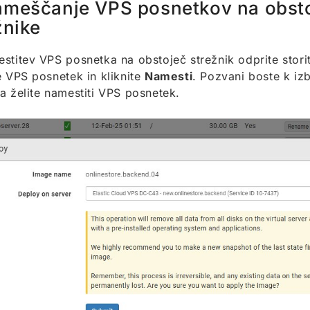
meščanje VPS posnetkov na obst
žnike
stitev VPS posnetka na obstoječ strežnik odprite stor
e VPS posnetek in kliknite
Namesti
. Pozvani boste k izb
a želite namestiti VPS posnetek.