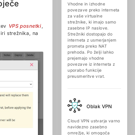
oječe
Vhodne in izhodne
povezave preko interneta
za vaše virtualne
strežnike, ki imajo samo
itev
VPS posnetki
,
zasebne IP naslove.
iri strežnika, na
Strežniki dostopajo do
interneta z usmerjanjem
prometa preko NAT
prehoda. Po želji lahko
prejemajo vhodne
povezave iz interneta z
uporabo funkcije
preusmeritve vrat.
Oblak VPN
Cloud VPN ustvarja varno
navidezno zasebno
omrežje, ki omogoča