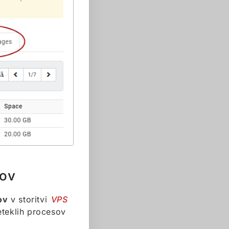
kov
ov
v storitvi
VPS
eteklih procesov