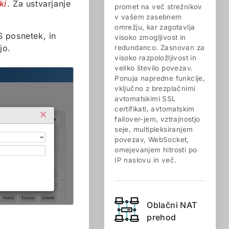
ki
. Za ustvarjanje
promet na več strežnikov
v vašem zasebnem
omrežju, kar zagotavlja
PS posnetek, in
visoko zmogljivost in
jo.
redundanco. Zasnovan za
visoko razpoložljivost in
veliko število povezav.
Ponuja napredne funkcije,
vključno z brezplačnimi
avtomatskimi SSL
certifikati, avtomatskim
failover-jem, vztrajnostjo
seje, multipleksiranjem
povezav, WebSocket,
omejevanjem hitrosti po
IP naslovu in več.
Oblačni NAT
prehod