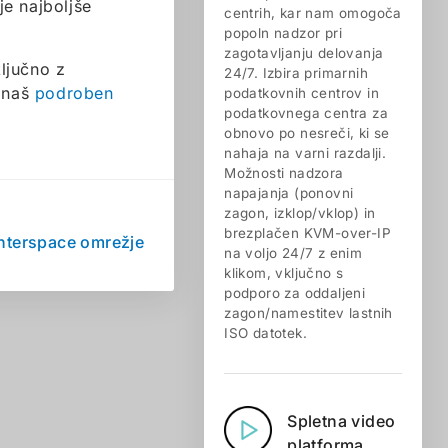
e najboljše
centrih, kar nam omogoča
popoln nadzor pri
zagotavljanju delovanja
ljučno z
24/7. Izbira primarnih
e naš
podroben
podatkovnih centrov in
podatkovnega centra za
obnovo po nesreči, ki se
nahaja na varni razdalji.
Možnosti nadzora
napajanja (ponovni
zagon, izklop/vklop) in
brezplačen KVM-over-IP
Interspace omrežje
na voljo 24/7 z enim
klikom, vključno s
podporo za oddaljeni
zagon/namestitev lastnih
ISO datotek.
Spletna video
platforma