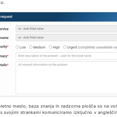
to.
letno mesto, baza znanja in nadzorna plošča so na volj
s svojimi strankami komuniciramo izključno v anglešči