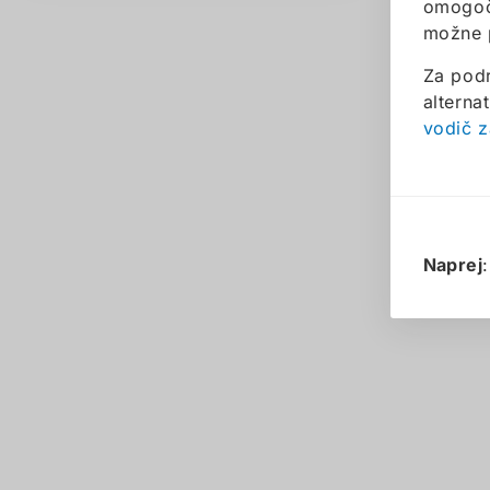
omogoča
možne 
Za podr
alternat
vodič z
Naprej