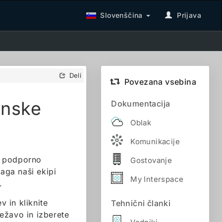
Slovenščina
Prijava
Deli
Povezana vsebina
enske
Dokumentacija
Oblak
Komunikacije
e podporno
Gostovanje
aga naši ekipi
My Interspace
.
v in kliknite
Tehnični članki
težavo in izberete