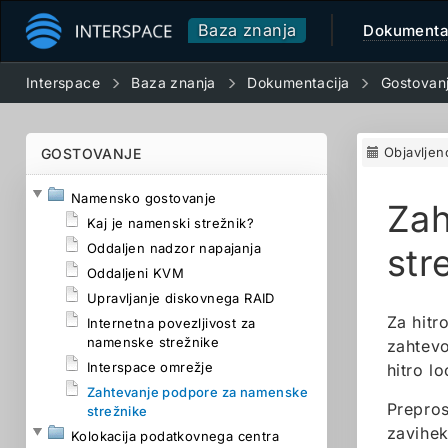
Baza znanja
Dokumenta
Interspace
Baza znanja
Dokumentacija
Gostovan
Objavljen
GOSTOVANJE
Namensko gostovanje
Zah
Kaj je namenski strežnik?
Oddaljen nadzor napajanja
str
Oddaljeni KVM
Upravljanje diskovnega RAID
Za hitr
Internetna povezljivost za
namenske strežnike
zahtevo
Interspace omrežje
hitro l
Zahtevanje podpore za namenske
Prepros
strežnike
zavihe
Kolokacija podatkovnega centra