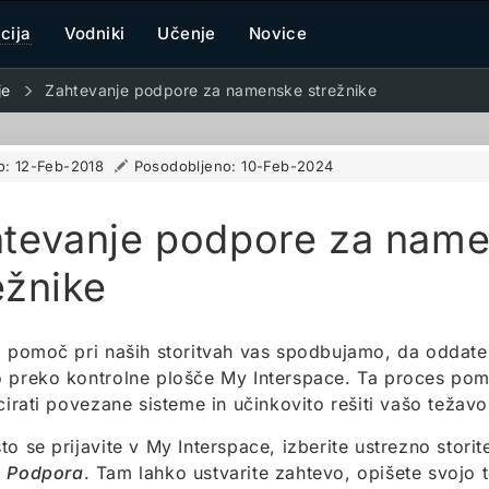
cija
Vodniki
Učenje
Novice
je
Zahtevanje podpore za namenske strežnike
o:
12-Feb-2018
Posodobljeno:
10-Feb-2024
tevanje podpore za nam
ežnike
o pomoč pri naših storitvah vas spodbujamo, da oddat
 preko kontrolne plošče My Interspace. Ta proces pom
ocirati povezane sisteme in učinkovito rešiti vašo težavo
to se prijavite v My Interspace, izberite ustrezno storite
k
Podpora
. Tam lahko ustvarite zahtevo, opišete svojo 