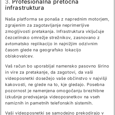
Profesionalna pretočna
3.
infrastruktura
Naša platforma se ponaša z naprednim motorjem,
zgrajenim za zagotavljanje neprimerljive
zmogljivosti pretakanja. Infrastruktura vključuje
čezcelinsko omrežje strežnikov, zasnovano z
avtomatsko replikacijo in najnižjim odzivnim
časom glede na geografsko lokacijo
obiskovalcev.
Vaš račun bo uporabljal namensko pasovno širino
in vire za pretakanje, da zagotovi, da vaši
videoposnetki dosežejo vaše občinstvo v najvišji
kakovosti, ne glede na to, kje gledajo. Posebna
pozornost je namenjena omogočanju brezhibne
izkušnje predvajanja videoposnetkov na vseh
namiznih in pametnih telefonskih sistemih.
Vaši videoposnetki se samodejno prekodirajo v