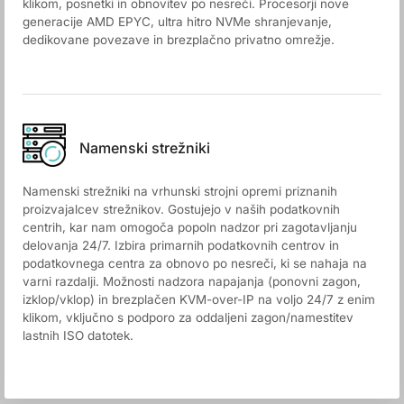
klikom, posnetki in obnovitev po nesreči. Procesorji nove
generacije AMD EPYC, ultra hitro NVMe shranjevanje,
dedikovane povezave in brezplačno privatno omrežje.
Namenski strežniki
Namenski strežniki na vrhunski strojni opremi priznanih
proizvajalcev strežnikov. Gostujejo v naših podatkovnih
centrih, kar nam omogoča popoln nadzor pri zagotavljanju
delovanja 24/7. Izbira primarnih podatkovnih centrov in
podatkovnega centra za obnovo po nesreči, ki se nahaja na
varni razdalji. Možnosti nadzora napajanja (ponovni zagon,
izklop/vklop) in brezplačen KVM-over-IP na voljo 24/7 z enim
klikom, vključno s podporo za oddaljeni zagon/namestitev
lastnih ISO datotek.