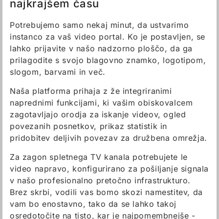
najkrajšem času
Potrebujemo samo nekaj minut, da ustvarimo
instanco za vaš video portal. Ko je postavljen, se
lahko prijavite v našo nadzorno ploščo, da ga
prilagodite s svojo blagovno znamko, logotipom,
slogom, barvami in več.
Naša platforma prihaja z že integriranimi
naprednimi funkcijami, ki vašim obiskovalcem
zagotavljajo orodja za iskanje videov, ogled
povezanih posnetkov, prikaz statistik in
pridobitev deljivih povezav za družbena omrežja.
Za zagon spletnega TV kanala potrebujete le
video napravo, konfigurirano za pošiljanje signala
v našo profesionalno pretočno infrastrukturo.
Brez skrbi, vodili vas bomo skozi namestitev, da
vam bo enostavno, tako da se lahko takoj
osredotočite na tisto, kar je najpomembnejše -