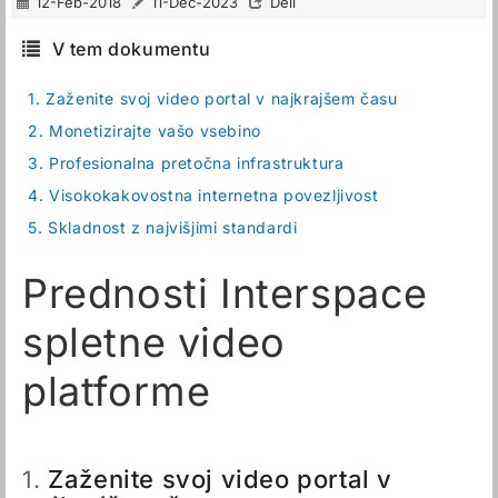
12-Feb-2018
11-Dec-2023
Deli
V tem dokumentu
1.
Zaženite svoj video portal v najkrajšem času
2.
Monetizirajte vašo vsebino
3.
Profesionalna pretočna infrastruktura
4.
Visokokakovostna internetna povezljivost
5.
Skladnost z najvišjimi standardi
Prednosti Interspace
spletne video
platforme
Zaženite svoj video portal v
1.