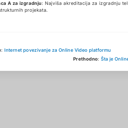
nca A za izgradnju
: Najviša akreditacija za izgradnju t
strukturnih projekata.
e
:
Internet povezivanje za Online Video platformu
Prethodno
:
Šta je Onli