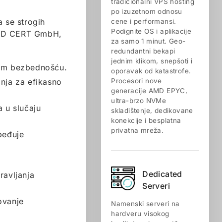
tradicionalni VPS hosting
po izuzetnom odnosu
a se strogih
cene i performansi.
Podignite OS i aplikacije
NORD CERT GmbH,
za samo 1 minut. Geo-
redundantni bekapi
jednim klikom, snepšoti i
onom bezbednošću.
oporavak od katastrofe.
anja za efikasno
Procesori nove
generacije AMD EPYC,
ultra-brzo NVMe
a u slučaju
skladištenje, dedikovane
konekcije i besplatna
privatna mreža.
zbeđuje
Dedicated
ravljanja
Serveri
ovanje
Namenski serveri na
hardveru visokog