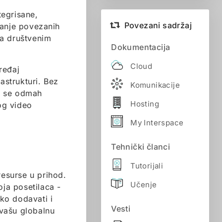
tegrisane,
Povezani sadržaj
danje povezanih
 na društvenim
Dokumentacija
Cloud
ređaj
astrukturi. Bez
Komunikacije
a se odmah
Hosting
nog video
My Interspace
Tehnički članci
Tutorijali
resurse u prihod.
Učenje
oja posetilaca -
ko dodavati i
Vesti
 vašu globalnu