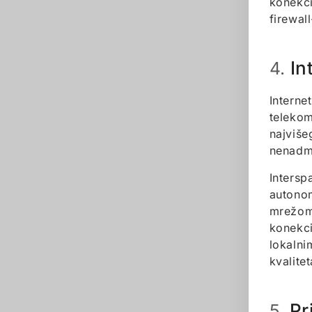
konekci
firewal
In
4.
Interne
teleko
najviše
nenadm
Intersp
autono
mrežom 
konekci
lokalni
kvalite
Pr
5.