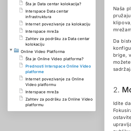
Šta je Data centar kolokacija?
Naša pl
Interspace Data centar
pružaju
infrastruktura
klipova
Internet povezivanje za kolokaciju
mrežam
Interspace mreža
Zahtev za podršku za Data centar
Da bist
kolokaciju
konfigu
Online Video Platforma
brige, 
Šta je Online Video platforma?
možete 
Prednosti Interspace Online Video
sadržaj
platforme
Internet povezivanje za Online
Video platformu
Mo
2.
Interspace mreža
Zahtev za podršku za Online Video
Idite d
platformu
Fokusir
ostavit
upravlj