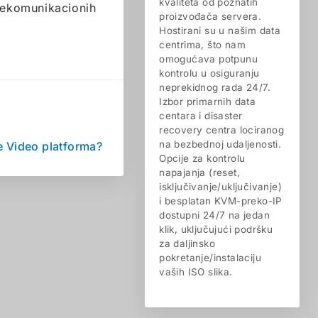
kvaliteta od poznatih
elekomunikacionih
proizvođača servera.
Hostirani su u našim data
centrima, što nam
omogućava potpunu
kontrolu u osiguranju
neprekidnog rada 24/7.
Izbor primarnih data
centara i disaster
recovery centra lociranog
na bezbednoj udaljenosti.
ne Video platforma?
Opcije za kontrolu
napajanja (reset,
isključivanje/uključivanje)
i besplatan KVM-preko-IP
dostupni 24/7 na jedan
klik, uključujući podršku
za daljinsko
pokretanje/instalaciju
vaših ISO slika.