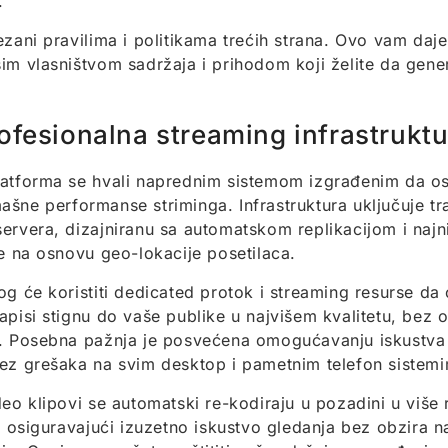
.
ezani pravilima i politikama trećih strana. Ovo vam daj
im vlasništvom sadržaja i prihodom koji želite da gene
ofesionalna streaming infrastruktu
atforma se hvali naprednim sistemom izgrađenim da os
šne performanse striminga. Infrastruktura uključuje tr
ervera, dizajniranu sa automatskom replikacijom i na
je na osnovu geo-lokacije posetilaca.
og će koristiti dedicated protok i streaming resurse da
apisi stignu do vaše publike u najvišem kvalitetu, bez 
. Posebna pažnja je posvećena omogućavanju iskustva
ez grešaka na svim desktop i pametnim telefon sistem
deo klipovi se automatski re-kodiraju u pozadini u više r
a, osiguravajući izuzetno iskustvo gledanja bez obzira na