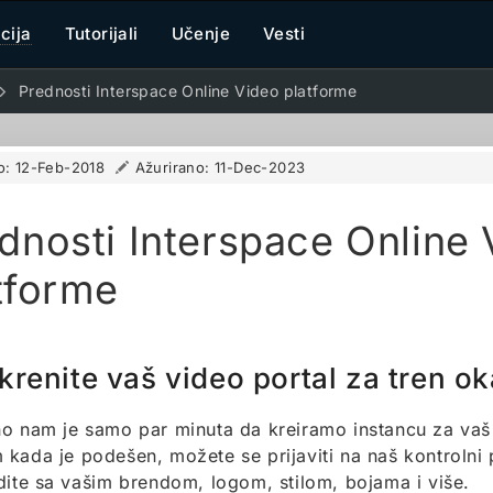
cija
Tutorijali
Učenje
Vesti
Prednosti Interspace Online Video platforme
o:
12-Feb-2018
Ažurirano:
11-Dec-2023
dnosti Interspace Online
tforme
krenite vaš video portal za tren ok
o nam je samo par minuta da kreiramo instancu za vaš 
kada je podešen, možete se prijaviti na naš kontrolni 
dite sa vašim brendom, logom, stilom, bojama i više.