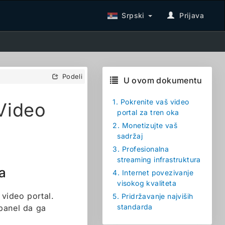
Srpski
Prijava
Podeli
U ovom dokumentu
1.
Pokrenite vaš video
 Video
portal za tren oka
2.
Monetizujte vaš
sadržaj
3.
Profesionalna
streaming infrastruktura
a
4.
Internet povezivanje
visokog kvaliteta
video portal.
5.
Pridržavanje najviših
standarda
panel da ga