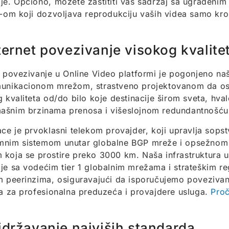
je. Opciono, možete zaštititi vaš sadržaj sa ugrađeni
l-om koji dozvoljava reprodukciju vaših videa samo kroz
ternet povezivanje visokog kvalite
t povezivanje u Online Video platformi je pogonjeno na
munikacionom mrežom, strastveno projektovanom da os
g kvaliteta od/do bilo koje destinacije širom sveta, hval
ašnim brzinama prenosa i višeslojnom redundantnošću
ace je prvoklasni telekom provajder, koji upravlja sops
mnim sistemom unutar globalne BGP mreže i opsežnom
koja se prostire preko 3000 km. Naša infrastruktura uk
je sa vodećim tier 1 globalnim mrežama i strateškim re
m peerinzima, osiguravajući da isporučujemo povezivan
ta za profesionalna preduzeća i provajdere usluga.
Proč
idržavanje najviših standarda