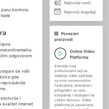
Najnovije vesti
e punu kontrolu
Najnoviji događaji
rišete
ra
Povezani
proizvodi
igura
anskontinentalnu
Online Video
jnižim odgovorom
Platforma
Kreirajte svoj
 osigura da vaši
profesionalni sajt za
deljenje video sadržaja,
obzira gde
sa svim neverovatnim
 reprodukcije
funkcijama, brendiran i
ima.
prilagođen za vašu
kompaniju i dostupan na
ezolucija i
vašem domenu. Video
 kvalitet internet
platforma je zasnovana