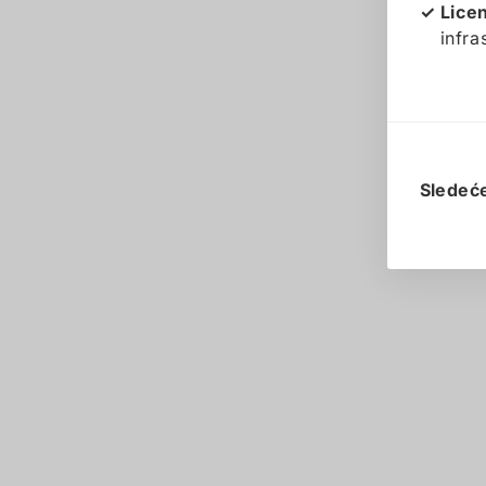
Lice
infra
Sledeć