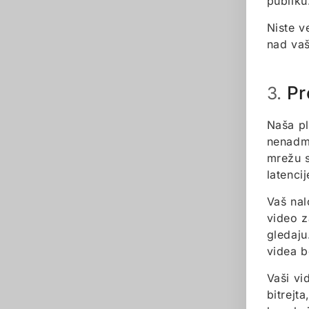
publiku
Niste v
nad vaš
Pr
3.
Naša pl
nenadma
mrežu s
latenci
Vaš nal
video z
gledaju
videa b
Vaši vi
bitrejt