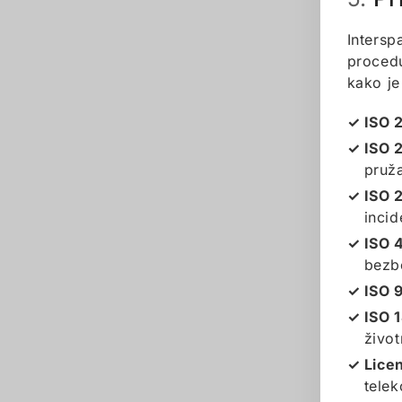
Intersp
proced
kako je
ISO 
ISO 
pruža
ISO 
incid
ISO 
bezb
ISO 
ISO 
živo
Lice
telek