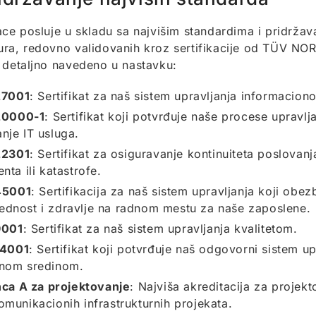
ace posluje u skladu sa najvišim standardima i pridržav
ura, redovno validovanih kroz sertifikacije od TÜV 
 detaljno navedeno u nastavku:
27001
: Sertifikat za naš sistem upravljanja informaci
20000-1
: Sertifikat koji potvrđuje naše procese upravlj
nje IT usluga.
22301
: Sertifikat za osiguravanje kontinuiteta poslovanj
enta ili katastrofe.
45001
: Sertifikacija za naš sistem upravljanja koji obe
ednost i zdravlje na radnom mestu za naše zaposlene.
9001
: Sertifikat za naš sistem upravljanja kvalitetom.
14001
: Sertifikat koji potvrđuje naš odgovorni sistem up
tnom sredinom.
nca A za projektovanje
: Najviša akreditacija za projekt
omunikacionih infrastrukturnih projekata.