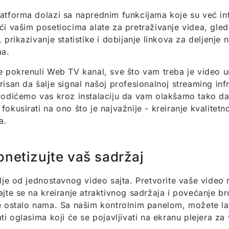
atforma dolazi sa naprednim funkcijama koje su već in
ći vašim posetiocima alate za pretraživanje videa, gle
, prikazivanje statistike i dobijanje linkova za deljenje
a.
e pokrenuli Web TV kanal, sve što vam treba je video u
risan da šalje signal našoj profesionalnoj streaming infr
vodićemo vas kroz instalaciju da vam olakšamo tako d
fokusirati na ono što je najvažnije - kreiranje kvalitet
a.
netizujte vaš sadržaj
alje od jednostavnog video sajta. Pretvorite vaše video 
ajte se na kreiranje atraktivnog sadržaja i povećanje br
e ostalo nama. Sa našim kontrolnim panelom, možete la
ati oglasima koji će se pojavljivati na ekranu plejera za