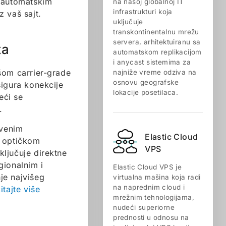
m automatskim
na našoj globalnoj IT
infrastrukturi koja
 vaš sajt.
uključuje
transkontinentalnu mrežu
servera, arhitektuiranu sa
ta
automatskom replikacijom
i anycast sistemima za
šom carrier-grade
najniže vreme odziva na
osnovu geografske
igura konekcije
lokacije posetilaca.
eći se
.
tvenim
Elastic Cloud
 optičkom
VPS
ljučuje direktne
gionalnim i
Elastic Cloud VPS je
je najvišeg
virtualna mašina koja radi
na naprednim cloud i
itajte više
mrežnim tehnologijama,
nudeći superiorne
prednosti u odnosu na