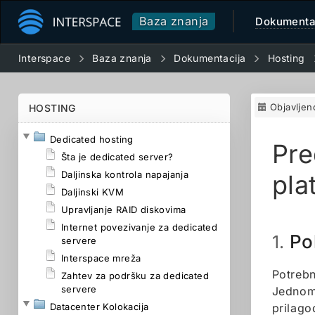
Baza znanja
Dokumenta
Interspace
Baza znanja
Dokumentacija
Hosting
Objavljen
HOSTING
Dedicated hosting
Pre
Šta je dedicated server?
Daljinska kontrola napajanja
pla
Daljinski KVM
Upravljanje RAID diskovima
Internet povezivanje za dedicated
Po
1.
servere
Interspace mreža
Potrebn
Zahtev za podršku za dedicated
servere
Jednom 
Datacenter Kolokacija
prilago