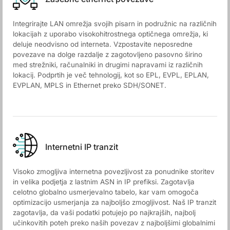
Integrirajte LAN omrežja svojih pisarn in podružnic na različnih
lokacijah z uporabo visokohitrostnega optičnega omrežja, ki
deluje neodvisno od interneta. Vzpostavite neposredne
povezave na dolge razdalje z zagotovljeno pasovno širino
med strežniki, računalniki in drugimi napravami iz različnih
lokacij. Podprtih je več tehnologij, kot so EPL, EVPL, EPLAN,
EVPLAN, MPLS in Ethernet preko SDH/SONET.
Internetni IP tranzit
Visoko zmogljiva internetna povezljivost za ponudnike storitev
in velika podjetja z lastnim ASN in IP prefiksi. Zagotavlja
celotno globalno usmerjevalno tabelo, kar vam omogoča
optimizacijo usmerjanja za najboljšo zmogljivost. Naš IP tranzit
zagotavlja, da vaši podatki potujejo po najkrajših, najbolj
učinkovitih poteh preko naših povezav z najboljšimi globalnimi