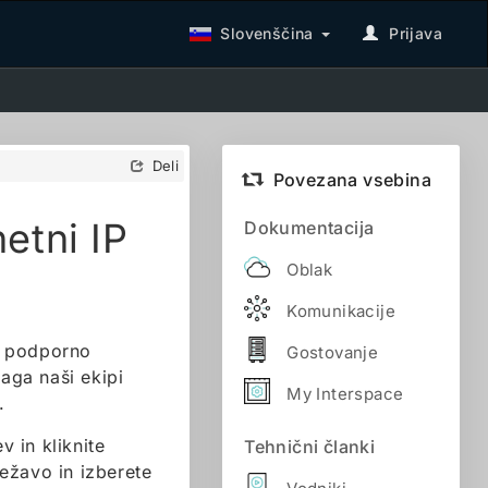
Slovenščina
Prijava
Deli
Povezana vsebina
etni IP
Dokumentacija
Oblak
Komunikacije
e podporno
Gostovanje
aga naši ekipi
My Interspace
.
v in kliknite
Tehnični članki
težavo in izberete