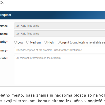
to.
letno mesto, baza znanja in nadzorna plošča so na volj
s svojimi strankami komuniciramo izključno v anglešči