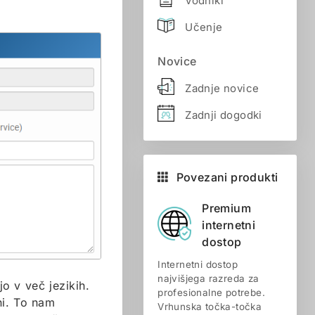
Vodniki
Učenje
Novice
Zadnje novice
Zadnji dogodki
Povezani produkti
Premium
internetni
dostop
Internetni dostop
najvišjega razreda za
o v več jezikih.
profesionalne potrebe.
ni. To nam
Vrhunska točka-točka