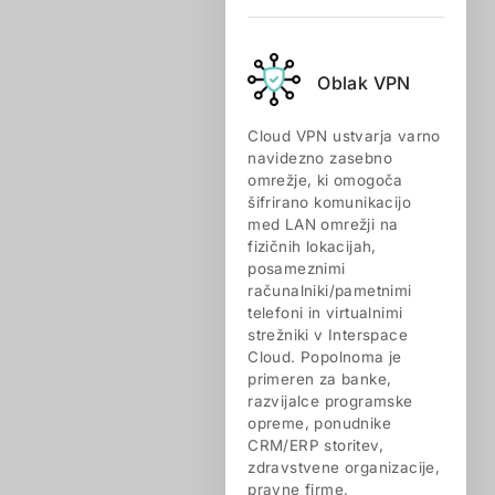
Oblak VPN
Cloud VPN ustvarja varno
navidezno zasebno
omrežje, ki omogoča
šifrirano komunikacijo
med LAN omrežji na
fizičnih lokacijah,
posameznimi
računalniki/pametnimi
telefoni in virtualnimi
strežniki v Interspace
Cloud. Popolnoma je
primeren za banke,
razvijalce programske
opreme, ponudnike
CRM/ERP storitev,
zdravstvene organizacije,
pravne firme,