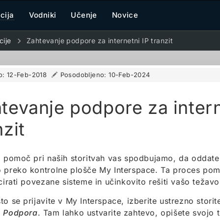
cija
Vodniki
Učenje
Novice
cije
Zahtevanje podpore za internetni IP tranzit
o:
12-Feb-2018
Posodobljeno:
10-Feb-2024
tevanje podpore za intern
nzit
o pomoč pri naših storitvah vas spodbujamo, da oddat
 preko kontrolne plošče My Interspace. Ta proces pom
ocirati povezane sisteme in učinkovito rešiti vašo težavo
to se prijavite v My Interspace, izberite ustrezno storite
k
Podpora
. Tam lahko ustvarite zahtevo, opišete svojo 