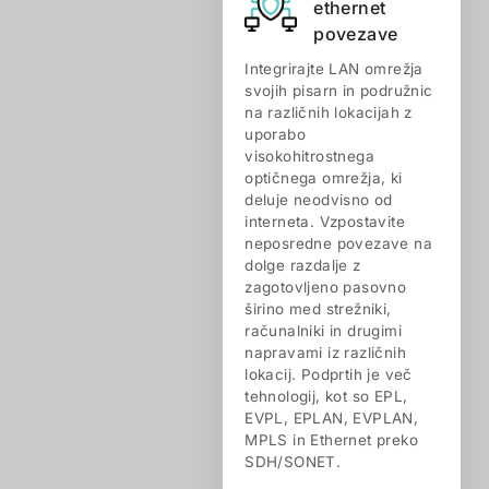
ethernet
povezave
Integrirajte LAN omrežja
svojih pisarn in podružnic
na različnih lokacijah z
uporabo
visokohitrostnega
optičnega omrežja, ki
deluje neodvisno od
interneta. Vzpostavite
neposredne povezave na
dolge razdalje z
zagotovljeno pasovno
širino med strežniki,
računalniki in drugimi
napravami iz različnih
lokacij. Podprtih je več
tehnologij, kot so EPL,
EVPL, EPLAN, EVPLAN,
MPLS in Ethernet preko
SDH/SONET.