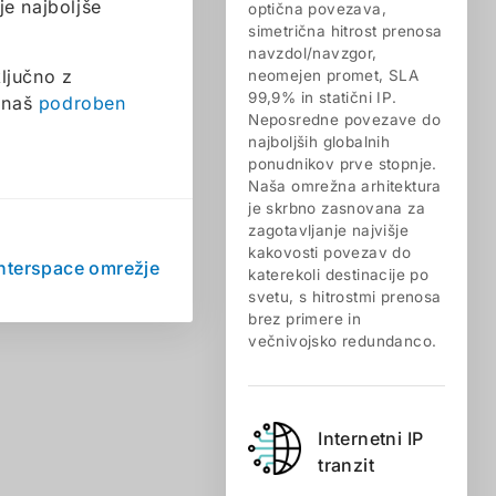
e najboljše
optična povezava,
simetrična hitrost prenosa
navzdol/navzgor,
ljučno z
neomejen promet, SLA
99,9% in statični IP.
e naš
podroben
Neposredne povezave do
najboljših globalnih
ponudnikov prve stopnje.
Naša omrežna arhitektura
je skrbno zasnovana za
zagotavljanje najvišje
kakovosti povezav do
Interspace omrežje
katerekoli destinacije po
svetu, s hitrostmi prenosa
brez primere in
večnivojsko redundanco.
Internetni IP
tranzit