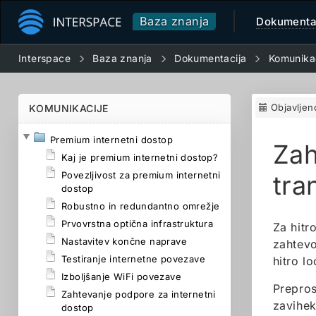
Baza znanja
Dokumenta
Interspace
Baza znanja
Dokumentacija
Komunika
Objavljen
KOMUNIKACIJE
Premium internetni dostop
Zah
Kaj je premium internetni dostop?
Povezljivost za premium internetni
tra
dostop
Robustno in redundantno omrežje
Prvovrstna optična infrastruktura
Za hitr
Nastavitev končne naprave
zahtevo
Testiranje internetne povezave
hitro l
Izboljšanje WiFi povezave
Prepros
Zahtevanje podpore za internetni
zavihe
dostop