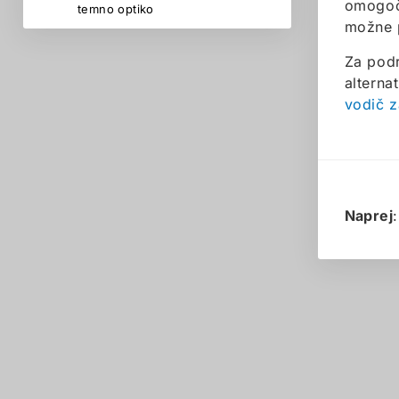
omogoča
temno optiko
možne 
Za podr
alternat
vodič z
Naprej