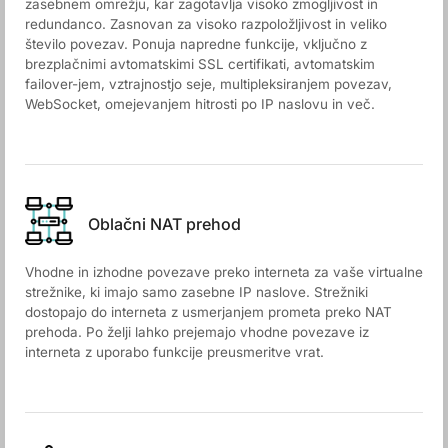
zasebnem omrežju, kar zagotavlja visoko zmogljivost in
redundanco. Zasnovan za visoko razpoložljivost in veliko
število povezav. Ponuja napredne funkcije, vključno z
brezplačnimi avtomatskimi SSL certifikati, avtomatskim
failover-jem, vztrajnostjo seje, multipleksiranjem povezav,
WebSocket, omejevanjem hitrosti po IP naslovu in več.
Oblačni NAT prehod
Vhodne in izhodne povezave preko interneta za vaše virtualne
strežnike, ki imajo samo zasebne IP naslove. Strežniki
dostopajo do interneta z usmerjanjem prometa preko NAT
prehoda. Po želji lahko prejemajo vhodne povezave iz
interneta z uporabo funkcije preusmeritve vrat.