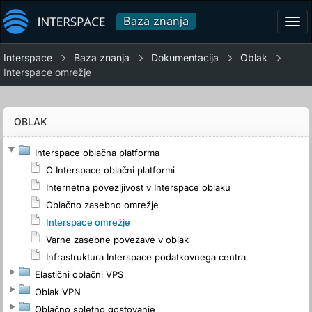
Baza znanja
Tog
navi
Interspace
Baza znanja
Dokumentacija
Oblak
Interspace omrežje
OBLAK
Interspace oblačna platforma
O Interspace oblačni platformi
Internetna povezljivost v Interspace oblaku
Oblačno zasebno omrežje
Interspace omrežje
Varne zasebne povezave v oblak
Infrastruktura Interspace podatkovnega centra
Elastični oblačni VPS
Oblak VPN
Oblačno spletno gostovanje