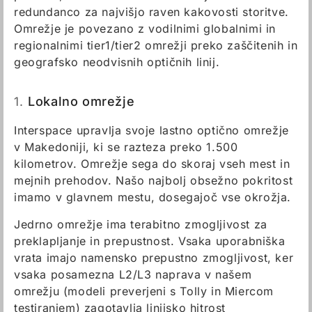
redundanco za najvišjo raven kakovosti storitve.
Omrežje je povezano z vodilnimi globalnimi in
regionalnimi tier1/tier2 omrežji preko zaščitenih in
geografsko neodvisnih optičnih linij.
1.
Lokalno omrežje
Interspace upravlja svoje lastno optično omrežje
v Makedoniji, ki se razteza preko 1.500
kilometrov. Omrežje sega do skoraj vseh mest in
mejnih prehodov. Našo najbolj obsežno pokritost
imamo v glavnem mestu, dosegajoč vse okrožja.
Jedrno omrežje ima terabitno zmogljivost za
preklapljanje in prepustnost. Vsaka uporabniška
vrata imajo namensko prepustno zmogljivost, ker
vsaka posamezna L2/L3 naprava v našem
omrežju (modeli preverjeni s Tolly in Miercom
testiranjem) zagotavlja linijsko hitrost