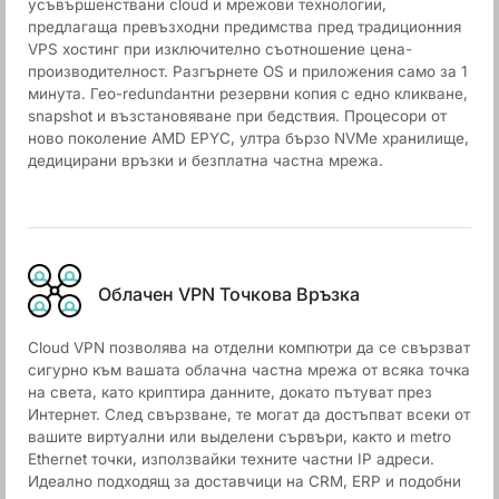
усъвършенствани cloud и мрежови технологии,
предлагаща превъзходни предимства пред традиционния
VPS хостинг при изключително съотношение цена-
производителност. Разгърнете OS и приложения само за 1
минута. Гео-redundантни резервни копия с едно кликване,
snapshot и възстановяване при бедствия. Процесори от
ново поколение AMD EPYC, ултра бързо NVMe хранилище,
дедицирани връзки и безплатна частна мрежа.
Облачен VPN Точкова Връзка
Cloud VPN позволява на отделни компютри да се свързват
сигурно към вашата облачна частна мрежа от всяка точка
на света, като криптира данните, докато пътуват през
Интернет. След свързване, те могат да достъпват всеки от
вашите виртуални или выделени сървъри, както и metro
Ethernet точки, използвайки техните частни IP адреси.
Идеално подходящ за доставчици на CRM, ERP и подобни