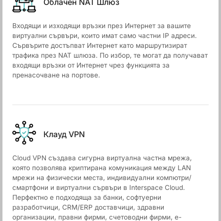
Облачен NАТ Шлюз
Входящи и изходящи връзки през Интернет за вашите
виртуални сървъри, които имат само частни IP адреси.
Сървърите достъпват Интернет като маршрутизират
трафика през NAT шлюза. По избор, те могат да получават
входящи връзки от Интернет чрез функцията за
пренасочване на портове.
Клауд VPN
Cloud VPN създава сигурна виртуална частна мрежа,
която позволява криптирана комуникация между LAN
мрежи на физически места, индивидуални компютри/
смартфони и виртуални сървъри в Interspace Cloud.
Перфектно е подходяща за банки, софтуерни
разработчици, CRM/ERP доставчици, здравни
организации, правни фирми, счетоводни фирми, е-