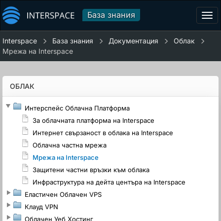
База знания
Tog
navi
Interspace
База знания
Документация
Облак
Мрежа на Interspace
ОБЛАК
Интерспейс Облачна Платформа
За облачната платформа на Interspace
Интернет свързаност в облака на Interspace
Облачна частна мрежа
Мрежа на Interspace
Защитени частни връзки към облака
Инфраструктура на дейта центъра на Interspace
Еластичен Облачен VPS
Клауд VPN
Облачен Уеб Хостинг