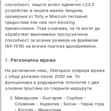
способност, защото всяко единично L2/L3
устройство в нашата мрежа (модели,
проверени от Tolly и Miercom тестване)
предоставя line-rate non-blocking
пренасочване. Това означава, че те могат да
обработват максимална пропускателна
способност за всички размери на фреймове
(64-1518) на всички портове едновременно.
2.
Регионална мрежа
На регионално ниво, Interspace оперира мрежа
с обща дължина около 2000 км. Тя
функционира в редундантна топология с два
основни пръстена по следните маршрути:
Македония - България - Сърбия -
Словения - Хърватия - Босна - Черна гора
- Косово - Македония