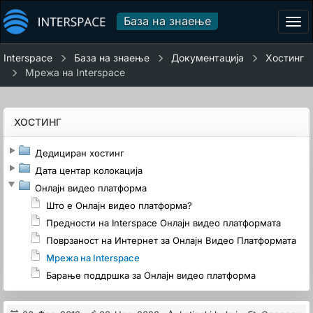
База на знаење
Tog
navi
Interspace
База на знаење
Документација
Хостинг
Мрежа на Interspace
ХОСТИНГ
Дедициран хостинг
Дата центар колокација
Онлајн видео платформа
Што е Онлајн видео платформа?
Предности на Interspace Онлајн видео платформата
Поврзаност на Интернет за Онлајн Видео Платформата
Мрежа на Interspace
Барање поддршка за Онлајн видео платформа