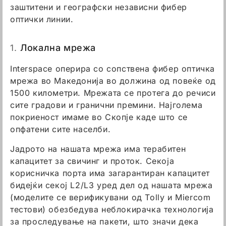
заштитени и географски независни фибер
оптички линии.
1.
Локална мрежа
Interspace оперира со сопствена фибер оптичка
мрежа во Македонија во должина од повеќе од
1500 километри. Мрежата се протега до речиси
сите градови и гранични премини. Најголема
покриеност имаме во Скопје каде што се
опфатени сите населби.
Јадрото на нашата мрежа има терабитен
капацитет за свичинг и проток. Секоја
корисничка порта има загарантиран капацитет
бидејќи секој L2/L3 уред дел од нашата мрежа
(моделите се верификувани од Tolly и Miercom
тестови) обезбедува неблокирачка технологија
за проследување на пакети, што значи дека