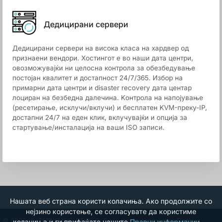
Дедицирани сервери
Дедицирани сервери на висока класа на хардвер од
признаени вендори. Хостингот е во наши дата центри,
овозможувајќи ни целосна контрола за обезбедување
постојан квалитет и достапност 24/7/365. Избор на
примарни дата центри и disaster recovery дата центар
лоциран на безбедна далечина. Kонтрола на напојување
(ресетирање, исклучи/вклучи) и бесплатен KVM-преку-IP,
достапни 24/7 на еден клик, вклучувајќи и опција за
стартување/инсталација на ваши ISO записи.
Нашата веб страна користи колачиња. Ако продолжите со
нејзино користење, се согласувате да користиме
© 2026 ИНТЕРСПАЦЕ ДООЕЛ. Сите права задржани.
Правни
колачиња и ги прифаќате нашите
Правни информации
.