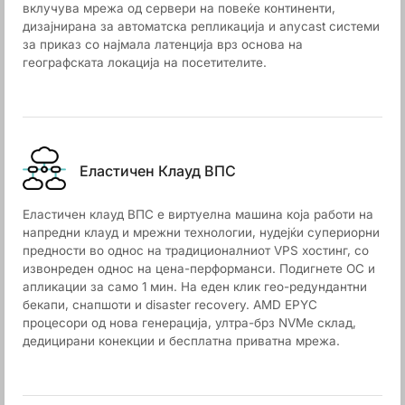
вклучува мрежа од сервери на повеќе континенти,
дизајнирана за автоматска репликација и anycast системи
за приказ со најмала латенција врз основа на
географската локација на посетителите.
Еластичен Клауд ВПС
Еластичен клауд ВПС е виртуелна машина која работи на
напредни клауд и мрежни технологии, нудејќи супериорни
предности во однос на традиционалниот VPS хостинг, со
извонреден однос на цена-перформанси. Подигнете ОС и
апликации за само 1 мин. На еден клик гео-редундантни
бекапи, снапшоти и disaster recovery. AMD EPYC
процесори од нова генерација, ултра-брз NVMe склад,
дедицирани конекции и бесплатна приватна мрежа.