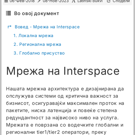
06-Фев-2018
08-Ное-2023
Latinski bukvi
Сподели
Во овој документ
↱
Вовед - Мрежа на Interspace
1.
Локална мрежа
2.
Регионална мрежа
3.
Глобално присуство
Мрежа на Interspace
Нашата мрежна архитектура е дизајнирана да
опслужува системи од критична важност за
бизнисот, осигуравајќи максимален проток на
пакетите, ниска латенција и повеќе степена
редундантност за највисоко ниво на услуга.
Мрежата е поврзана со водечките глобални и
регионални tier1/tier2 оператори, преку