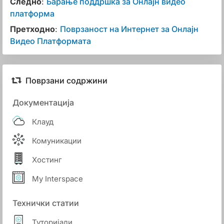
Следно
:
Барање поддршка за Онлајн видео
платформа
Претходно
:
Поврзаност на Интернет за Онлајн
Видео Платформата
Поврзани содржини
Документација
Клауд
Комуникации
Хостинг
My Interspace
Технички статии
Туторијали