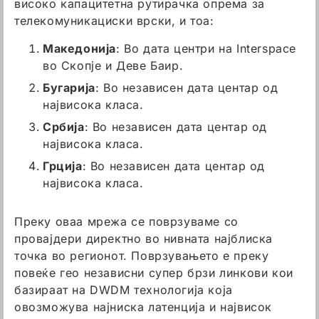
високо капацитетна рутирачка опрема за
телекомуникациски врски, и тоа:
Македонија
: Во дата центри на Interspace
во Скопје и Деве Баир.
Бугарија
: Во независен дата центар од
највисока класа.
Србија
: Во независен дата центар од
највисока класа.
Грција
: Во независен дата центар од
највисока класа.
Преку оваа мрежа се поврзуваме со
провајдери директно во нивната најблиска
точка во регионот. Поврзувањето е преку
повеќе гео независни супер брзи линкови кои
базираат на DWDM технологија која
овозможува најниска латенција и највисок