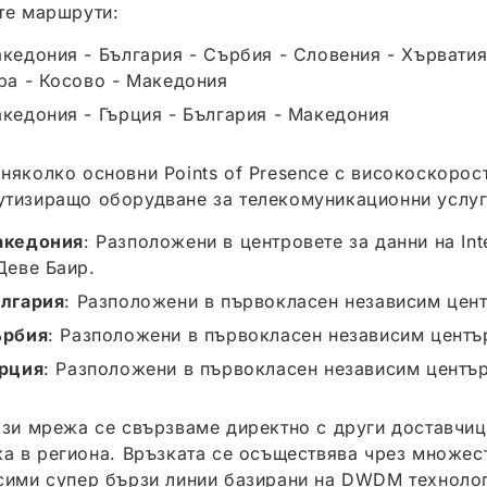
те маршрути:
кедония - България - Сърбия - Словения - Хърватия
ра - Косово - Македония
кедония - Гърция - България - Македония
няколко основни Points of Presence с високоскорос
тизиращо оборудване за телекомуникационни услуг
акедония
: Разположени в центровете за данни на In
Деве Баир.
лгария
: Разположени в първокласен независим цент
ърбия
: Разположени в първокласен независим център
рция
: Разположени в първокласен независим център
ази мрежа се свързваме директно с други доставчиц
ка в региона. Връзката се осъществява чрез множес
сими супер бързи линии базирани на DWDM технолог