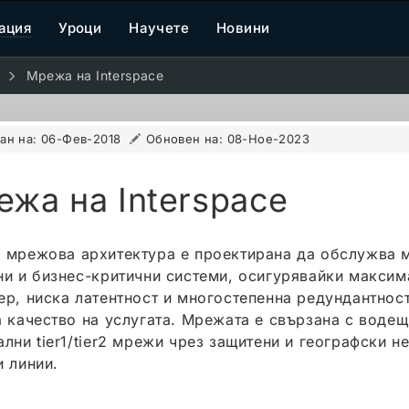
ация
Уроци
Научете
Новини
Мрежа на Interspace
ан на:
06-Фев-2018
Обновен на:
08-Ное-2023
жа на Interspace
 мрежова архитектура е проектирана да обслужва 
ни и бизнес-критични системи, осигурявайки максим
ер, ниска латентност и многостепенна редундантнос
а качество на услугата. Мрежата е свързана с водещ
ални tier1/tier2 мрежи чрез защитени и географски н
и линии.