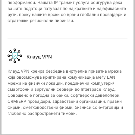
перформанси. Нашата IP транзит услуга осигурува дека
вашите податоци патуваат по најкратките и најефикасните
рути, преку нашите врски со врвни глобални провајдери и
стратешки регионални пирингзи.
Клауд VPN
Клауд VPN креира безбедна виртуелна приватна мрежа
која овозможува криптирана комуникација меѓу LAN
мрежи на физички локации, поединечни компјутери/
смартфони и виртуелни сервери во Interspace Клауд.
Совршено е погодна за банки, софтверски девелопери,
CRM/ERP провајдери, здравствени организации, правни
фирми, сметководствени фирми, бизниси со е-трговија и
глобално распространети тимови.