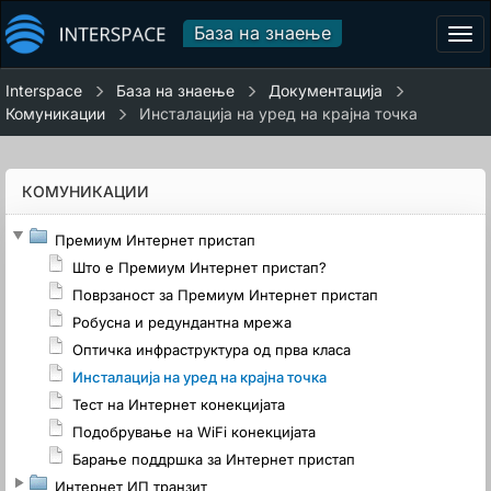
База на знаење
Tog
navi
Interspace
База на знаење
Документација
Комуникации
Инсталација на уред на крајна точка
КОМУНИКАЦИИ
Премиум Интернет пристап
Што е Премиум Интернет пристап?
Поврзаност за Премиум Интернет пристап
Робусна и редундантна мрежа
Оптичкa инфраструктура од прва класа
Инсталација на уред на крајна точка
Тест на Интернет конекцијата
Подобрување на WiFi конекцијата
Барање поддршка за Интернет пристап
Интернет ИП транзит