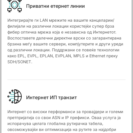
Приватни етернет линии
Интегрирајте ги LAN мрежите на вашите канцеларии/
филијали на различни локации користејќи супер брза
фибер оптичка мрежа која е независна од Интернетот.
Воспоставете далечни директни врски со загарантирана
брзина меѓу вашите сервери, компјутерите и други уреди
од различни локации. Поддржани се повеќе технологии
како EPL, EVPL, EPLAN, EVPLAN, MPLS и Ethernet преку
SDH/SONET.
Интернет ИП транзит
Интернет со високи перформанси за провајдери и големи
претпријатија со свои ASN и IP префикси. Оваа услуга ја
испорачува целата глобална рутирачка табела,
овозможувајќи ви оптимизација на рутите за најдобри