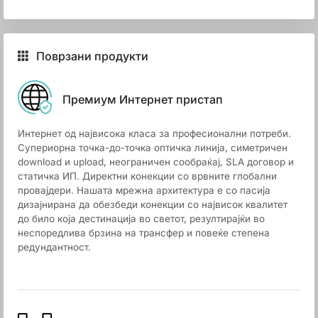
Поврзани продукти
Премиум Интернет пристап
Интернет од највисока класа за професионални потреби.
Супериорна точка-до-точка оптичка линија, симетричен
download и upload, неограничен сообраќај, SLA договор и
статичка ИП. Директни конекции со врвните глобални
провајдери. Нашата мрежна архитектура е со пасија
дизајнирана да обезбеди конекции со највисок квалитет
до било која дестинација во светот, резултирајќи во
неспоредлива брзина на трансфер и повеќе степена
редундантност.