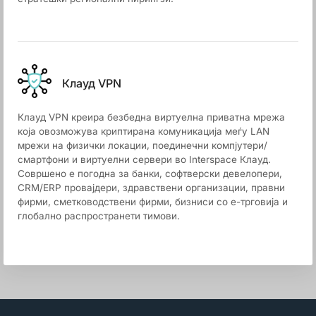
Клауд VPN
Клауд VPN креира безбедна виртуелна приватна мрежа
која овозможува криптирана комуникација меѓу LAN
мрежи на физички локации, поединечни компјутери/
смартфони и виртуелни сервери во Interspace Клауд.
Совршено е погодна за банки, софтверски девелопери,
CRM/ERP провајдери, здравствени организации, правни
фирми, сметководствени фирми, бизниси со е-трговија и
глобално распространети тимови.