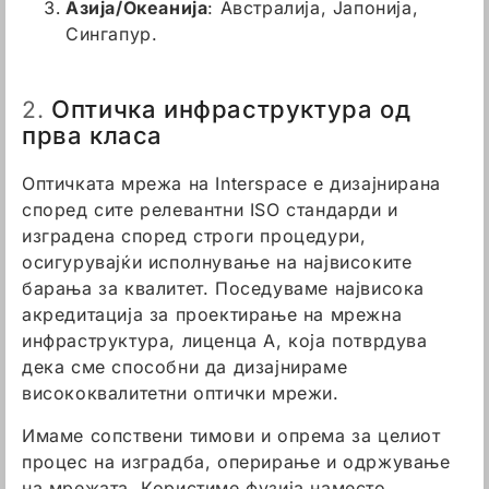
Азија/Океанија
: Австралија, Јапонија,
Сингапур.
Оптичкa инфраструктура од
2.
прва класа
Оптичката мрежа на Interspace е дизајнирана
според сите релевантни ISO стандарди и
изградена според строги процедури,
осигурувајќи исполнување на највисоките
барања за квалитет. Поседуваме највисока
акредитација за проектирање на мрежна
инфраструктура, лиценца А, која потврдува
дека сме способни да дизајнираме
висококвалитетни оптички мрежи.
Имаме сопствени тимови и опрема за целиот
процес на изградба, оперирање и одржување
на мрежата. Користиме фузија наместо