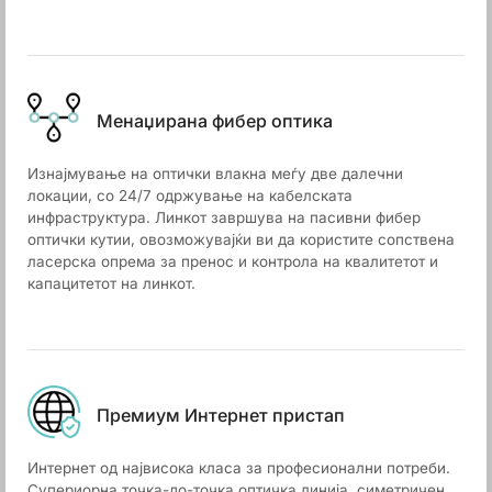
Менаџирана фибер оптика
Изнајмување на оптички влакна меѓу две далечни
локации, со 24/7 одржување на кабелската
инфраструктура. Линкот завршува на пасивни фибер
оптички кутии, овозможувајќи ви да користите сопствена
ласерска опрема за пренос и контрола на квалитетот и
капацитетот на линкот.
Премиум Интернет пристап
Интернет од највисока класа за професионални потреби.
Супериорна точка-до-точка оптичка линија, симетричен