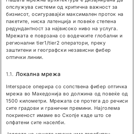
опслужува системи од критична важност за
бизнисот, осигуравајќи максимален проток на
пакетите, ниска латенција и повеќе степена
редундантност за највисоко ниво на услуга.
Мрежата е поврзана со водечките глобални и
регионални tier1/tier2 оператори, преку
заштитени и географски независни фибер
оптички линии.
1.1.
Локална мрежа
Interspace оперира со сопствена фибер оптичка
мрежа во Македонија во должина од повеќе од
1500 километри. Мрежата се протега до речиси
сите градови и гранични премини. Најголема
покриеност имаме во Скопје каде што се
опфатени сите населби.