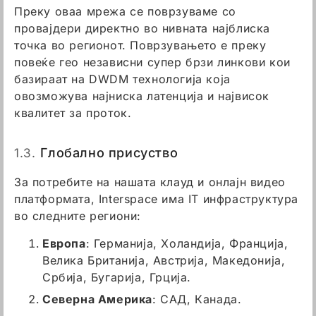
Преку оваа мрежа се поврзуваме со
провајдери директно во нивната најблиска
точка во регионот. Поврзувањето е преку
повеќе гео независни супер брзи линкови кои
базираат на DWDM технологија која
овозможува најниска латенција и највисок
квалитет за проток.
1.3.
Глобално присуство
За потребите на нашата клауд и онлајн видео
платформата, Interspace има IT инфраструктура
во следните региони:
Европа
: Германија, Холандија, Франција,
Велика Британија, Австрија, Македонија,
Србија, Бугарија, Грција.
Северна Америка
: САД, Канада.