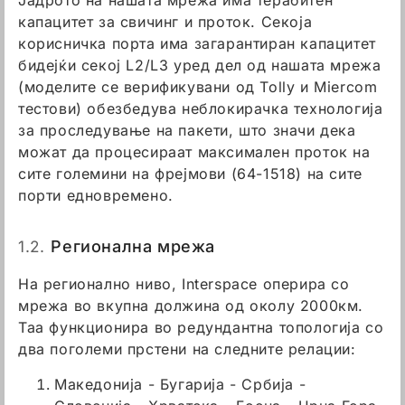
Јадрото на нашата мрежа има терабитен
капацитет за свичинг и проток. Секоја
корисничка порта има загарантиран капацитет
бидејќи секој L2/L3 уред дел од нашата мрежа
(моделите се верификувани од Tolly и Miercom
тестови) обезбедува неблокирачка технологија
за проследување на пакети, што значи дека
можат да процесираат максимален проток на
сите големини на фрејмови (64-1518) на сите
порти едновремено.
1.2.
Регионална мрежа
На регионално ниво, Interspace оперира со
мрежа во вкупна должина од околу 2000км.
Таа функционира во редундантна топологија со
два поголеми прстени на следните релации:
Македонија - Бугарија - Србија -