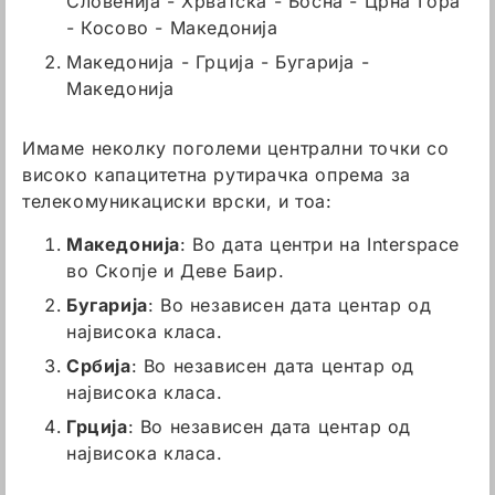
Словенија - Хрватска - Босна - Црна Гора
- Косово - Македонија
Македонија - Грција - Бугарија -
Македонија
Имаме неколку поголеми централни точки со
високо капацитетна рутирачка опрема за
телекомуникациски врски, и тоа:
Македонија
: Во дата центри на Interspace
во Скопје и Деве Баир.
Бугарија
: Во независен дата центар од
највисока класа.
Србија
: Во независен дата центар од
највисока класа.
Грција
: Во независен дата центар од
највисока класа.