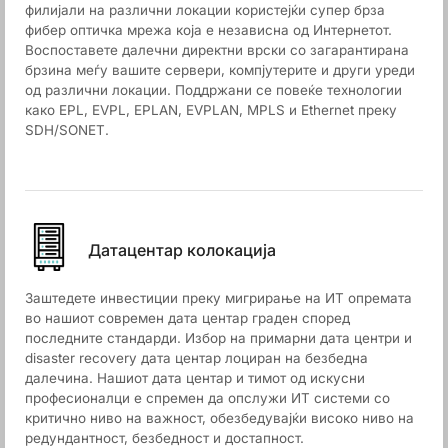
филијали на различни локации користејќи супер брза
фибер оптичка мрежа која е независна од Интернетот.
Воспоставете далечни директни врски со загарантирана
брзина меѓу вашите сервери, компјутерите и други уреди
од различни локации. Поддржани се повеќе технологии
како EPL, EVPL, EPLAN, EVPLAN, MPLS и Ethernet преку
SDH/SONET.
Датацентар колокација
Заштедете инвестиции преку мигрирање на ИТ опремата
во нашиот современ дата центар граден според
последните стандарди. Избор на примарни дата центри и
disaster recovery дата центар лоциран на безбедна
далечина. Нашиот дата центар и тимот од искусни
професионалци е спремен да опслужи ИТ системи со
критично ниво на важност, обезбедувајќи високо ниво на
редундантност, безбедност и достапност.