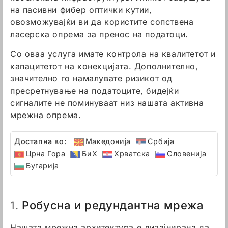
на пасивни фибер оптички кутии,
овозможувајќи ви да користите сопствена
ласерска опрема за пренос на податоци.
Со оваа услуга имате контрола на квалитетот и
капацитетот на конекцијата. Дополнително,
значително го намалувате ризикот од
пресретнување на податоците, бидејќи
сигналите не поминуваат низ нашата активна
мрежна опрема.
Достапна во:
Македонија
Србија
Црна Гора
БиХ
Хрватска
Словенија
Бугарија
Робусна и редундантна мрежа
1.
Нашата мрежна архитектура е дизајнирана да