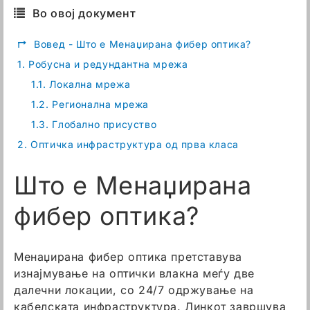
Во овој документ
↱
Вовед - Што е Менаџирана фибер оптика?
1.
Робусна и редундантна мрежа
1.1.
Локална мрежа
1.2.
Регионална мрежа
1.3.
Глобално присуство
2.
Оптичкa инфраструктура од прва класа
Што е Менаџирана
фибер оптика?
Менаџирана фибер оптика претставува
изнајмување на оптички влакна меѓу две
далечни локации, со 24/7 одржување на
кабелската инфраструктура. Линкот завршува