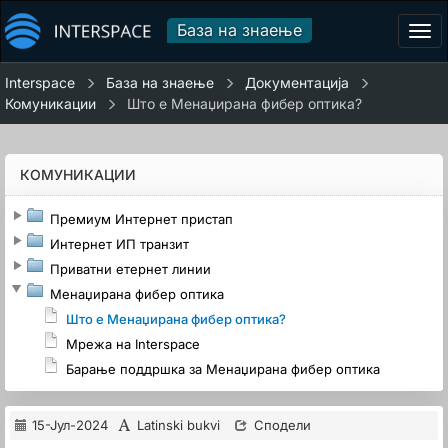
База на знаење
Tog
navi
Interspace
База на знаење
Документација
Комуникации
Што е Менаџирана фибер оптика?
КОМУНИКАЦИИ
Премиум Интернет пристап
Интернет ИП транзит
Приватни етернет линии
Менаџирана фибер оптика
Што е Менаџирана фибер оптика?
Мрежа на Interspace
Барање поддршка за Менаџирана фибер оптика
15-Јул-2024
Latinski bukvi
Сподели