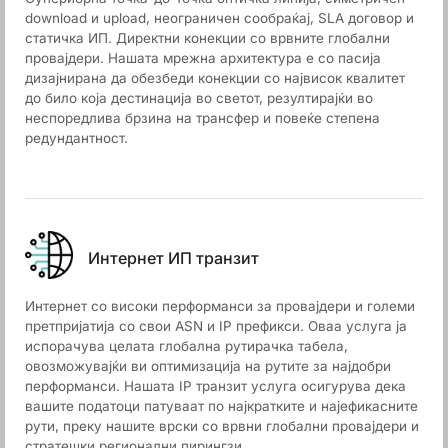
download и upload, неограничен сообраќај, SLA договор и
статичка ИП. Директни конекции со врвните глобални
провајдери. Нашата мрежна архитектура е со пасија
дизајнирана да обезбеди конекции со највисок квалитет
до било која дестинација во светот, резултирајќи во
неспоредлива брзина на трансфер и повеќе степена
редундантност.
Интернет ИП транзит
Интернет со високи перформанси за провајдери и големи
претпријатија со свои ASN и IP префикси. Оваа услуга ја
испорачува целата глобална рутирачка табела,
овозможувајќи ви оптимизација на рутите за најдобри
перформанси. Нашата IP транзит услуга осигурува дека
вашите податоци патуваат по најкратките и најефикасните
рути, преку нашите врски со врвни глобални провајдери и
стратешки регионални пирингзи.