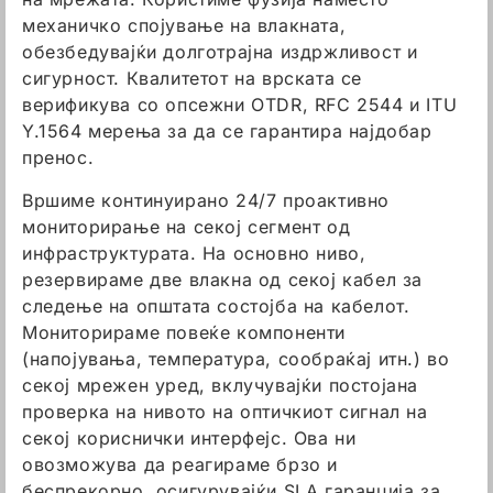
механичко спојување на влакната,
обезбедувајќи долготрајна издржливост и
сигурност. Квалитетот на врската се
верификува со опсежни OTDR, RFC 2544 и ITU
Y.1564 мерења за да се гарантира најдобар
пренос.
Вршиме континуирано 24/7 проактивно
мониторирање на секој сегмент од
инфраструктурата. На основно ниво,
резервираме две влакна од секој кабел за
следење на општата состојба на кабелот.
Мониторираме повеќе компоненти
(напојувања, температура, сообраќај итн.) во
секој мрежен уред, вклучувајќи постојана
проверка на нивото на оптичкиот сигнал на
секој кориснички интерфејс. Ова ни
овозможува да реагираме брзо и
беспрекорно, осигурувајќи SLA гаранција за