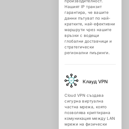
производителност.
Нашият IP транзит
гарантира, че вашите
данни пътуват по най-
кратките, най-ефективни
маршрути чрез нашите
връзки с водещи
глобални доставчици и
стратегически
регионални пиъринги.
Клауд VPN
Cloud VPN създава
сигурна виртуална
частна мрежа, която
позволява криптирана
комуникация между LAN
мрежи на физически