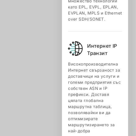
множество технологии
като EPL, EVPL, EPLAN,
EVPLAN, MPLS и Ethernet
over SDH/SONET.
Интернет IP
Транзит
Високопроизводителна
Интернет свързаност за
доставчици на услуги и
големи предприятия със
собствен ASN и IP
префикси. Доставя
цялата глобална
маршрутна таблица,
позволявайки ви да
оптимизирате
маршрутизирането за
най-добра