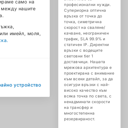
ираме само на
професионални нужди.
е между нашите
Супериорна оптична
а.
връзка от точка до
точка, симетрична
ръжка,
скорост на сваляне/
или имейл, моля,
качване, неограничен
трафик, SLA 99.9% и
жка.
статичен IP. Директни
връзки с водещите
световни tier 1
доставчици. Нашата
мрежова архитектура е
проектирана с внимание
към всеки детайл, за да
райно устройство
осигури връзки с най-
високо качество към
всяка точка по света, с
ненадминати скорости
на трансфер и
многостепенна
резервираност.