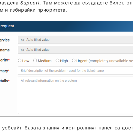
раздела
Support
. Там можете да създадете билет, о
м и избирайки приоритета.
 уебсайт, базата знания и контролният панел са дос