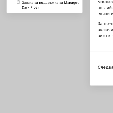
множес
Заявка за поддръжка за Managed
англий
Dark Fiber
екипи 
За по-
включи
вижте 
Следв