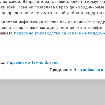
тво езици. Въпреки това, с нашите клиенти комуник
ски език. Това ни позволява бързо да координирам
и да предоставяме възможно най-добрата поддръжк
подробна информация за това как да поискате подд
телно алтернативни методи за контакт като телефон 
нашето
подробно ръководство за искане на поддръ
ащ
:
Управляемо Тъмно Влакно
Предишен
:
Настройка на к