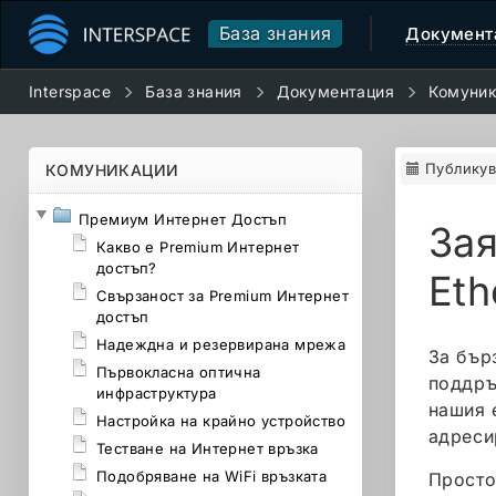
База знания
Документ
Interspace
База знания
Документация
Комуни
Публикув
КОМУНИКАЦИИ
Премиум Интернет Достъп
Зая
Какво е Premium Интернет
достъп?
Eth
Свързаност за Premium Интернет
достъп
Надеждна и резервирана мрежа
За бър
Първокласна оптична
поддръ
инфраструктура
нашия 
Настройка на крайно устройство
адреси
Тестване на Интернет връзка
Подобряване на WiFi връзката
Просто