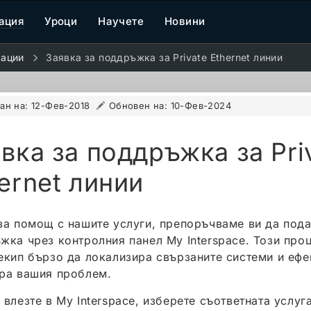
ация
Уроци
Научете
Новини
кации
Заявка за поддръжка за Private Ethernet линии
ан на:
12-Фев-2018
Обновен на:
10-Фев-2024
вка за поддръжка за Pri
ernet линии
за помощ с нашите услуги, препоръчваме ви да пода
жка чрез контролния панел My Interspace. Този про
екип бързо да локализира свързаните системи и ефе
ра вашия проблем.
 влезте в My Interspace, изберете съответната услуг