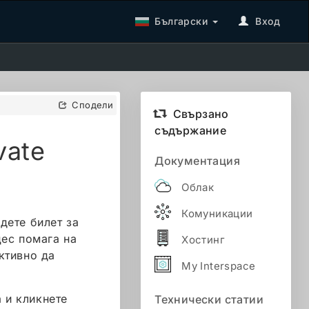
Български
Вход
Сподели
Свързано
съдържание
vate
Документация
Облак
Комуникации
дете билет за
цес помага на
Хостинг
ктивно да
My Interspace
а и кликнете
Технически статии