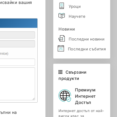
писвайки вашия
Уроци
Научете
Новини
Последни новини
Последни събития
Свързани
продукти
Премиум
Интернет
Достъп
Интернет достъп от най-
тъпни на
висок клас за