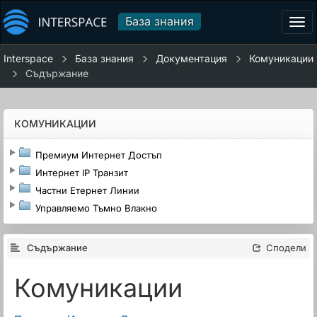
База знания
Tog
navi
Interspace
База знания
Документация
Комуникации
Съдържание
КОМУНИКАЦИИ
Премиум Интернет Достъп
Интернет IP Транзит
Частни Етернет Линии
Управляемо Тъмно Влакно
Съдържание
Сподели
Комуникации