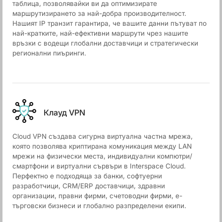
таблица, позволявайки ви да оптимизирате
маршрутизирането за най-добра производителност.
Нашият IP транзит гарантира, че вашите данни пътуват по
най-кратките, най-ефективни маршрути чрез нашите
връзки с водещи глобални доставчици и стратегически
регионални пиъринги.
Клауд VPN
Cloud VPN създава сигурна виртуална частна мрежа,
която позволява криптирана комуникация между LAN
мрежи на физически места, индивидуални компютри/
смартфони и виртуални сървъри в Interspace Cloud.
Перфектно е подходяща за банки, софтуерни
разработчици, CRM/ERP доставчици, здравни
организации, правни фирми, счетоводни фирми, е-
търговски бизнеси и глобално разпределени екипи.