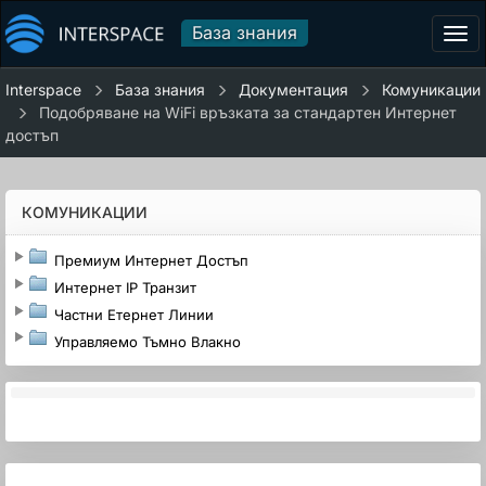
База знания
Tog
navi
Interspace
База знания
Документация
Комуникации
Подобряване на WiFi връзката за стандартен Интернет
достъп
КОМУНИКАЦИИ
Премиум Интернет Достъп
Интернет IP Транзит
Частни Етернет Линии
Управляемо Тъмно Влакно