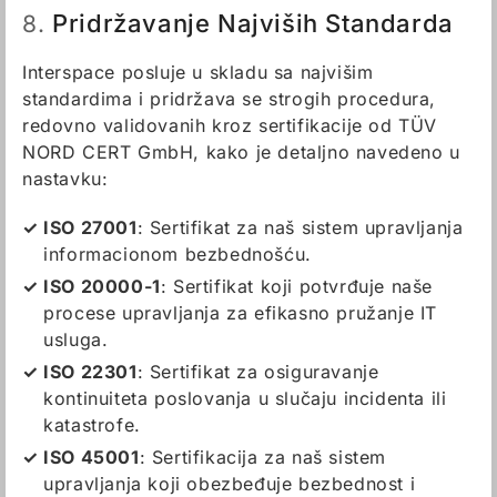
Pridržavanje Najviših Standarda
8.
Interspace posluje u skladu sa najvišim
standardima i pridržava se strogih procedura,
redovno validovanih kroz sertifikacije od TÜV
NORD CERT GmbH, kako je detaljno navedeno u
nastavku:
ISO 27001
: Sertifikat za naš sistem upravljanja
informacionom bezbednošću.
ISO 20000-1
: Sertifikat koji potvrđuje naše
procese upravljanja za efikasno pružanje IT
usluga.
ISO 22301
: Sertifikat za osiguravanje
kontinuiteta poslovanja u slučaju incidenta ili
katastrofe.
ISO 45001
: Sertifikacija za naš sistem
upravljanja koji obezbeđuje bezbednost i