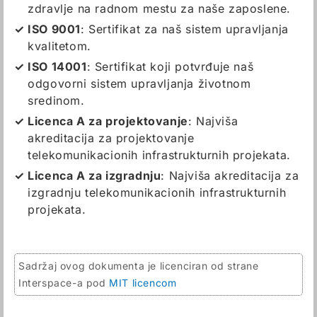
zdravlje na radnom mestu za naše zaposlene.
ISO 9001
: Sertifikat za naš sistem upravljanja
kvalitetom.
ISO 14001
: Sertifikat koji potvrđuje naš
odgovorni sistem upravljanja životnom
sredinom.
Licenca A za projektovanje
: Najviša
akreditacija za projektovanje
telekomunikacionih infrastrukturnih projekata.
Licenca A za izgradnju
: Najviša akreditacija za
izgradnju telekomunikacionih infrastrukturnih
projekata.
Sadržaj ovog dokumenta je licenciran od strane
Interspace-a pod
MIT licencom