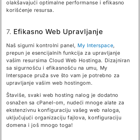
olakšavajući optimalne performanse i efikasno
korišćenje resursa.
Efikasno Web Upravljanje
7.
Naš sigurni kontrolni panel,
My Interspace
,
prepun je esencijalnih funkcija za upravljanje
vašim resursima Cloud Web Hostinga. Dizajniran
sa sigurnošću i efikasnošću na umu, My
Interspace pruža sve što vam je potrebno za
upravljanje vašim web hostingom.
Štaviše, svaki web hosting nalog je dodatno
osnažen sa cPanel-om, nudeći mnoge alate za
ekstenzivnu konfiguraciju vašeg web naloga,
uključujući organizaciju fajlova, konfiguraciju
domena i još mnogo toga!