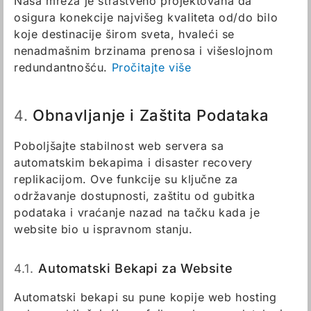
Naša mreža je strastveno projektovana da
osigura konekcije najvišeg kvaliteta od/do bilo
koje destinacije širom sveta, hvaleći se
nenadmašnim brzinama prenosa i višeslojnom
redundantnošću.
Pročitajte više
Obnavljanje i Zaštita Podataka
4.
Poboljšajte stabilnost web servera sa
automatskim bekapima i disaster recovery
replikacijom. Ove funkcije su ključne za
održavanje dostupnosti, zaštitu od gubitka
podataka i vraćanje nazad na tačku kada je
website bio u ispravnom stanju.
4.1.
Automatski Bekapi za Website
Automatski bekapi su pune kopije web hosting