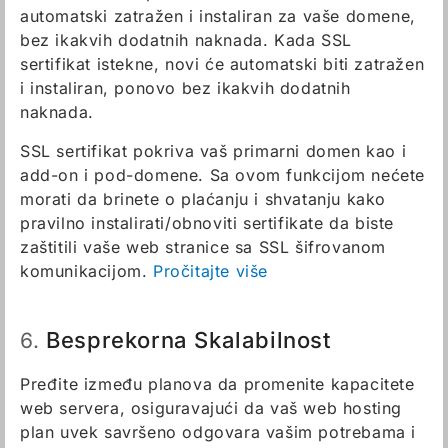
automatski zatražen i instaliran za vaše domene,
bez ikakvih dodatnih naknada. Kada SSL
sertifikat istekne, novi će automatski biti zatražen
i instaliran, ponovo bez ikakvih dodatnih
naknada.
SSL sertifikat pokriva vaš primarni domen kao i
add-on i pod-domene. Sa ovom funkcijom nećete
morati da brinete o plaćanju i shvatanju kako
pravilno instalirati/obnoviti sertifikate da biste
zaštitili vaše web stranice sa SSL šifrovanom
komunikacijom.
Pročitajte više
Besprekorna Skalabilnost
6.
Pređite između planova da promenite kapacitete
web servera, osiguravajući da vaš web hosting
plan uvek savršeno odgovara vašim potrebama i