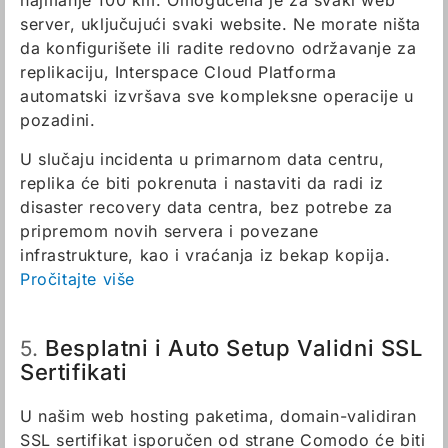
najmanje 100 km. Omogućena je za svaki web
server, uključujući svaki website. Ne morate ništa
da konfigurišete ili radite redovno održavanje za
replikaciju, Interspace Cloud Platforma
automatski izvršava sve kompleksne operacije u
pozadini.
U slučaju incidenta u primarnom data centru,
replika će biti pokrenuta i nastaviti da radi iz
disaster recovery data centra, bez potrebe za
pripremom novih servera i povezane
infrastrukture, kao i vraćanja iz bekap kopija.
Pročitajte više
Besplatni i Auto Setup Validni SSL
5.
Sertifikati
U našim web hosting paketima, domain-validiran
SSL sertifikat isporučen od strane Comodo će biti