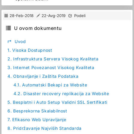
28-Feb-2018
22-Avg-2019
Podeli
U ovom dokumentu
↱
Uvod
1.
Visoka Dostupnost
2.
Infrastruktura Servera Visokog Kvaliteta
3.
Internet Povezanost Visokog Kvaliteta
4.
Obnavljanje i Zaštita Podataka
4.1.
Automatski Bekapi za Website
4.2.
Disaster recovery replikacija za Website
5.
Besplatni i Auto Setup Validni SSL Sertifikati
6.
Besprekorna Skalabilnost
7.
Efikasno Web Upravljanje
8.
Pridržavanje Najviših Standarda