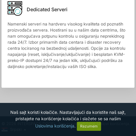
Dedicated Serveri
Namenski serveri na hardveru visokog kvaliteta od poznatih
proizvođača servera. Hostirani su u našim data centrima, što
nam omogućava potpunu kontrolu u osiguranju neprekidnog
rada 24/7. Izbor primarnih data centara i disaster recovery
centra lociranog na bezbednoj udaljenosti. Opcije za kontrolu
napajanja (reset, isključivanje/uključivanje) i besplatan KVM-
preko-IP dostupni 24/7 na jedan klik, uključujući podršku za
daljinsko pokretanje/instalaciju vaših ISO slika.
Naš sajt koristi kolačiće. Nastavljajući da koristite naš sajt,
pristajete na korišćenje kolačića i slažete se sa našim
© 2026 INTERSPACE DOOEL. Sva prava zadržana.
Uslovi korišćenja.
Uslovima korišćenja
.
Razumem
Srpski