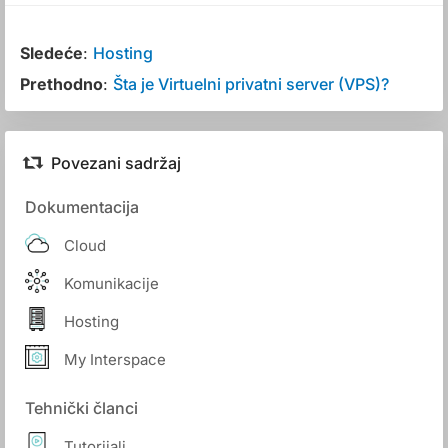
Sledeće
:
Hosting
Prethodno
:
Šta je Virtuelni privatni server (VPS)?
Povezani sadržaj
Dokumentacija
Cloud
Komunikacije
Hosting
My Interspace
Tehnički članci
Tutorijali