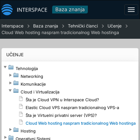
Baza znanja
Tog
navi
Interspace
Baza znanja
Tehnički članci
Učenje
Cloud Web hosting naspram tradicionalnog Web hostinga
UČENJE
Tehnologija
Networking
Komunikacije
Cloud i Virtualizacija
Šta je Cloud VPN u Interspace Cloud?
Elastic Cloud VPS naspram tradicionalnog VPS-a
Šta je Virtuelni privatni server (VPS)?
Cloud Web hosting naspram tradicionalnog Web hostinga
Hosting
Operativni Sistemi