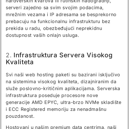
hardverskih kvarova ili rutinskih nadogradnji,
serveri zajedno sa svim svojim podacima,
mrežnim vezama i IP adresama se besprekorno
prebacuju na funkcionalnu infrastrukturu bez
prekida u radu, obezbeđujući neprekidnu
dostupnost vaših onlajn usluga.
Infrastruktura Servera Visokog
2.
Kvaliteta
Svi naši web hosting paketi su bazirani isključivo
na sistemima visokog kvaliteta, dizajniranim da
služe poslovno-kritičnim aplikacijama. Serverska
infrastruktura poseduje procesore nove
generacije AMD EPYC, ultra-brzo NVMe skladište
i ECC Registered memoriju za nenadmašnu
pouzdanost.
Hostovani u našim premium data centrima, naši