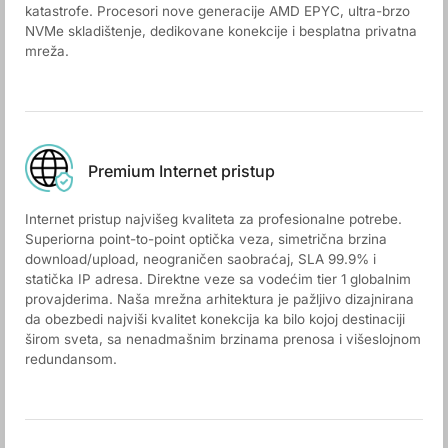
katastrofe. Procesori nove generacije AMD EPYC, ultra-brzo
NVMe skladištenje, dedikovane konekcije i besplatna privatna
mreža.
Premium Internet pristup
Internet pristup najvišeg kvaliteta za profesionalne potrebe.
Superiorna point-to-point optička veza, simetrična brzina
download/upload, neograničen saobraćaj, SLA 99.9% i
statička IP adresa. Direktne veze sa vodećim tier 1 globalnim
provajderima. Naša mrežna arhitektura je pažljivo dizajnirana
da obezbedi najviši kvalitet konekcija ka bilo kojoj destinaciji
širom sveta, sa nenadmašnim brzinama prenosa i višeslojnom
redundansom.