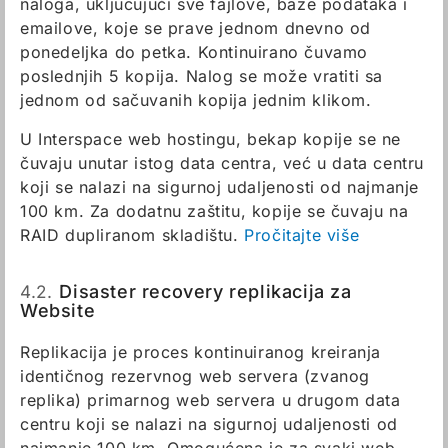
naloga, uključujući sve fajlove, baze podataka i
emailove, koje se prave jednom dnevno od
ponedeljka do petka. Kontinuirano čuvamo
poslednjih 5 kopija. Nalog se može vratiti sa
jednom od sačuvanih kopija jednim klikom.
U Interspace web hostingu, bekap kopije se ne
čuvaju unutar istog data centra, već u data centru
koji se nalazi na sigurnoj udaljenosti od najmanje
100 km. Za dodatnu zaštitu, kopije se čuvaju na
RAID dupliranom skladištu.
Pročitajte više
4.2.
Disaster recovery replikacija za
Website
Replikacija je proces kontinuiranog kreiranja
identičnog rezervnog web servera (zvanog
replika) primarnog web servera u drugom data
centru koji se nalazi na sigurnoj udaljenosti od