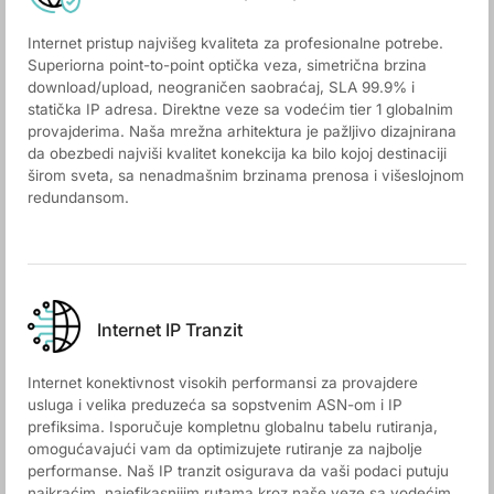
Internet pristup najvišeg kvaliteta za profesionalne potrebe.
Superiorna point-to-point optička veza, simetrična brzina
download/upload, neograničen saobraćaj, SLA 99.9% i
statička IP adresa. Direktne veze sa vodećim tier 1 globalnim
provajderima. Naša mrežna arhitektura je pažljivo dizajnirana
da obezbedi najviši kvalitet konekcija ka bilo kojoj destinaciji
širom sveta, sa nenadmašnim brzinama prenosa i višeslojnom
redundansom.
Internet IP Tranzit
Internet konektivnost visokih performansi za provajdere
usluga i velika preduzeća sa sopstvenim ASN-om i IP
prefiksima. Isporučuje kompletnu globalnu tabelu rutiranja,
omogućavajući vam da optimizujete rutiranje za najbolje
performanse. Naš IP tranzit osigurava da vaši podaci putuju
najkraćim, najefikasnijim rutama kroz naše veze sa vodećim