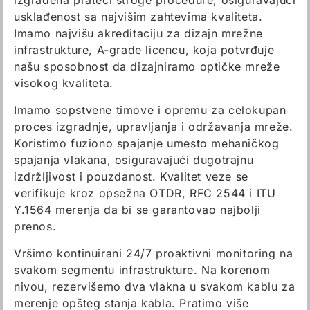
izgrađena prateći stroge procedure, osiguravajući
usklađenost sa najvišim zahtevima kvaliteta.
Imamo najvišu akreditaciju za dizajn mrežne
infrastrukture, A-grade licencu, koja potvrđuje
našu sposobnost da dizajniramo optičke mreže
visokog kvaliteta.
Imamo sopstvene timove i opremu za celokupan
proces izgradnje, upravljanja i održavanja mreže.
Koristimo fuziono spajanje umesto mehaničkog
spajanja vlakana, osiguravajući dugotrajnu
izdržljivost i pouzdanost. Kvalitet veze se
verifikuje kroz opsežna OTDR, RFC 2544 i ITU
Y.1564 merenja da bi se garantovao najbolji
prenos.
Vršimo kontinuirani 24/7 proaktivni monitoring na
svakom segmentu infrastrukture. Na korenom
nivou, rezervišemo dva vlakna u svakom kablu za
merenje opšteg stanja kabla. Pratimo više