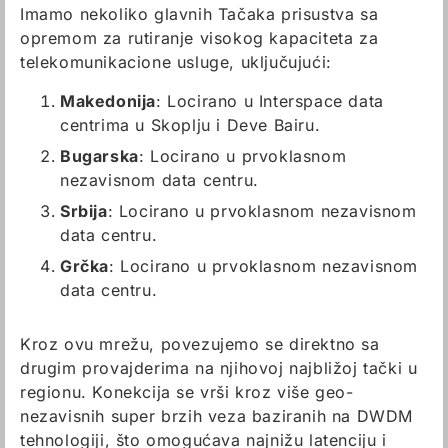
Imamo nekoliko glavnih Tačaka prisustva sa
opremom za rutiranje visokog kapaciteta za
telekomunikacione usluge, uključujući:
Makedonija
: Locirano u Interspace data
centrima u Skoplju i Deve Bairu.
Bugarska
: Locirano u prvoklasnom
nezavisnom data centru.
Srbija
: Locirano u prvoklasnom nezavisnom
data centru.
Grčka
: Locirano u prvoklasnom nezavisnom
data centru.
Kroz ovu mrežu, povezujemo se direktno sa
drugim provajderima na njihovoj najbližoj tački u
regionu. Konekcija se vrši kroz više geo-
nezavisnih super brzih veza baziranih na DWDM
tehnologiji, što omogućava najnižu latenciju i