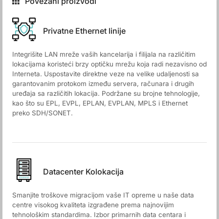
Povezani proizvodi
Privatne Ethernet linije
Integrišite LAN mreže vaših kancelarija i filijala na različitim
lokacijama koristeći brzу optičku mrežu koja radi nezavisno od
Interneta. Uspostavite direktne veze na velike udaljenosti sa
garantovanim protokom između servera, računara i drugih
uređaja sa različitih lokacija. Podržane su brojne tehnologije,
kao što su EPL, EVPL, EPLAN, EVPLAN, MPLS i Ethernet
preko SDH/SONET.
Datacenter Kolokacija
Smanjite troškove migracijom vaše IT opreme u naše data
centre visokog kvaliteta izgrađene prema najnovijim
tehnološkim standardima. Izbor primarnih data centara i