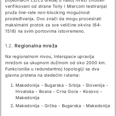
pojedinačni L2/L3 uređaj u našoj mreži (modeli
verifikovani od strane Tolly i Miercom testiranja)
pruža line-rate non-blocking mogućnost
prosleđivanja. Ovo znači da mogu procesirati
maksimalni protok za sve veličine okvira (64-
1518) na svim portovima istovremeno.
1.2.
Regionalna mreža
Na regionalnom nivou, Interspace upravlja
mrežom sa ukupnom dužinom od oko 2000 km.
Funkcioniše u redundantnoj topologiji sa dva
glavna prstena na sledećim rutama:
Makedonija - Bugarska - Srbija - Slovenija -
Hrvatska - Bosna - Crna Gora - Kosovo -
Makedonija
Makedonija - Grčka - Bugarska - Makedonija