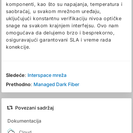
komponenti, kao što su napajanja, temperatura i
saobraćaj, u svakom mrežnom uređaju,
uključujući konstantnu verifikaciju nivoa optičke
snage na svakom krajnjem interfejsu. Ovo nam
omogućava da delujemo brzo i besprekorno,
osiguravajući garantovani SLA i vreme rada
konekcije.
Sledeće
:
Interspace mreža
Prethodno
:
Managed Dark Fiber
Povezani sadržaj
Dokumentacija
Cloud