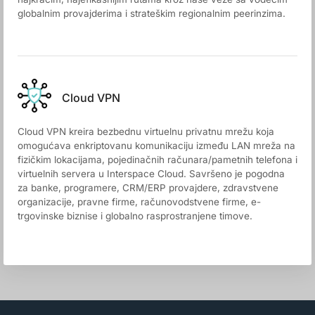
globalnim provajderima i strateškim regionalnim peerinzima.
Cloud VPN
Cloud VPN kreira bezbednu virtuelnu privatnu mrežu koja
omogućava enkriptovanu komunikaciju između LAN mreža na
fizičkim lokacijama, pojedinačnih računara/pametnih telefona i
virtuelnih servera u Interspace Cloud. Savršeno je pogodna
za banke, programere, CRM/ERP provajdere, zdravstvene
organizacije, pravne firme, računovodstvene firme, e-
trgovinske biznise i globalno rasprostranjene timove.