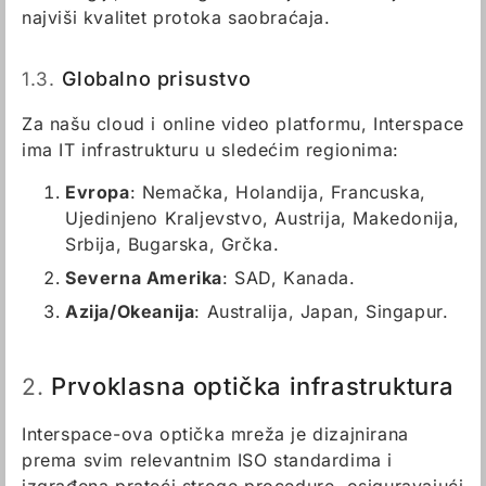
najviši kvalitet protoka saobraćaja.
1.3.
Globalno prisustvo
Za našu cloud i online video platformu, Interspace
ima IT infrastrukturu u sledećim regionima:
Evropa
: Nemačka, Holandija, Francuska,
Ujedinjeno Kraljevstvo, Austrija, Makedonija,
Srbija, Bugarska, Grčka.
Severna Amerika
: SAD, Kanada.
Azija/Okeanija
: Australija, Japan, Singapur.
Prvoklasna optička infrastruktura
2.
Interspace-ova optička mreža je dizajnirana
prema svim relevantnim ISO standardima i