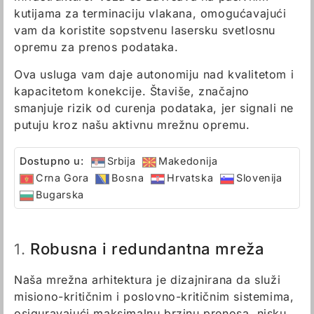
kutijama za terminaciju vlakana, omogućavajući
vam da koristite sopstvenu lasersku svetlosnu
opremu za prenos podataka.
Ova usluga vam daje autonomiju nad kvalitetom i
kapacitetom konekcije. Štaviše, značajno
smanjuje rizik od curenja podataka, jer signali ne
putuju kroz našu aktivnu mrežnu opremu.
Dostupno u:
Srbija
Makedonija
Crna Gora
Bosna
Hrvatska
Slovenija
Bugarska
Robusna i redundantna mreža
1.
Naša mrežna arhitektura je dizajnirana da služi
misiono-kritičnim i poslovno-kritičnim sistemima,
osiguravajući maksimalnu brzinu prenosa, nisku