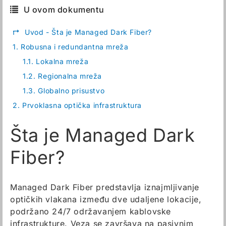
U ovom dokumentu
↱
Uvod - Šta je Managed Dark Fiber?
1.
Robusna i redundantna mreža
1.1.
Lokalna mreža
1.2.
Regionalna mreža
1.3.
Globalno prisustvo
2.
Prvoklasna optička infrastruktura
Šta je Managed Dark
Fiber?
Managed Dark Fiber predstavlja iznajmljivanje
optičkih vlakana između dve udaljene lokacije,
podržano 24/7 održavanjem kablovske
infrastrukture. Veza se završava na pasivnim