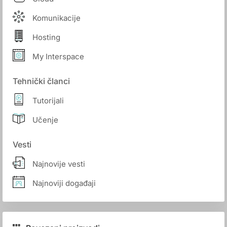
Komunikacije
Hosting
My Interspace
Tehnički članci
Tutorijali
Učenje
Vesti
Najnovije vesti
Najnoviji događaji