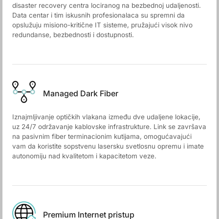
disaster recovery centra lociranog na bezbednoj udaljenosti.
Data centar i tim iskusnih profesionalaca su spremni da
opslužuju misiono-kritične IT sisteme, pružajući visok nivo
redundanse, bezbednosti i dostupnosti.
Managed Dark Fiber
Iznajmljivanje optičkih vlakana između dve udaljene lokacije,
uz 24/7 održavanje kablovske infrastrukture. Link se završava
na pasivnim fiber terminacionim kutijama, omogućavajući
vam da koristite sopstvenu lasersku svetlosnu opremu i imate
autonomiju nad kvalitetom i kapacitetom veze.
Premium Internet pristup