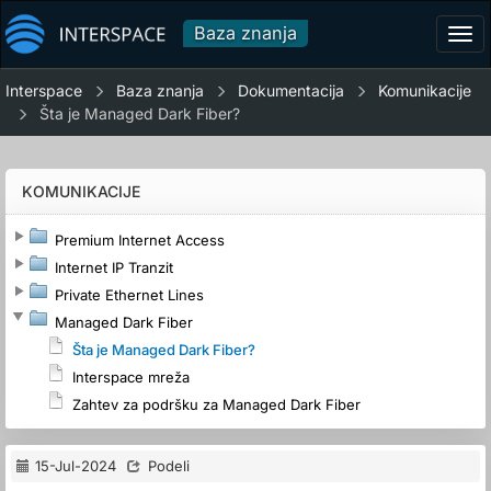
Baza znanja
Tog
navi
Interspace
Baza znanja
Dokumentacija
Komunikacije
Šta je Managed Dark Fiber?
KOMUNIKACIJE
Premium Internet Access
Internet IP Tranzit
Private Ethernet Lines
Managed Dark Fiber
Šta je Managed Dark Fiber?
Interspace mreža
Zahtev za podršku za Managed Dark Fiber
15-Jul-2024
Podeli