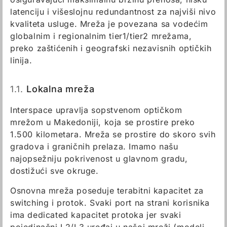
latenciju i višeslojnu redundantnost za najviši nivo
kvaliteta usluge. Mreža je povezana sa vodećim
globalnim i regionalnim tier1/tier2 mrežama,
preko zaštićenih i geografski nezavisnih optičkih
linija.
1.1.
Lokalna mreža
Interspace upravlja sopstvenom optičkom
mrežom u Makedoniji, koja se prostire preko
1.500 kilometara. Mreža se prostire do skoro svih
gradova i graničnih prelaza. Imamo našu
najopsežniju pokrivenost u glavnom gradu,
dostižući sve okruge.
Osnovna mreža poseduje terabitni kapacitet za
switching i protok. Svaki port na strani korisnika
ima dedicated kapacitet protoka jer svaki