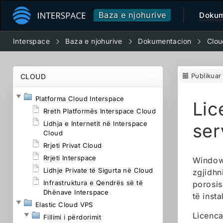
Baza e njohurive
Dokum
Interspace
Baza e njohurive
Dokumentacion
Clou
Publikua
CLOUD
Platforma Cloud Interspace
Lic
Rreth Platformës Interspace Cloud
Lidhja e Internetit në Interspace
ser
Cloud
Rrjeti Privat Cloud
Rrjeti Interspace
Windows
Lidhje Private të Sigurta në Cloud
zgjidhn
Infrastruktura e Qendrës së të
porosis
Dhënave Interspace
të inst
Elastic Cloud VPS
Licenca
Fillimi i përdorimit