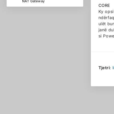
NAT Gateway
CORE
Ky opsi
ndërfaq
ulët bu
janë du
si Powe
Tjetri
: