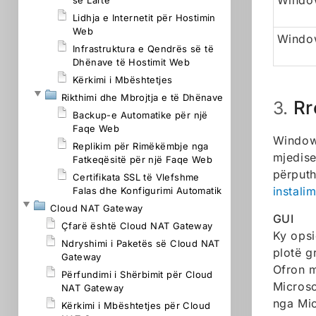
Windo
së Lartë
Lidhja e Internetit për Hostimin
Web
Window
Infrastruktura e Qendrës së të
Dhënave të Hostimit Web
Kërkimi i Mbështetjes
Rikthimi dhe Mbrojtja e të Dhënave
Rr
3.
Backup-e Automatike për një
Faqe Web
Windows
Replikim për Rimëkëmbje nga
mjedise
Fatkeqësitë për një Faqe Web
përputh
Certifikata SSL të Vlefshme
instalim
Falas dhe Konfigurimi Automatik
Cloud NAT Gateway
GUI
Çfarë është Cloud NAT Gateway
Ky opsi
Ndryshimi i Paketës së Cloud NAT
plotë g
Gateway
Ofron m
Përfundimi i Shërbimit për Cloud
Microso
NAT Gateway
nga Micr
Kërkimi i Mbështetjes për Cloud