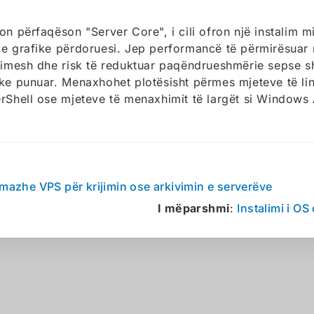
on përfaqëson "Server Core", i cili ofron një instalim m
e grafike përdoruesi. Jep performancë të përmirësua
rimesh dhe risk të reduktuar paqëndrueshmërie sepse 
ke punuar. Menaxhohet plotësisht përmes mjeteve të l
rShell ose mjeteve të menaxhimit të largët si Windows
Imazhe VPS për krijimin ose arkivimin e serverëve
I mëparshmi
:
Instalimi i O