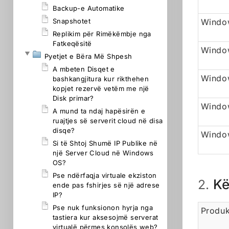
Backup-e Automatike
Snapshotet
Window
Replikim për Rimëkëmbje nga
Fatkeqësitë
Windo
Pyetjet e Bëra Më Shpesh
A mbeten Disqet e
Window
bashkangjitura kur rikthehen
kopjet rezervë vetëm me një
Disk primar?
Windo
A mund ta ndaj hapësirën e
ruajtjes së serverit cloud në disa
disqe?
Window
Si të Shtoj Shumë IP Publike në
një Server Cloud në Windows
OS?
Pse ndërfaqja virtuale ekziston
Kë
2.
ende pas fshirjes së një adrese
IP?
Pse nuk funksionon hyrja nga
Produk
tastiera kur aksesojmë serverat
virtualë përmes konsolës web?