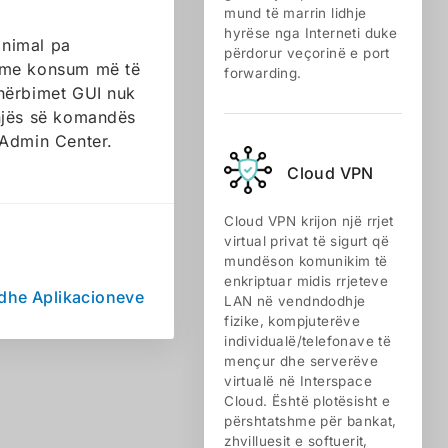
mund të marrin lidhje
hyrëse nga Interneti duke
inimal pa
përdorur veçorinë e port
r me konsum më të
forwarding.
shërbimet GUI nuk
injës së komandës
 Admin Center.
Cloud VPN
Cloud VPN krijon një rrjet
virtual privat të sigurt që
mundëson komunikim të
enkriptuar midis rrjeteve
S dhe Aplikacioneve
LAN në vendndodhje
fizike, kompjuterëve
individualë/telefonave të
mençur dhe serverëve
virtualë në Interspace
Cloud. Është plotësisht e
përshtatshme për bankat,
zhvilluesit e softuerit,