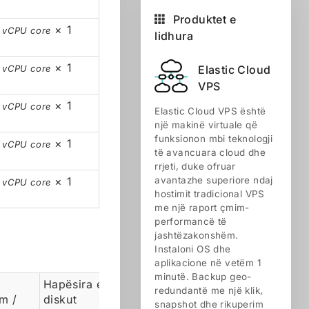
Produktet e
× 1
r vCPU core
lidhura
× 1
Elastic Cloud
r vCPU core
VPS
× 1
r vCPU core
Elastic Cloud VPS është
një makinë virtuale që
funksionon mbi teknologji
× 1
r vCPU core
të avancuara cloud dhe
rrjeti, duke ofruar
× 1
avantazhe superiore ndaj
r vCPU core
hostimit tradicional VPS
me një raport çmim-
performancë të
jashtëzakonshëm.
Instaloni OS dhe
aplikacione në vetëm 1
minutë. Backup geo-
Hapësira e
redundantë me një klik,
m /
diskut
snapshot dhe rikuperim