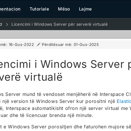
entacion
Tutoriale
Mëso
Lajme
d
Licencimi i Windows Server për serverë virtualë
r më:
16-Gus-2022
Përditësuar më:
01-Gus-2025
encimi i Windows Server 
verë virtualë
 Server mund të vendoset menjëherë në Interspace Cl
i një version të Windows Server kur porositni një
Elast
ë, Interspace automatikisht ofron një server virtual m
aluar dhe të licencuar brenda një minute.
t e Windows Server porositjen dhe faturohen mujore s