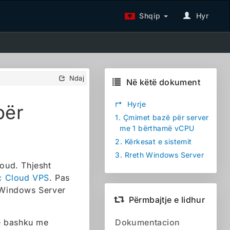
Shqip
Hyr
Ndaj
Në këtë dokument
↱
Hyrje
për
1.
Çmimet bazë për server
me 1 bërthamë vCPU
2.
Kërkesat e sistemit
3.
Rreth Windows Server
oud. Thjesht
ic Cloud VPS
. Pas
e Windows Server
Përmbajtje e lidhur
ë bashku me
Dokumentacion