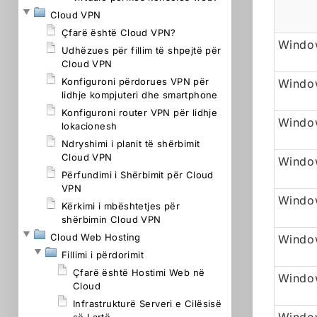
Cloud VPN
Çfarë është Cloud VPN?
Window
Udhëzues për fillim të shpejtë për
Cloud VPN
Konfiguroni përdorues VPN për
Windo
lidhje kompjuteri dhe smartphone
Konfiguroni router VPN për lidhje
Window
lokacionesh
Ndryshimi i planit të shërbimit
Cloud VPN
Windo
Përfundimi i Shërbimit për Cloud
VPN
Window
Kërkimi i mbështetjes për
shërbimin Cloud VPN
Cloud Web Hosting
Windo
Fillimi i përdorimit
Çfarë është Hostimi Web në
Window
Cloud
Infrastrukturë Serveri e Cilësisë