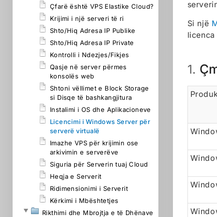
serveri
Çfarë është VPS Elastike Cloud?
Krijimi i një serveri të ri
Si një
M
Shto/Hiq Adresa IP Publike
licenca
Shto/Hiq Adresa IP Private
Kontrolli i Ndezjes/Fikjes
Çm
1.
Qasje në server përmes
konsolës web
Shtoni vëllimet e Block Storage
Produk
si Disqe të bashkangjitura
Instalimi i OS dhe Aplikacioneve
Licencimi i Windows Server për
Window
serverë virtualë
Imazhe VPS për krijimin ose
arkivimin e serverëve
Windo
Siguria për Serverin tuaj Cloud
Heqja e Serverit
Window
Ridimensionimi i Serverit
Kërkimi i Mbështetjes
Windo
Rikthimi dhe Mbrojtja e të Dhënave