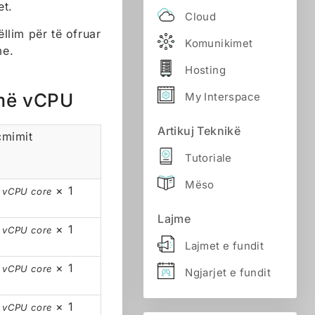
et.
Cloud
llim për të ofruar
Komunikimet
me.
Hosting
amë vCPU
My Interspace
Artikuj Teknikë
çmimit
Tutoriale
Mëso
× 1
r vCPU core
Lajme
× 1
r vCPU core
Lajmet e fundit
× 1
r vCPU core
Ngjarjet e fundit
× 1
r vCPU core