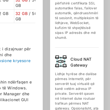
2 GB
32 GB
/ 50
përfshirë certifikata SSL
GB
automatike falas, failover
2 GB
32 GB
/ 50
automatik, qëndrueshmëri
të sesionit, multipleksim të
GB
lidhjeve, WebSocket,
kufizim të shpejtësisë
sipas IP adresës dhe më
shumë.
 i dizajnuar për
mi dhe
Cloud NАТ
psione kryesore
Gateway
Lidhje hyrëse dhe dalëse
përmes Internetit, për
shin ndërfaqen e
serverët tuaj virtualë që
op të Windows.
kanë vetëm adresa IP
ver Manager dhe
private. Serverët qasen
në Internet duke routuar
likacionet GUI
trafikun përmes NAT
gateway. Opsionalisht, ata