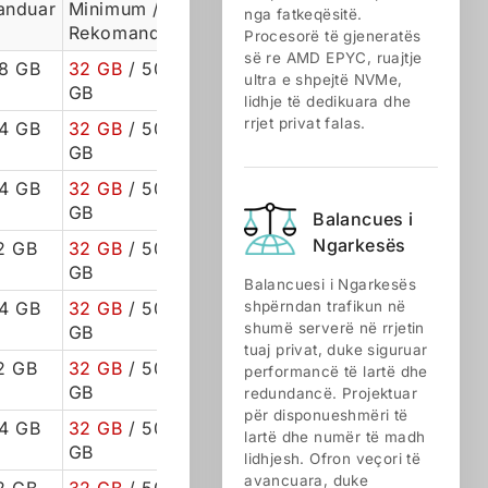
anduar
Minimum /
nga fatkeqësitë.
Rekomanduar
Procesorë të gjeneratës
së re AMD EPYC, ruajtje
8 GB
32 GB
/ 50
ultra e shpejtë NVMe,
GB
lidhje të dedikuara dhe
rrjet privat falas.
4 GB
32 GB
/ 50
GB
4 GB
32 GB
/ 50
GB
Balancues i
Ngarkesës
2 GB
32 GB
/ 50
GB
Balancuesi i Ngarkesës
4 GB
32 GB
/ 50
shpërndan trafikun në
shumë serverë në rrjetin
GB
tuaj privat, duke siguruar
2 GB
32 GB
/ 50
performancë të lartë dhe
GB
redundancë. Projektuar
për disponueshmëri të
4 GB
32 GB
/ 50
lartë dhe numër të madh
GB
lidhjesh. Ofron veçori të
avancuara, duke