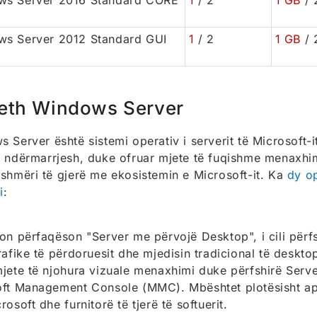
ws Server 2016 Standard CORE
1
/ 2
1 GB
/ 
s Server 2012 Standard GUI
1
/ 2
1 GB
/ 
eth Windows Server
 Server është sistemi operativ i serverit të Microsoft-it
 ndërmarrjesh, duke ofruar mjete të fuqishme menaxhi
shmëri të gjerë me ekosistemin e Microsoft-it. Ka
dy o
i
:
on përfaqëson "Server me përvojë Desktop", i cili përf
rafike të përdoruesit dhe mjedisin tradicional të deskt
jete të njohura vizuale menaxhimi duke përfshirë Ser
ft Management Console (MMC). Mbështet plotësisht ap
osoft dhe furnitorë të tjerë të softuerit.