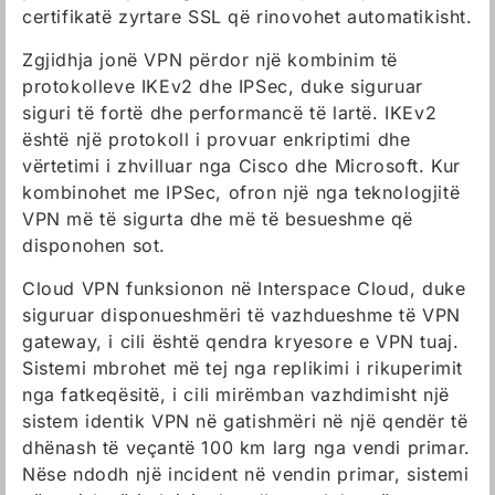
certifikatë zyrtare SSL që rinovohet automatikisht.
Zgjidhja jonë VPN përdor një kombinim të
protokolleve IKEv2 dhe IPSec, duke siguruar
siguri të fortë dhe performancë të lartë. IKEv2
është një protokoll i provuar enkriptimi dhe
vërtetimi i zhvilluar nga Cisco dhe Microsoft. Kur
kombinohet me IPSec, ofron një nga teknologjitë
VPN më të sigurta dhe më të besueshme që
disponohen sot.
Cloud VPN funksionon në Interspace Cloud, duke
siguruar disponueshmëri të vazhdueshme të VPN
gateway, i cili është qendra kryesore e VPN tuaj.
Sistemi mbrohet më tej nga replikimi i rikuperimit
nga fatkeqësitë, i cili mirëmban vazhdimisht një
sistem identik VPN në gatishmëri në një qendër të
dhënash të veçantë 100 km larg nga vendi primar.
Nëse ndodh një incident në vendin primar, sistemi