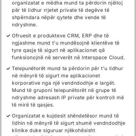
organizatat e mëdha mund ta përdorin njëlloj
për të lidhur rrjetet private të degëve të
shpërndara nëpër qytete dhe vende të
ndryshme.
Ofruesit e produkteve CRM, ERP dhe të
ngjashme mund t'u mundësojnë klientëve të
tyre qasje të sigurt në aplikacionet që
funksionojnë në serverët në Interspace Cloud.
Telepunëtorët mund ta përdorin për t'u lidhur
në mënyrë të sigurt me aplikacionet
korporative nga një vendndodhje e largët.
Mund të gruponi telepunëtorët në grupe të
ndryshme adresash IP private për kontroll më
të mirë të qasjes.
Organizatat e kujdesit shëndetësor mund të
lidhin në mënyrë të sigurt shumë vendndodhje
klinike duke siguruar njëkohësisht