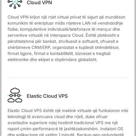
Cloud VPN
Cloud VPN krijon një rrjet virtual privat të sigurt që mundëson
komunikim të enkriptuar midis rrjeteve LAN në vendndodhje
fizike, kompjuterëve individualë/telefonave të mençur dhe
serverëve virtualë në Interspace Cloud. Është plotësisht e
përshtatshme për bankat, zhvilluesit e softuerit, ofruesit e
shërbimeve CRM/ERP, organizatat e kujdesit shëndetësor,
firmat ligjore, firmat e kontabilitetit, bizneset e tregtisë
elektronike dhe ekipet e shpërndara globalisht.
Elastic Cloud VPS
Elastic Cloud VPS është një makinë virtuale që funksionon mbi
teknologji të avancuara cloud dhe rrjeti, duke ofruar
avantazhe superiore ndaj hostimit tradicional VPS me një
raport çmim-performancë të jashtëzakonshëm. Instaloni OS
dhe aplikacione në vetëm 1 minutë. Backup geo-redundantë