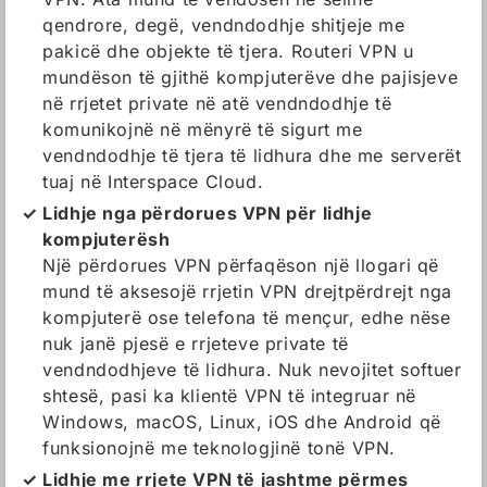
qendrore, degë, vendndodhje shitjeje me
pakicë dhe objekte të tjera. Routeri VPN u
mundëson të gjithë kompjuterëve dhe pajisjeve
në rrjetet private në atë vendndodhje të
komunikojnë në mënyrë të sigurt me
vendndodhje të tjera të lidhura dhe me serverët
tuaj në Interspace Cloud.
Lidhje nga përdorues VPN për lidhje
kompjuterësh
Një përdorues VPN përfaqëson një llogari që
mund të aksesojë rrjetin VPN drejtpërdrejt nga
kompjuterë ose telefona të mençur, edhe nëse
nuk janë pjesë e rrjeteve private të
vendndodhjeve të lidhura. Nuk nevojitet softuer
shtesë, pasi ka klientë VPN të integruar në
Windows, macOS, Linux, iOS dhe Android që
funksionojnë me teknologjinë tonë VPN.
Lidhje me rrjete VPN të jashtme përmes