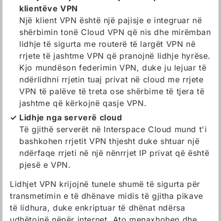
klientëve VPN
Një klient VPN është një pajisje e integruar në
shërbimin tonë Cloud VPN që nis dhe mirëmban
lidhje të sigurta me routerë të largët VPN në
rrjete të jashtme VPN që pranojnë lidhje hyrëse.
Kjo mundëson federimin VPN, duke ju lejuar të
ndërlidhni rrjetin tuaj privat në cloud me rrjete
VPN të palëve të treta ose shërbime të tjera të
jashtme që kërkojnë qasje VPN.
Lidhje nga serverë cloud
Të gjithë serverët në Interspace Cloud mund t'i
bashkohen rrjetit VPN thjesht duke shtuar një
ndërfaqe rrjeti në një nënrrjet IP privat që është
pjesë e VPN.
Lidhjet VPN krijojnë tunele shumë të sigurta për
transmetimin e të dhënave midis të gjitha pikave
të lidhura, duke enkriptuar të dhënat ndërsa
udhëtojnë nëpër internet. Ato menaxhohen dhe