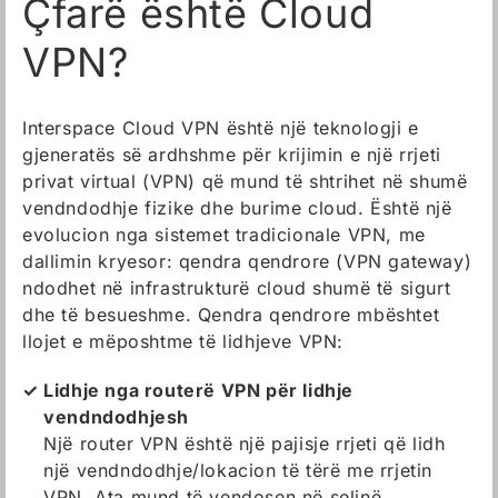
Çfarë është Cloud
VPN?
Interspace Cloud VPN është një teknologji e
gjeneratës së ardhshme për krijimin e një rrjeti
privat virtual (VPN) që mund të shtrihet në shumë
vendndodhje fizike dhe burime cloud. Është një
evolucion nga sistemet tradicionale VPN, me
dallimin kryesor: qendra qendrore (VPN gateway)
ndodhet në infrastrukturë cloud shumë të sigurt
dhe të besueshme. Qendra qendrore mbështet
llojet e mëposhtme të lidhjeve VPN:
Lidhje nga routerë VPN për lidhje
vendndodhjesh
Një router VPN është një pajisje rrjeti që lidh
një vendndodhje/lokacion të tërë me rrjetin
VPN. Ata mund të vendosen në selinë