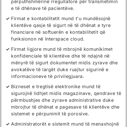
përputhshmërinë rregullatore për transmetimin
e të dhënave të pacientëve.
Firmat e kontabilitetit mund t'u mundësojnë
klientëve qasje të sigurt në të dhënat e tyre
financiare në softuerën e kontabilitetit që
funksionon në Interspace cloud.
Firmat ligjore mund të mbrojnë komunikimet
konfidenciale të klientëve dhe të ndajnë në
mënyrë të sigurt dokumentet midis zyrave dhe
avokatëve të largët duke ruajtur sigurinë e
informacioneve të privilegjuara.
Bizneset e tregtisë elektronike mund të
sigurojnë lidhjet midis magazinave, qendrave të
përmbushjes dhe zyrave administrative duke
mbrojtur të dhënat e pagesave të klientëve dhe
sistemet e përpunimit të porosive.
Administratorët e sistemit mund të menaxhojnë