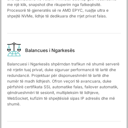
me një klik, snapshot dhe rikuperim nga fatkeqësitë.
Procesorë të gjeneratës së re AMD EPYC, ruajtje ultra e
shpejtë NVMe, lidhje të dedikuara dhe rrjet privat falas.
Balancues i Ngarkesës
Balancuesi i Ngarkesës shpërndan trafikun në shumë serverë
në rrjetin tuaj privat, duke siguruar performancë të lartë dhe
redundancë. Projektuar për disponueshmëri të lartë dhe
numër të madh lidhjesh. Ofron veçori të avancuara, duke
përfshirë certifikata SSL automatike falas, failover automatik,
qëndrueshmëri të sesionit, multipleksim të lidhjeve,
WebSocket, kufizim të shpejtësisë sipas IP adresës dhe më
shumë.