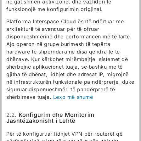
në gatishmëri aktivizohet dhe vazhdon të
funksionojë me konfigurimin origjinal.
Platforma Interspace Cloud është ndërtuar me
arkitekturë të avancuar për të ofruar
disponueshmërinë dhe performancën më të lartë.
Ajo operon në grupe burimesh të tepërta
hardware të shpërndara në disa qendra të të
dhënave. Kur kërkohet mirëmbajtje, sistemet që
shërbejnë aplikacionet tuaja, së bashku me të
gjitha të dhënat, lidhjet dhe adresat IP, migrojnë
në infrastrukturën funksionale pa ndërprerje, duke
siguruar disponueshmëri të pandërprerë të
shërbimeve tuaja.
Lexo më shumë
2.2.
Konfigurim dhe Monitorim
Jashtëzakonisht i Lehtë
Për të konfiguruar lidhjet VPN për routerët që