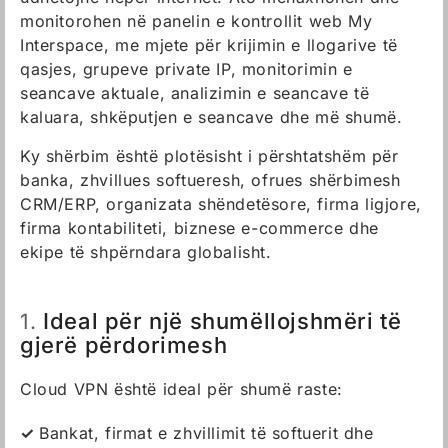
monitorohen në panelin e kontrollit web My
Interspace, me mjete për krijimin e llogarive të
qasjes, grupeve private IP, monitorimin e
seancave aktuale, analizimin e seancave të
kaluara, shkëputjen e seancave dhe më shumë.
Ky shërbim është plotësisht i përshtatshëm për
banka, zhvillues softueresh, ofrues shërbimesh
CRM/ERP, organizata shëndetësore, firma ligjore,
firma kontabiliteti, biznese e-commerce dhe
ekipe të shpërndara globalisht.
Ideal për një shumëllojshmëri të
1.
gjerë përdorimesh
Cloud VPN është ideal për shumë raste:
Bankat, firmat e zhvillimit të softuerit dhe