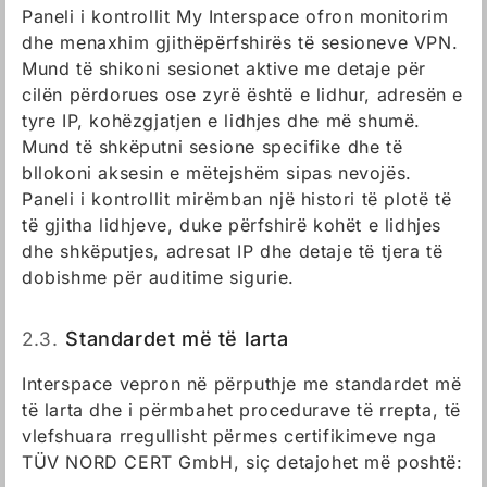
Paneli i kontrollit My Interspace ofron monitorim
dhe menaxhim gjithëpërfshirës të sesioneve VPN.
Mund të shikoni sesionet aktive me detaje për
cilën përdorues ose zyrë është e lidhur, adresën e
tyre IP, kohëzgjatjen e lidhjes dhe më shumë.
Mund të shkëputni sesione specifike dhe të
bllokoni aksesin e mëtejshëm sipas nevojës.
Paneli i kontrollit mirëmban një histori të plotë të
të gjitha lidhjeve, duke përfshirë kohët e lidhjes
dhe shkëputjes, adresat IP dhe detaje të tjera të
dobishme për auditime sigurie.
2.3.
Standardet më të larta
Interspace vepron në përputhje me standardet më
të larta dhe i përmbahet procedurave të rrepta, të
vlefshuara rregullisht përmes certifikimeve nga
TÜV NORD CERT GmbH, siç detajohet më poshtë: