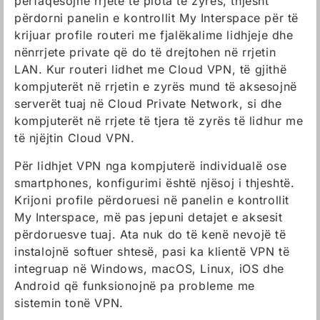
përfaqësojnë rrjete të plota të zyrës, thjesht
përdorni panelin e kontrollit My Interspace për të
krijuar profile routeri me fjalëkalime lidhjeje dhe
nënrrjete private që do të drejtohen në rrjetin
LAN. Kur routeri lidhet me Cloud VPN, të gjithë
kompjuterët në rrjetin e zyrës mund të aksesojnë
serverët tuaj në Cloud Private Network, si dhe
kompjuterët në rrjete të tjera të zyrës të lidhur me
të njëjtin Cloud VPN.
Për lidhjet VPN nga kompjuterë individualë ose
smartphones, konfigurimi është njësoj i thjeshtë.
Krijoni profile përdoruesi në panelin e kontrollit
My Interspace, më pas jepuni detajet e aksesit
përdoruesve tuaj. Ata nuk do të kenë nevojë të
instalojnë softuer shtesë, pasi ka klientë VPN të
integruар në Windows, macOS, Linux, iOS dhe
Android që funksionojnë pa probleme me
sistemin tonë VPN.