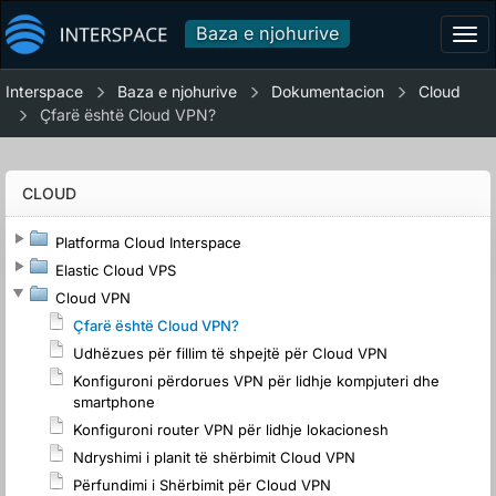
Baza e njohurive
Tog
navi
Interspace
Baza e njohurive
Dokumentacion
Cloud
Çfarë është Cloud VPN?
CLOUD
Platforma Cloud Interspace
Elastic Cloud VPS
Cloud VPN
Çfarë është Cloud VPN?
Udhëzues për fillim të shpejtë për Cloud VPN
Konfiguroni përdorues VPN për lidhje kompjuteri dhe
smartphone
Konfiguroni router VPN për lidhje lokacionesh
Ndryshimi i planit të shërbimit Cloud VPN
Përfundimi i Shërbimit për Cloud VPN