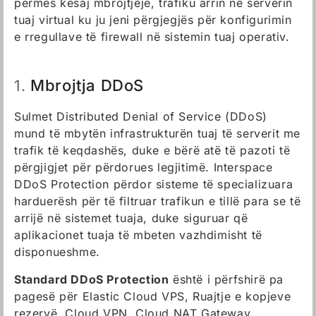
përmes kësaj mbrojtjeje, trafiku arrin në serverin
tuaj virtual ku ju jeni përgjegjës për konfigurimin
e rregullave të firewall në sistemin tuaj operativ.
Mbrojtja DDoS
1.
Sulmet Distributed Denial of Service (DDoS)
mund të mbytën infrastrukturën tuaj të serverit me
trafik të keqdashës, duke e bërë atë të pazoti të
përgjigjet për përdorues legjitimë. Interspace
DDoS Protection përdor sisteme të specializuara
harduerësh për të filtruar trafikun e tillë para se të
arrijë në sistemet tuaja, duke siguruar që
aplikacionet tuaja të mbeten vazhdimisht të
disponueshme.
Standard DDoS Protection
është i përfshirë pa
pagesë për Elastic Cloud VPS, Ruajtje e kopjeve
rezervë, Cloud VPN, Cloud NАТ Gateway,