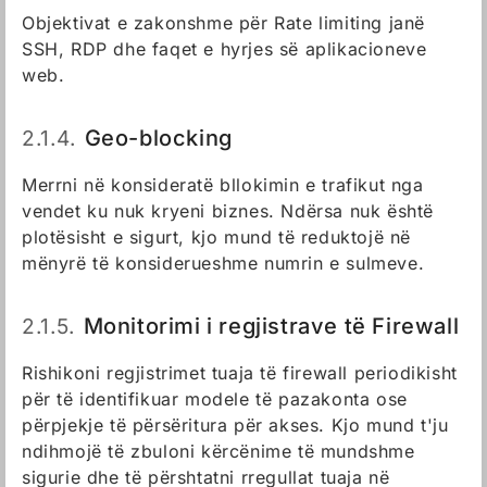
Objektivat e zakonshme për Rate limiting janë
SSH, RDP dhe faqet e hyrjes së aplikacioneve
web.
2.1.4.
Geo-blocking
Merrni në konsideratë bllokimin e trafikut nga
vendet ku nuk kryeni biznes. Ndërsa nuk është
plotësisht e sigurt, kjo mund të reduktojë në
mënyrë të konsiderueshme numrin e sulmeve.
2.1.5.
Monitorimi i regjistrave të Firewall
Rishikoni regjistrimet tuaja të firewall periodikisht
për të identifikuar modele të pazakonta ose
përpjekje të përsëritura për akses. Kjo mund t'ju
ndihmojë të zbuloni kërcënime të mundshme
sigurie dhe të përshtatni rregullat tuaja në