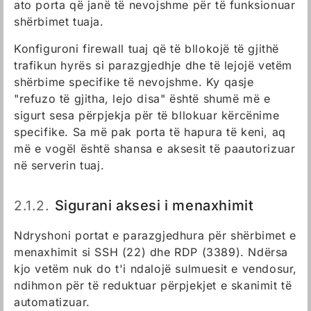
ato porta që janë të nevojshme për të funksionuar
shërbimet tuaja.
Konfiguroni firewall tuaj që të bllokojë të gjithë
trafikun hyrës si parazgjedhje dhe të lejojë vetëm
shërbime specifike të nevojshme. Ky qasje
"refuzo të gjitha, lejo disa" është shumë më e
sigurt sesa përpjekja për të bllokuar kërcënime
specifike. Sa më pak porta të hapura të keni, aq
më e vogël është shansa e aksesit të paautorizuar
në serverin tuaj.
2.1.2.
Sigurani aksesi i menaxhimit
Ndryshoni portat e parazgjedhura për shërbimet e
menaxhimit si SSH (22) dhe RDP (3389). Ndërsa
kjo vetëm nuk do t'i ndalojë sulmuesit e vendosur,
ndihmon për të reduktuar përpjekjet e skanimit të
automatizuar.