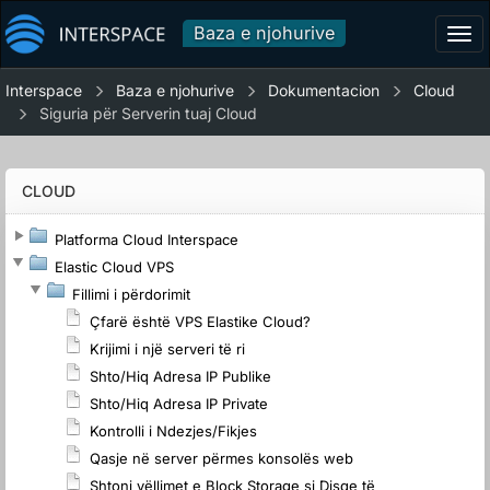
Baza e njohurive
Tog
navi
Interspace
Baza e njohurive
Dokumentacion
Cloud
Siguria për Serverin tuaj Cloud
CLOUD
Platforma Cloud Interspace
Elastic Cloud VPS
Fillimi i përdorimit
Çfarë është VPS Elastike Cloud?
Krijimi i një serveri të ri
Shto/Hiq Adresa IP Publike
Shto/Hiq Adresa IP Private
Kontrolli i Ndezjes/Fikjes
Qasje në server përmes konsolës web
Shtoni vëllimet e Block Storage si Disqe të