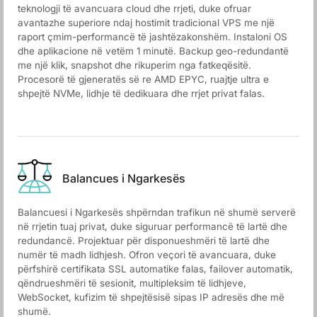
teknologji të avancuara cloud dhe rrjeti, duke ofruar
avantazhe superiore ndaj hostimit tradicional VPS me një
raport çmim-performancë të jashtëzakonshëm. Instaloni OS
dhe aplikacione në vetëm 1 minutë. Backup geo-redundantë
me një klik, snapshot dhe rikuperim nga fatkeqësitë.
Procesorë të gjeneratës së re AMD EPYC, ruajtje ultra e
shpejtë NVMe, lidhje të dedikuara dhe rrjet privat falas.
Balancues i Ngarkesës
Balancuesi i Ngarkesës shpërndan trafikun në shumë serverë
në rrjetin tuaj privat, duke siguruar performancë të lartë dhe
redundancë. Projektuar për disponueshmëri të lartë dhe
numër të madh lidhjesh. Ofron veçori të avancuara, duke
përfshirë certifikata SSL automatike falas, failover automatik,
qëndrueshmëri të sesionit, multipleksim të lidhjeve,
WebSocket, kufizim të shpejtësisë sipas IP adresës dhe më
shumë.