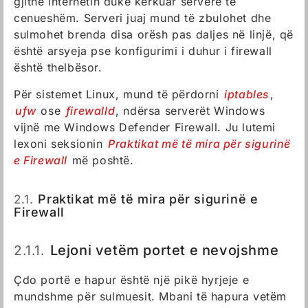
gjithë internetin duke kërkuar serverë të
cenueshëm. Serveri juaj mund të zbulohet dhe
sulmohet brenda disa orësh pas daljes në linjë, që
është arsyeja pse konfigurimi i duhur i firewall
është thelbësor.
Për sistemet Linux, mund të përdorni
iptables
,
ufw
ose
firewalld
, ndërsa serverët Windows
vijnë me Windows Defender Firewall. Ju lutemi
lexoni seksionin
Praktikat më të mira për sigurinë
e Firewall
më poshtë.
2.1.
Praktikat më të mira për sigurinë e
Firewall
2.1.1.
Lejoni vetëm portet e nevojshme
Çdo portë e hapur është një pikë hyrjeje e
mundshme për sulmuesit. Mbani të hapura vetëm