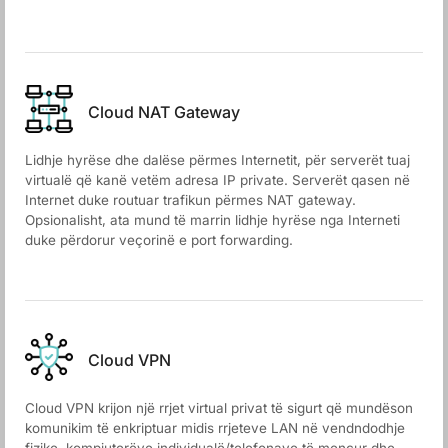
Cloud NАТ Gateway
Lidhje hyrëse dhe dalëse përmes Internetit, për serverët tuaj
virtualë që kanë vetëm adresa IP private. Serverët qasen në
Internet duke routuar trafikun përmes NAT gateway.
Opsionalisht, ata mund të marrin lidhje hyrëse nga Interneti
duke përdorur veçorinë e port forwarding.
Cloud VPN
Cloud VPN krijon një rrjet virtual privat të sigurt që mundëson
komunikim të enkriptuar midis rrjeteve LAN në vendndodhje