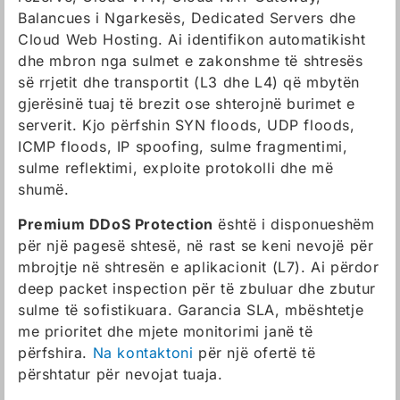
Balancues i Ngarkesës, Dedicated Servers dhe
Cloud Web Hosting. Ai identifikon automatikisht
dhe mbron nga sulmet e zakonshme të shtresës
së rrjetit dhe transportit (L3 dhe L4) që mbytën
gjerësinë tuaj të brezit ose shterojnë burimet e
serverit. Kjo përfshin SYN floods, UDP floods,
ICMP floods, IP spoofing, sulme fragmentimi,
sulme reflektimi, exploite protokolli dhe më
shumë.
Premium DDoS Protection
është i disponueshëm
për një pagesë shtesë, në rast se keni nevojë për
mbrojtje në shtresën e aplikacionit (L7). Ai përdor
deep packet inspection për të zbuluar dhe zbutur
sulme të sofistikuara. Garancia SLA, mbështetje
me prioritet dhe mjete monitorimi janë të
përfshira.
Na kontaktoni
për një ofertë të
përshtatur për nevojat tuaja.