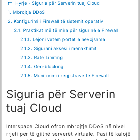
↱
Hyrje - Siguria për Serverin tuaj Cloud
1.
Mbrojtja DDoS
2.
Konfigurimi i Firewall të sistemit operativ
2.1.
Praktikat më të mira për sigurinë e Firewall
2.1.1.
Lejoni vetëm portet e nevojshme
2.1.2.
Sigurani aksesi i menaxhimit
2.1.3.
Rate Limiting
2.1.4.
Geo-blocking
2.1.5.
Monitorimi i regjistrave të Firewall
Siguria për Serverin
tuaj Cloud
Interspace Cloud ofron mbrojtje DDoS në nivel
rrjeti për të gjithë serverët virtualë. Pasi të kalojë