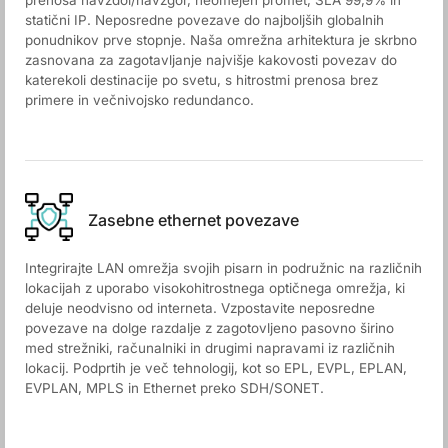
prenosa navzdol/navzgor, neomejen promet, SLA 99,9% in
statični IP. Neposredne povezave do najboljših globalnih
ponudnikov prve stopnje. Naša omrežna arhitektura je skrbno
zasnovana za zagotavljanje najvišje kakovosti povezav do
katerekoli destinacije po svetu, s hitrostmi prenosa brez
primere in večnivojsko redundanco.
Zasebne ethernet povezave
Integrirajte LAN omrežja svojih pisarn in podružnic na različnih
lokacijah z uporabo visokohitrostnega optičnega omrežja, ki
deluje neodvisno od interneta. Vzpostavite neposredne
povezave na dolge razdalje z zagotovljeno pasovno širino
med strežniki, računalniki in drugimi napravami iz različnih
lokacij. Podprtih je več tehnologij, kot so EPL, EVPL, EPLAN,
EVPLAN, MPLS in Ethernet preko SDH/SONET.