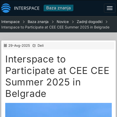
Baza znanja
Tog
navi
Interspace
Baza znanja
Novice
Zadnji dogodki
Interspace to Participate at CEE CEE Summer 2025 in Belgrade
29-Avg-2025
Deli
Interspace to
Participate at CEE CEE
Summer 2025 in
Belgrade