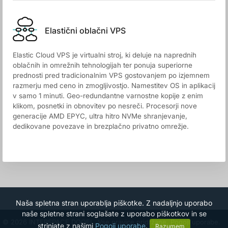
Elastični oblačni VPS
Elastic Cloud VPS je virtualni stroj, ki deluje na naprednih
oblačnih in omrežnih tehnologijah ter ponuja superiorne
prednosti pred tradicionalnim VPS gostovanjem po izjemnem
razmerju med ceno in zmogljivostjo. Namestitev OS in aplikacij
v samo 1 minuti. Geo-redundantne varnostne kopije z enim
klikom, posnetki in obnovitev po nesreči. Procesorji nove
generacije AMD EPYC, ultra hitro NVMe shranjevanje,
dedikovane povezave in brezplačno privatno omrežje.
Naša spletna stran uporablja piškotke. Z nadaljnjo uporabo
naše spletne strani soglašate z uporabo piškotkov in se
© 2026 INTERSPACE DOOEL. Vse pravice pridržane.
Pogoji uporabe.
strinjate z našimi
Pogoji uporabe
.
Razumem