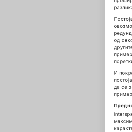
прошир
разлик
Постој
овозмо
редунд
од сек
другит
пример
поретк
И покр
постој
да се 
примар
Предно
Inters
максим
каракт