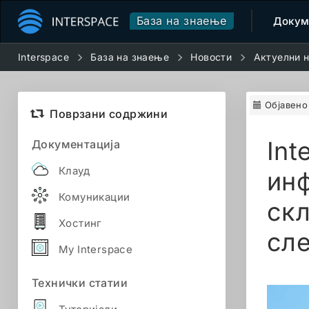
База на знаење
Докум
Interspace
База на знаење
Новости
Актуелни 
Објавено
Поврзани содржини
Int
Документација
Клауд
инф
Комуникации
скл
Хостинг
сле
My Interspace
Технички статии