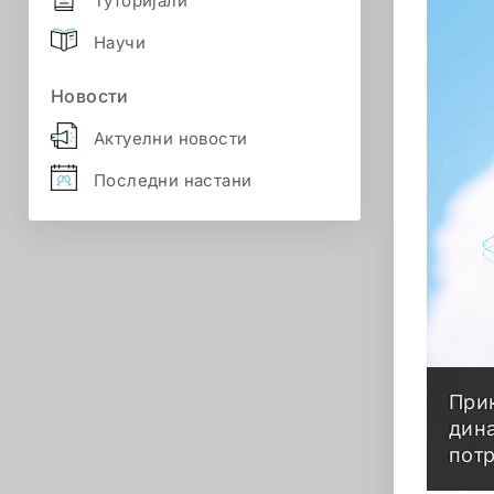
Туторијали
Научи
Новости
Актуелни новости
Последни настани
При
дин
пот