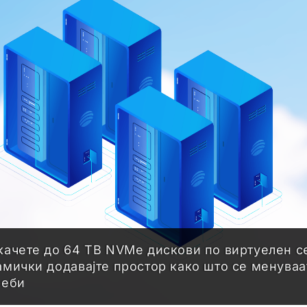
качете до 64 TB NVMe дискови по виртуелен с
амички додавајте простор како што се менуваа
реби