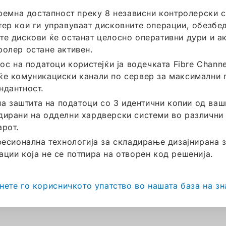
ремна достапност преку 8 независни контролерски 
тер кои ги управуваат дисковните операции, обезбе
те дискови ќе останат целосно оперативни дури и а
ролер остане активен.
ос на податоци користејќи ја водечката Fibre Channe
ќе комуникациски канали по сервер за максимални
ндантност.
на заштита на податоци со 3 идентични копии од ва
дирани на одделни хардверски системи во различни 
арот.
есионална технологија за складирање дизајнирана з
ации која не се потпира на отворен код решенија.
нете го корисничкото упатство во нашата база на з