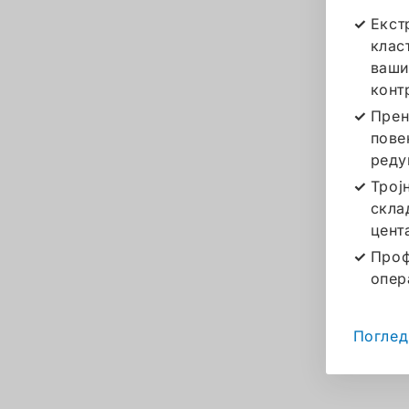
Екст
клас
ваши
конт
Прен
пове
реду
Трој
скла
цент
Проф
опер
Поглед