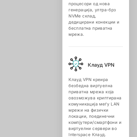
процесори од нова
генерација, ултра-брз
NVMe склад,
дедицирани конекции и
бесплатна приватна
мрежа.
Клауд VPN
Клауд VPN креира
безбедна виртуелна
приватна мрежа која
овозможува криптирана
комуникација меѓу LAN
мрежи на физички
локации, поединечни
компјутери/смартфони и
виртуелни сервери во
Interspace Клауд.