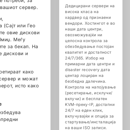
е потреби, за
Дедицирани сервери на
 вашиот сервер.
висока класа на
хардвер од признаени
и,
вендори. Хостингот е во
 (Сајт или Гео
наши дата центри,
ите овие дискови
овозможувајќи ни
Имиџ. Меѓу
целосна контрола за
те за бекап. На
обезбедување постојан
квалитет и достапност
е дискови и
24/7/365. Избор на
примарни дата центри и
disaster recovery дата
ретираат како
центар лоциран на
 сервер и можат
безбедна далечина.
верот, исто како
Kонтрола на напојување
(ресетирање, исклучи/
вклучи) и бесплатен
е
KVM-преку-IP, достапни
24/7 на еден клик,
езбедува
вклучувајќи и опција за
апредни
стартување/инсталација
на ваши ISO записи.