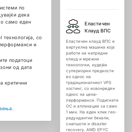
системи по
дувајќи дека
ко само еден
Еластичен
Клауд ВПС
l технологија, со
Еластичен клауд ВПС е
 перформанси и
виртуелна машина која
работи на напредни
клауд и мрежни
шите податоци
технологии, нудејќи
зони од дата
супериорни предности
во однос на
а критични
традиционалниот VPS
хостинг, со извонреден
однос на цена-
перформанси. Подигнете
ОС и апликации за само
наења.
1 мин. На еден клик гео-
редундантни бекапи,
снапшоти и disaster
recovery. AMD EPYC