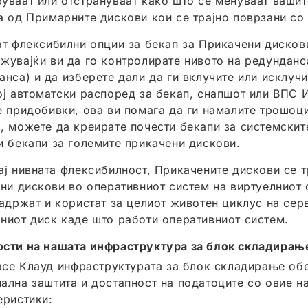
уваат или отстрануваат како што се менуваат вашит
а од Примарните дискови кои се трајно поврзани со
ат флексибилни опции за бекап за Прикачени дисков
жувајќи ви да го контролирате нивото на редунданса
анса) и да изберете дали да ги вклучите или исклуч
ој автоматски распоред за бекап, снапшот или ВПС 
е придобивки, ова ви помага да ги намалите трошоци
, можете да креирате почести бекапи за системскит
и бекапи за големите прикачени дискови.
ај нивната флексибилност, Прикачените дискови се т
ани дискови во оперативниот систем на виртуелниот
задржат и користат за целиот животен циклус на сер
ниот диск каде што работи оперативниот систем.
сти на нашата инфраструктура за блок складирањ
pace Клауд инфраструктурата за блок складирање об
ална заштита и достапност на податоците со овие н
еристики: