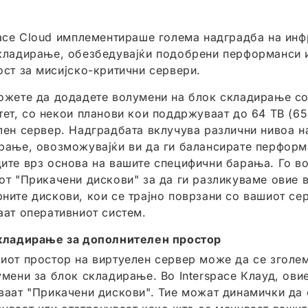
pace Cloud имплементираше голема надградба на инф
кладирање, обезбедувајќи подобрени перформанси 
ост за мисијско-критични сервери.
ожете да додадете волумени на блок складирање со
тет, со некои планови кои поддржуваат до 64 TB (6
лен сервер. Надградбата вклучува различни нивоа 
рање, овозможувајќи ви да ги балансирате перформ
ите врз основа на вашите специфични барања. Го в
от "Прикачени дискови" за да ги разликуваме овие 
ните дискови, кои се трајно поврзани со вашиот сер
аат оперативниот систем.
кладирање за дополнителен простор
иот простор на виртуелен сервер може да се зголе
умени за блок складирање. Во Interspace Клауд, ови
ваат "Прикачени дискови". Тие можат динамички да 