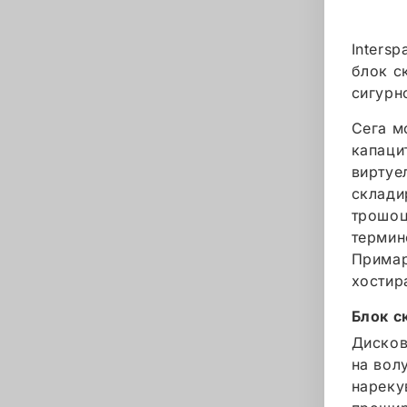
Inters
блок с
сигурн
Сега м
капаци
виртуе
склади
трошоц
термин
Примар
хостир
Блок с
Дисков
на вол
нареку