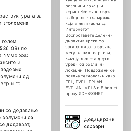
канцеларии/филијали на
различни локации
користејќи супер брза
раструктурата за
фибер оптичка мрежа
и зголемена
која е независна од
Интернетот.
Воспоставете далечни
 голем
директни врски со
загарантирана брзина
5536 GB) по
меѓу вашите сервери,
на NVMe SSD
компјутерите и други
ансите и
уреди од различни
оведовме
локации. Поддржани се
волумени од
повеќе технологии како
EPL, EVPL, EPLAN,
вер и го
EVPLAN, MPLS и Ethernet
преку SDH/SONET.
ми со додавање
е волумени се
Дедицирани
се додаваат,
сервери