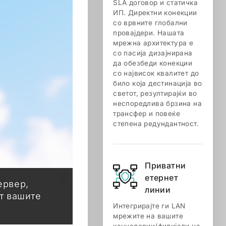
SLA договор и статичка
ИП. Директни конекции
со врвните глобални
провајдери. Нашата
мрежна архитектура е
со пасија дизајнирана
да обезбеди конекции
со највисок квалитет до
било која дестинација во
светот, резултирајќи во
неспоредлива брзина на
трансфер и повеќе
степена редундантност.
Приватни
етернет
ервер,
линии
т вашите
Интегрирајте ги LAN
мрежите на вашите