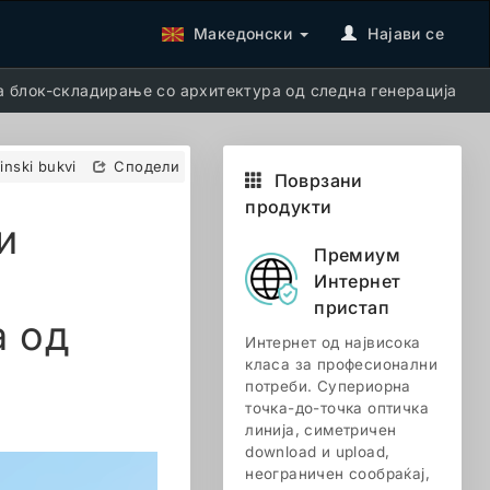
Македонски
Најави се
за блок-складирање со архитектура од следна генерација
tinski bukvi
Сподели
Поврзани
продукти
и
Премиум
Интернет
пристап
а од
Интернет од највисока
класа за професионални
потреби. Супериорна
точка-до-точка оптичка
линија, симетричен
download и upload,
неограничен сообраќај,