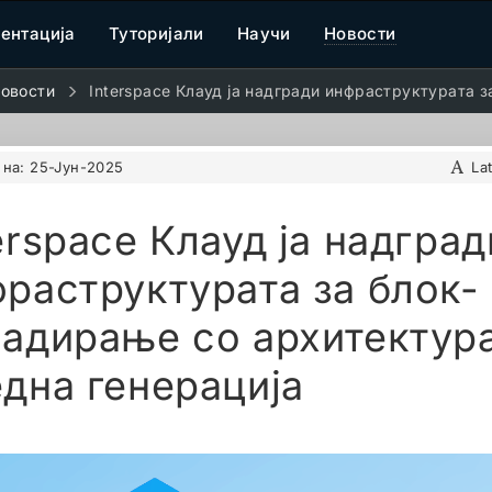
ентација
Туторијали
Научи
Новости
новости
Interspace Клауд ја надгради инфраструктурата 
 на:
25-Јун-2025
La
erspace Клауд ја надград
раструктурата за блок-
адирање со архитектур
дна генерација