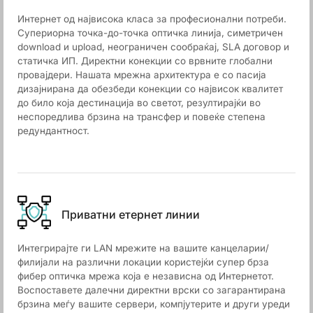
Интернет од највисока класа за професионални потреби.
Супериорна точка-до-точка оптичка линија, симетричен
download и upload, неограничен сообраќај, SLA договор и
статичка ИП. Директни конекции со врвните глобални
провајдери. Нашата мрежна архитектура е со пасија
дизајнирана да обезбеди конекции со највисок квалитет
до било која дестинација во светот, резултирајќи во
неспоредлива брзина на трансфер и повеќе степена
редундантност.
Приватни етернет линии
Интегрирајте ги LAN мрежите на вашите канцеларии/
филијали на различни локации користејќи супер брза
фибер оптичка мрежа која е независна од Интернетот.
Воспоставете далечни директни врски со загарантирана
брзина меѓу вашите сервери, компјутерите и други уреди