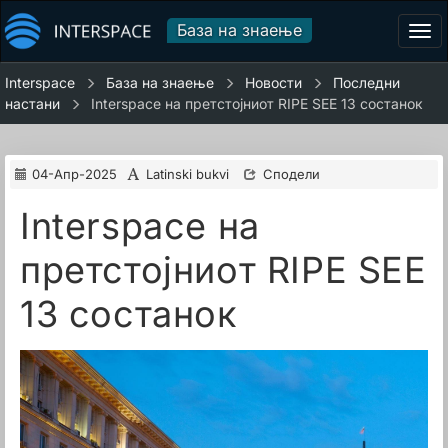
База на знаење
Tog
navi
Interspace
База на знаење
Новости
Последни
настани
Interspace на претстојниот RIPE SEE 13 состанок
04-Апр-2025
Latinski bukvi
Сподели
Interspace на
претстојниот RIPE SEE
13 состанок