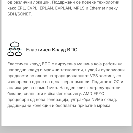
од различни локации. Поддржани се повеќе технологии
како EPL, EVPL, EPLAN, EVPLAN, MPLS и Ethernet преку
SDH/SONET.
Еластичен Клауд ВПС
Еластичен клауд ВПС е виртуелна машина која работи на
напредни клауд и мрежни технологии, нудејќи супериорни
предности во однос на традиционалниот VPS хостинг, со
извонреден однос на цена-перформанси. Подигнете ОС и
апликации за само 1 мин. На еден клик гео-редундантни
бекапи, снапшоти и disaster recovery. AMD EPYC
процесори од нова генерација, ултра-брз NVMe склад,
дедицирани конекции и бесплатна приватна мрежа.