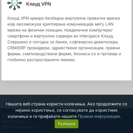
Клауд VPN
Клауд VPN креира безбедна виртуелна приватна мрежа
која овозможува криптирана комуникација меѓу LAN
мрежи на физички локации, поединечни компјутери/
смартфони и виртуелни сервери во Interspace Клауд.
Совршено е погодна за банки, софтверски девелопери,
CRM/ERP провајдери, здравствени организации, правни
фирми, сметководствени фирми, бизниси со е-трговија и
глобално распространети тимови.
Нашата веб страна користи колачиња. Ако продолжите со
нејзино користење, се согласувате да користиме
© 2026 ИНТЕРСПАЦЕ ДООЕЛ. Сите права задржани.
Правни
колачиња и ги прифаќате нашите
Правни информации
.
информации.
Разбирам
Македонски