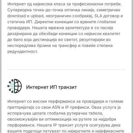
Интернет од највисока класа за професионални потреби.
Супериорна точка-до-точка оптичка линија, симетричен
download и upload, неограничен сообраќај, SLA договор и
статичка ИП. Директни конекции со врвните глобални
провајдери. Нашата мрежна архитектура е со пасија
дизајнирана да обезбеди конекции со највисок квалитет
до било која дестинација во светот, резултирајќи во
неспоредлива брзина на трансфер и повеќе степена
редундантност.
Интернет ИП транзит
Интернет со високи перформанси за провајдери и големи
претпријатија со свои ASN и IP префикси. Оваа услуга ја
испорачува целата глобална рутирачка табела,
овозможувајќи ви оптимизација на рутите за најдобри
перформанси. Нашата IP транзит услуга осигурува дека
вашите податоци патуваат по најкратките и најефикасните