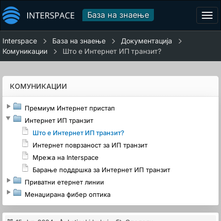
База на знаење
Tog
navi
Interspace
База на знаење
Документација
Комуникации
Што е Интернет ИП транзит?
КОМУНИКАЦИИ
Премиум Интернет пристап
Интернет ИП транзит
Што е Интернет ИП транзит?
Интернет поврзаност за ИП транзит
Мрежа на Interspace
Барање поддршка за Интернет ИП транзит
Приватни етернет линии
Менаџирана фибер оптика