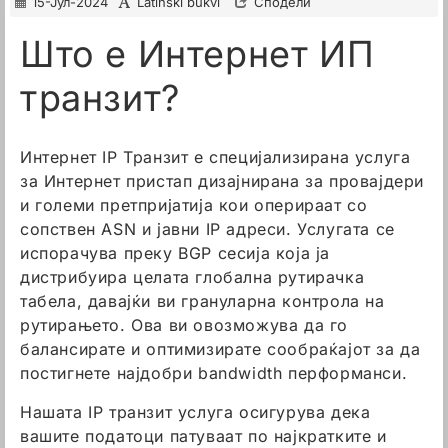
15-Јул-2024
Latinski bukvi
Сподели
Што е Интернет ИП
транзит?
Интернет IP Транзит е специјализирана услуга
за Интернет пристап дизајнирана за провајдери
и големи претпријатија кои оперираат со
сопствен ASN и јавни IP адреси. Услугата се
испорачува преку BGP сесија која ја
дистрибуира целата глобална рутирачка
табела, давајќи ви грануларна контрола на
рутирањето. Ова ви овозможува да го
балансирате и оптимизирате сообраќајот за да
постигнете најдобри bandwidth перформанси.
Нашата IP транзит услуга осигурува дека
вашите податоци патуваат по најкратките и