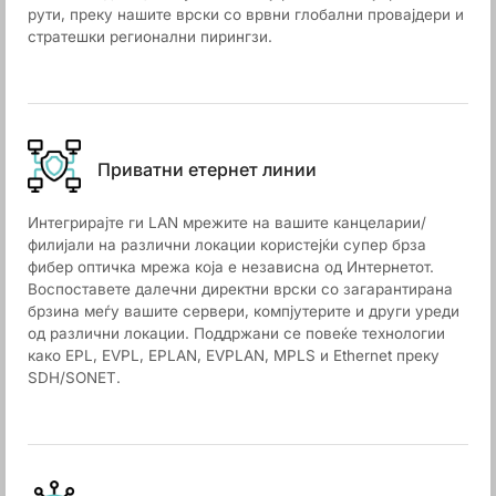
рути, преку нашите врски со врвни глобални провајдери и
стратешки регионални пирингзи.
Приватни етернет линии
Интегрирајте ги LAN мрежите на вашите канцеларии/
филијали на различни локации користејќи супер брза
фибер оптичка мрежа која е независна од Интернетот.
Воспоставете далечни директни врски со загарантирана
брзина меѓу вашите сервери, компјутерите и други уреди
од различни локации. Поддржани се повеќе технологии
како EPL, EVPL, EPLAN, EVPLAN, MPLS и Ethernet преку
SDH/SONET.