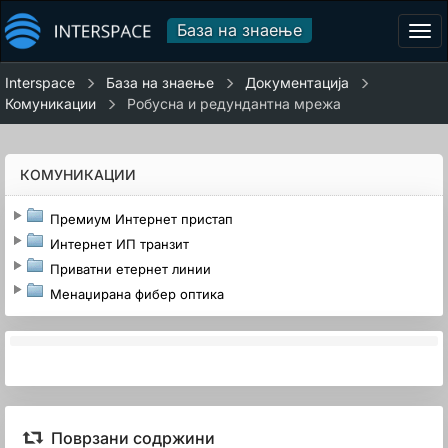
База на знаење
Tog
navi
Interspace
База на знаење
Документација
Комуникации
Робусна и редундантна мрежа
КОМУНИКАЦИИ
Премиум Интернет пристап
Интернет ИП транзит
Приватни етернет линии
Менаџирана фибер оптика
Поврзани содржини