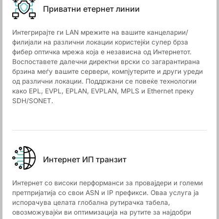
Приватни етернет линии
Интегрирајте ги LAN мрежите на вашите канцеларии/
филијали на различни локации користејќи супер брза
фибер оптичка мрежа која е независна од Интернетот.
Воспоставете далечни директни врски со загарантирана
брзина меѓу вашите сервери, компјутерите и други уреди
од различни локации. Поддржани се повеќе технологии
како EPL, EVPL, EPLAN, EVPLAN, MPLS и Ethernet преку
SDH/SONET.
Интернет ИП транзит
Интернет со високи перформанси за провајдери и големи
претпријатија со свои ASN и IP префикси. Оваа услуга ја
испорачува целата глобална рутирачка табела,
овозможувајќи ви оптимизација на рутите за најдобри