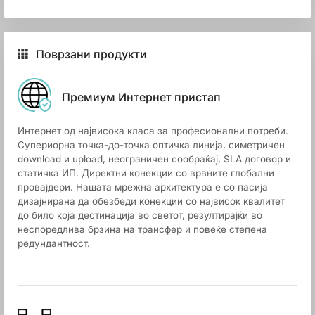
Поврзани продукти
Премиум Интернет пристап
Интернет од највисока класа за професионални потреби.
Супериорна точка-до-точка оптичка линија, симетричен
download и upload, неограничен сообраќај, SLA договор и
статичка ИП. Директни конекции со врвните глобални
провајдери. Нашата мрежна архитектура е со пасија
дизајнирана да обезбеди конекции со највисок квалитет
до било која дестинација во светот, резултирајќи во
неспоредлива брзина на трансфер и повеќе степена
редундантност.