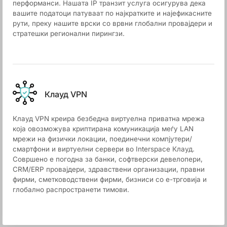
перформанси. Нашата IP транзит услуга осигурува дека
вашите податоци патуваат по најкратките и најефикасните
рути, преку нашите врски со врвни глобални провајдери и
стратешки регионални пирингзи.
Клауд VPN
Клауд VPN креира безбедна виртуелна приватна мрежа
која овозможува криптирана комуникација меѓу LAN
мрежи на физички локации, поединечни компјутери/
смартфони и виртуелни сервери во Interspace Клауд.
Совршено е погодна за банки, софтверски девелопери,
CRM/ERP провајдери, здравствени организации, правни
фирми, сметководствени фирми, бизниси со е-трговија и
глобално распространети тимови.