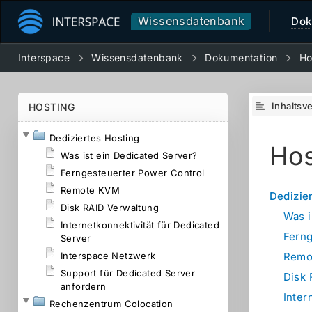
Wissensdatenbank
Dok
Interspace
Wissensdatenbank
Dokumentation
Ho
Inhaltsv
HOSTING
Dediziertes Hosting
Hos
Was ist ein Dedicated Server?
Ferngesteuerter Power Control
Remote KVM
Dedizie
Disk RAID Verwaltung
Was i
Internetkonnektivität für Dedicated
Ferng
Server
Interspace Netzwerk
Remo
Support für Dedicated Server
Disk 
anfordern
Inter
Rechenzentrum Colocation